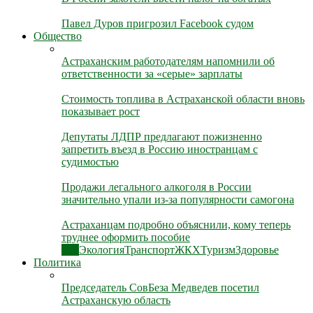
Павел Дуров пригрозил Facebook судом
Общество
Астраханским работодателям напомнили об
ответственности за «серые» зарплаты
Стоимость топлива в Астраханской области вновь
показывает рост
Депутаты ЛДПР предлагают пожизненно
запретить въезд в Россию иностранцам с
судимостью
Продажи легального алкоголя в России
значительно упали из-за популярности самогона
Астраханцам подробно объяснили, кому теперь
труднее оформить пособие
Все
Экология
Транспорт
ЖКХ
Туризм
Здоровье
Политика
Председатель СовБеза Медведев посетил
Астраханскую область