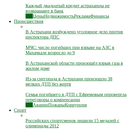
Каждый двадцатый кредит астраханцы не
возвращают в банк
Все
Цены
Недвижимость
Реклама
Финансы
Происшествия
В Астрахани возбуждено уголовное дело против
инспектора ДПС
МЧС: число погибших при взрыве на АЗС в
Махачкале возросло до 9
В Астраханской области произошёл взрыв газа в
жилом доме
Из-за снегопада в Астрахани произошло 38
мелких ДТП без жертв
Семья погибшего в ДТП с Ефремовым опровергла
переговоры о компенсации
Все
Аварии
Пожары
Коррупция
Спорт
Российских спортсменов лишили 15 медалей с
олимпиады 2012