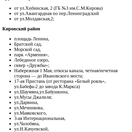
от ул.Хибинская, 2 (ГБ №3 им.С.М.Кирова)
от ул.Авангардная по пер.Ленинградский
от ул.Молдавская,2;
Кировский район
площадь Ленина,
Братский сад,
Морской сад,
парк «Армения»,
Лебединое озеро,
сквер «Дружбы»;
Набережная 1 Мая, откосы канала, четная/нечетная
сторона — до Ивановского моста;
17-ая Пристань (от ресторана «Белый рояль»,
ул.Бабефа-2 до завода К.Маркса)
ул.Шаумяна,ул.Бабушкина,
ул.Мусы Джалиля;
ул.Дарвина,
ул.Мечникова,
ул.Маяковского,
3-ая Интернациональная,
ул.Чалобяна,
ул.Н.Качуевской,