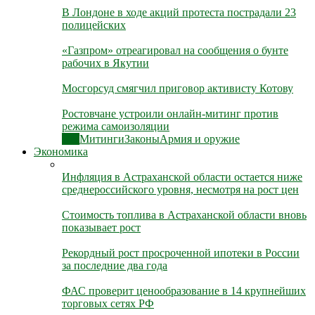
В Лондоне в ходе акций протеста пострадали 23
полицейских
«Газпром» отреагировал на сообщения о бунте
рабочих в Якутии
Мосгорсуд смягчил приговор активисту Котову
Ростовчане устроили онлайн-митинг против
режима самоизоляции
Все
Митинги
Законы
Армия и оружие
Экономика
Инфляция в Астраханской области остается ниже
среднероссийского уровня, несмотря на рост цен
Стоимость топлива в Астраханской области вновь
показывает рост
Рекордный рост просроченной ипотеки в России
за последние два года
ФАС проверит ценообразование в 14 крупнейших
торговых сетях РФ