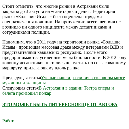
Стоит отметить, что многие рынки в Астрахани были
закрыты до 3 августа на «санитарный день». Территория
рынка «Большие Исады» была оцеплена отрядами
спецназначения полиции. На протяжении всего шествия не
возникло ни одного инцидента между десантниками и
сотрудниками полиции.
Напомним, что в 2011 году на территории рынка «Большие
Исады» произошла массовая драка между ветеранами ВДВ и
представителями кавказских республик. После этого
предпринимаются усиленные меры безопасности. В 2012 году
колонну десантников пытались не пустить по согласованному
маршруту, прилегающему вдоль рынка.
Предыдущая статья
Ученые нашли различия в головном мозге
мужчины и женщины
Следующая статья
В Астрахани в здании Театра оперы и
балета произошел пожар
ЭТО МОЖЕТ БЫТЬ ИНТЕРЕСНО
ЕЩЕ ОТ АВТОРА
Работа