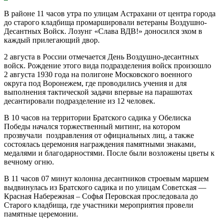
В районе 11 часов утра по улицам Астрахани от центра города
до старого кладбища промаршировали ветераны Воздушно-
Десантных Войск. Лозунг «Слава ВДВ!» доносился эхом в
каждый прилегающий двор.
2 августа в России отмечается День Воздушно-десантных
войск. Рождение этого вида подразделения войск произошло
2 августа 1930 года на полигоне Московского военного
округа под Воронежем, где проводились учения и для
выполнения тактической задачи впервые на парашютах
десантировали подразделение из 12 человек.
В 10 часов на территории Братского садика у Обелиска
Победы начался торжественный митинг, на котором
прозвучали поздравления от официальных лиц, а также
состоялась церемония награждения памятными знаками,
медалями и благодарностями. После были возложены цветы к
вечному огню.
В 11 часов 07 минут колонна десантников строевым маршем
выдвинулась из Братского садика и по улицам Советская —
Красная Набережная – Софья Перовская проследовала до
Старого кладбища, где участники мероприятия провели
памятные церемонии.