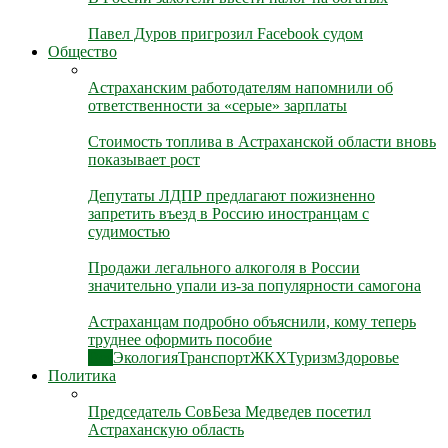
Павел Дуров пригрозил Facebook судом
Общество
Астраханским работодателям напомнили об
ответственности за «серые» зарплаты
Стоимость топлива в Астраханской области вновь
показывает рост
Депутаты ЛДПР предлагают пожизненно
запретить въезд в Россию иностранцам с
судимостью
Продажи легального алкоголя в России
значительно упали из-за популярности самогона
Астраханцам подробно объяснили, кому теперь
труднее оформить пособие
Все
Экология
Транспорт
ЖКХ
Туризм
Здоровье
Политика
Председатель СовБеза Медведев посетил
Астраханскую область