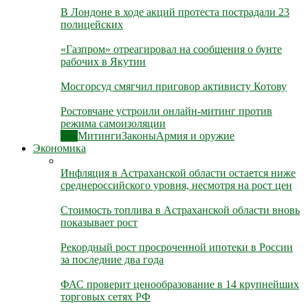
В Лондоне в ходе акций протеста пострадали 23
полицейских
«Газпром» отреагировал на сообщения о бунте
рабочих в Якутии
Мосгорсуд смягчил приговор активисту Котову
Ростовчане устроили онлайн-митинг против
режима самоизоляции
Все
Митинги
Законы
Армия и оружие
Экономика
Инфляция в Астраханской области остается ниже
среднероссийского уровня, несмотря на рост цен
Стоимость топлива в Астраханской области вновь
показывает рост
Рекордный рост просроченной ипотеки в России
за последние два года
ФАС проверит ценообразование в 14 крупнейших
торговых сетях РФ