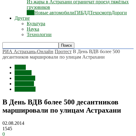
Из жары в Астрахани ограничат проезд тяжёлых
грузовиков
Все
Новые автомобили
ГИБДД
Техосмотр
Дороги
Другие
Культура
Наука
Технологии
РИА Астрахань-Онлайн
Протест
В День ВДВ более 500
десантников маршировали по улицам Астрахани
Темы
Протест
Политика
Митинги
Общество
В День ВДВ более 500 десантников
маршировали по улицам Астрахани
02.08.2014
1545
0