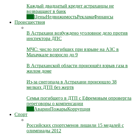
Каждый двадцатый кредит астраханцы не
возвращают в банк
Все
Цены
Недвижимость
Реклама
Финансы
Происшествия
В Астрахани возбуждено уголовное дело против
инспектора ДПС
МЧС: число погибших при взрыве на АЗС в
Махачкале возросло до 9
В Астраханской области произошёл взрыв газа в
жилом доме
Из-за снегопада в Астрахани произошло 38
мелких ДТП без жертв
Семья погибшего в ДТП с Ефремовым опровергла
переговоры о компенсации
Все
Аварии
Пожары
Коррупция
Спорт
Российских спортсменов лишили 15 медалей с
олимпиады 2012