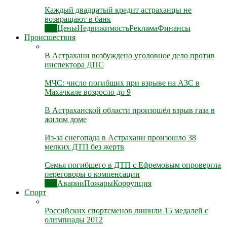
Каждый двадцатый кредит астраханцы не
возвращают в банк
Все
Цены
Недвижимость
Реклама
Финансы
Происшествия
В Астрахани возбуждено уголовное дело против
инспектора ДПС
МЧС: число погибших при взрыве на АЗС в
Махачкале возросло до 9
В Астраханской области произошёл взрыв газа в
жилом доме
Из-за снегопада в Астрахани произошло 38
мелких ДТП без жертв
Семья погибшего в ДТП с Ефремовым опровергла
переговоры о компенсации
Все
Аварии
Пожары
Коррупция
Спорт
Российских спортсменов лишили 15 медалей с
олимпиады 2012