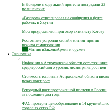
В Лондоне в ходе акций протеста пострадали 23
полицейских
«Газпром» отреагировал на сообщения о бунте
рабочих в Якутии
Мосгорсуд смягчил приговор активисту Котову
Ростовчане устроили онлайн-митинг против
режима самоизоляции
Все
Митинги
Законы
Армия и оружие
Экономика
Инфляция в Астраханской области остается ниже
среднероссийского уровня, несмотря на рост цен
Стоимость топлива в Астраханской области вновь
показывает рост
Рекордный рост просроченной ипотеки в России
за последние два года
ФАС проверит ценообразование в 14 крупнейших
торговых сетях РФ