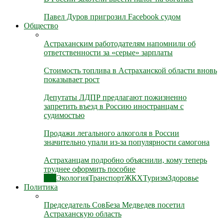
Павел Дуров пригрозил Facebook судом
Общество
Астраханским работодателям напомнили об
ответственности за «серые» зарплаты
Стоимость топлива в Астраханской области вновь
показывает рост
Депутаты ЛДПР предлагают пожизненно
запретить въезд в Россию иностранцам с
судимостью
Продажи легального алкоголя в России
значительно упали из-за популярности самогона
Астраханцам подробно объяснили, кому теперь
труднее оформить пособие
Все
Экология
Транспорт
ЖКХ
Туризм
Здоровье
Политика
Председатель СовБеза Медведев посетил
Астраханскую область