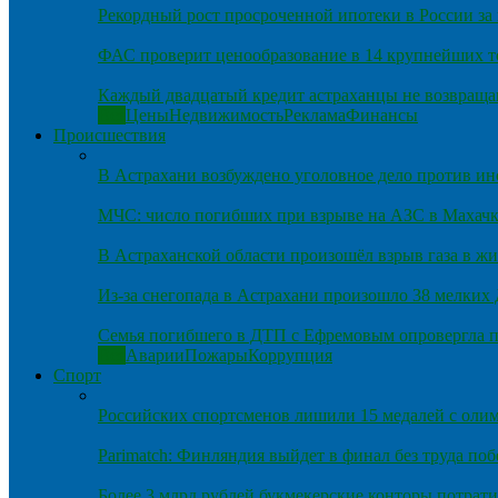
Рекордный рост просроченной ипотеки в России за 
ФАС проверит ценообразование в 14 крупнейших т
Каждый двадцатый кредит астраханцы не возвраща
Все
Цены
Недвижимость
Реклама
Финансы
Происшествия
В Астрахани возбуждено уголовное дело против и
МЧС: число погибших при взрыве на АЗС в Махачка
В Астраханской области произошёл взрыв газа в ж
Из-за снегопада в Астрахани произошло 38 мелких
Семья погибшего в ДТП с Ефремовым опровергла п
Все
Аварии
Пожары
Коррупция
Спорт
Российских спортсменов лишили 15 медалей с оли
Parimatch: Финляндия выйдет в финал без труда по
Более 3 млрд рублей букмекерские конторы потрати