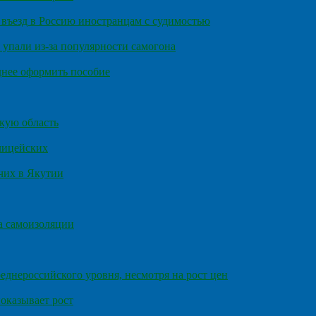
въезд в Россию иностранцам с судимостью
 упали из-за популярности самогона
днее оформить пособие
кую область
олицейских
чих в Якутии
а самоизоляции
еднероссийского уровня, несмотря на рост цен
оказывает рост