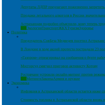
Депутаты ЛДПР предлагают пожизненно запретить 
Продажи легального алкоголя в России значительно
Астраханцам подробно объяснили, кому теперь тру
Все
Экология
Транспорт
ЖКХ
Туризм
Здоровье
Политика
Председатель СовБеза Медведев посетил Астраханс
В Лондоне в ходе акций протеста пострадали 23 п
«Газпром» отреагировал на сообщения о бунте рабо
Мосгорсуд смягчил приговор активисту Котову
Ростовчане устроили онлайн-митинг против режим
Все
Митинги
Законы
Армия и оружие
Экономика
Инфляция в Астраханской области остается ниже ср
Стоимость топлива в Астраханской области вновь п