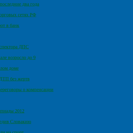
последние два года
орговых сетях РФ
ют в банк
нспектора ДПС
ле возросло до 9
илом доме
 ДТП без жертв
ереговоры о компенсации
мпиады 2012
бедив Словакию
ли на спорт