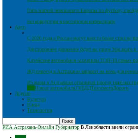
Пять матчей чемпионата Европы по футболу пройду
Без коррупции в российском киберспорте
Авто
С 2026 года в России могут ввести более строгие 
Двустороннее движение будет на улице Урицкого в
Китайские автомобили захватили ТОП-10 самых по
ЖД переезд в Астрахани закроют на ночь для ремон
Из жары в Астрахани ограничат проезд тяжёлых гр
Все
Новые автомобили
ГИБДД
Техосмотр
Дороги
Другие
Культура
Наука
Технологии
РИА Астрахань-Онлайн
Губернатор
В Ленобласти ввели огран
Темы