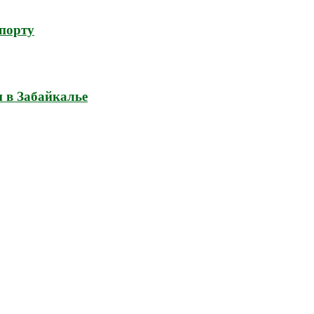
спорту
н в Забайкалье