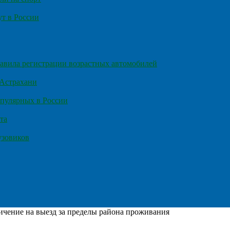
т в России
правила регистрации возрастных автомобилей
 Астрахани
пулярных в России
та
узовиков
ичение на выезд за пределы района проживания