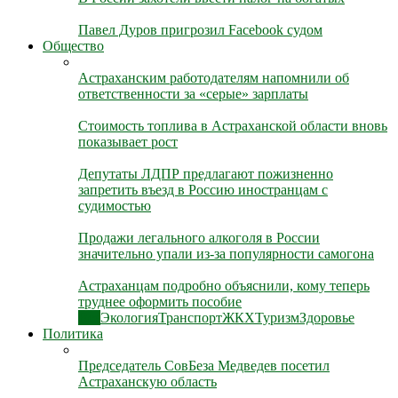
Павел Дуров пригрозил Facebook судом
Общество
Астраханским работодателям напомнили об
ответственности за «серые» зарплаты
Стоимость топлива в Астраханской области вновь
показывает рост
Депутаты ЛДПР предлагают пожизненно
запретить въезд в Россию иностранцам с
судимостью
Продажи легального алкоголя в России
значительно упали из-за популярности самогона
Астраханцам подробно объяснили, кому теперь
труднее оформить пособие
Все
Экология
Транспорт
ЖКХ
Туризм
Здоровье
Политика
Председатель СовБеза Медведев посетил
Астраханскую область