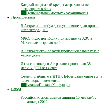
Каждый двадцатый кредит астраханцы не
возвращают в банк
Все
Цены
Недвижимость
Реклама
Финансы
Происшествия
В Астрахани возбуждено уголовное дело против
инспектора ДПС
МЧС: число погибших при взрыве на АЗС в
Махачкале возросло до 9
В Астраханской области произошёл взрыв газа в
жилом доме
Из-за снегопада в Астрахани произошло 38
мелких ДТП без жертв
Семья погибшего в ДТП с Ефремовым опровергла
переговоры о компенсации
Все
Аварии
Пожары
Коррупция
Спорт
Российских спортсменов лишили 15 медалей с
олимпиады 2012