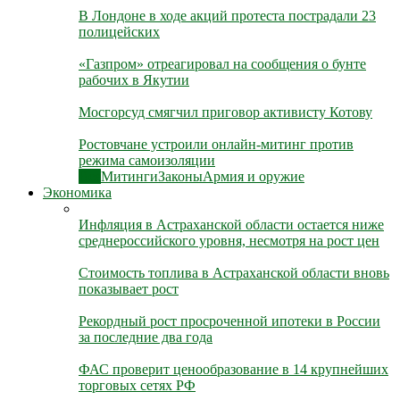
В Лондоне в ходе акций протеста пострадали 23
полицейских
«Газпром» отреагировал на сообщения о бунте
рабочих в Якутии
Мосгорсуд смягчил приговор активисту Котову
Ростовчане устроили онлайн-митинг против
режима самоизоляции
Все
Митинги
Законы
Армия и оружие
Экономика
Инфляция в Астраханской области остается ниже
среднероссийского уровня, несмотря на рост цен
Стоимость топлива в Астраханской области вновь
показывает рост
Рекордный рост просроченной ипотеки в России
за последние два года
ФАС проверит ценообразование в 14 крупнейших
торговых сетях РФ