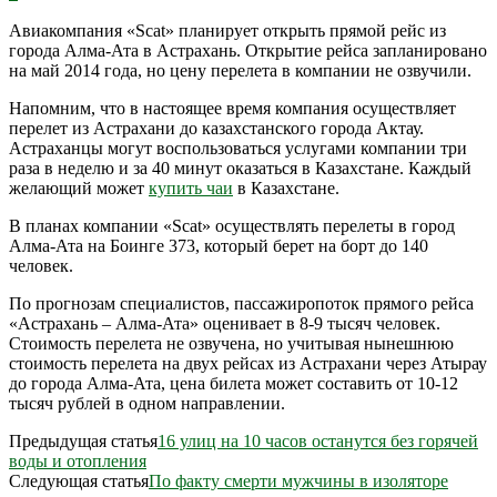
Авиакомпания «Scat» планирует открыть прямой рейс из
города Алма-Ата в Астрахань. Открытие рейса запланировано
на май 2014 года, но цену перелета в компании не озвучили.
Напомним, что в настоящее время компания осуществляет
перелет из Астрахани до казахстанского города Актау.
Астраханцы могут воспользоваться услугами компании три
раза в неделю и за 40 минут оказаться в Казахстане. Каждый
желающий может
купить чаи
в Казахстане.
В планах компании «Scat» осуществлять перелеты в город
Алма-Ата на Боинге 373, который берет на борт до 140
человек.
По прогнозам специалистов, пассажиропоток прямого рейса
«Астрахань – Алма-Ата» оценивает в 8-9 тысяч человек.
Стоимость перелета не озвучена, но учитывая нынешнюю
стоимость перелета на двух рейсах из Астрахани через Атырау
до города Алма-Ата, цена билета может составить от 10-12
тысяч рублей в одном направлении.
Предыдущая статья
16 улиц на 10 часов останутся без горячей
воды и отопления
Следующая статья
По факту смерти мужчины в изоляторе