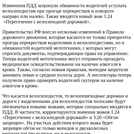
Изменения ПДД затронули обязанности водителей уступать
велосипедистам при проезде перекрестков и повороте
направо или налево. Также вводятся новый знак 1.24
«Пересечение с велосипедной дорожкой».
Правительство РФ внесло несколько изменений в Правила
дорожного движения, которые касаются не только приоритета
проезда перекрестков водителями и велосипедистами, но и
обязанностей водителей мототехники, с которых могут
спросить документы, подтверждающие права на управление.
Теперь водителей мототехники могут отправить проходить
медицинское освидетельствование на наличие алкоголя в
крови. Также, согласно новым правилам, мопедам запретили
занимать левые и средние полосы дорог. А инспекторы теперь
получили право проверять водителей скутеров на наличие
алкоголя в крови.
Что касается велосипедистов, то велопешеходные дорожки и
дороги с выделенными для велосипедистов полосами будут
обозначаться новыми знаками, которые специально вводятся в
ПДД. В частности, корректируются значения знаков 1.24
«Пересечение с велосипедной дорожкой» и 3.20 «Обгон
запрещен». На участках действия второго знака будет
запрещен обгон не только мопедов и двухколесных
мотоциклов без коляски, но и велосипедов.