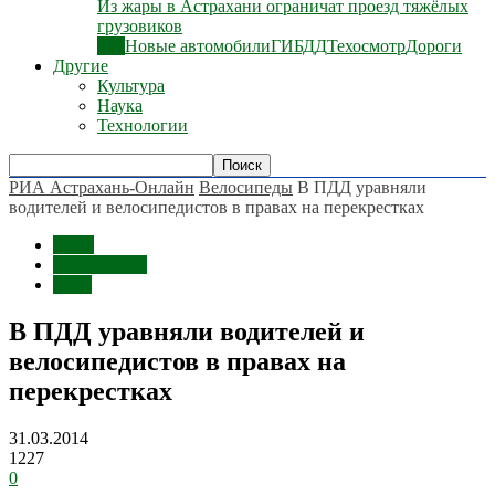
Из жары в Астрахани ограничат проезд тяжёлых
грузовиков
Все
Новые автомобили
ГИБДД
Техосмотр
Дороги
Другие
Культура
Наука
Технологии
РИА Астрахань-Онлайн
Велосипеды
В ПДД уравняли
водителей и велосипедистов в правах на перекрестках
Темы
Велосипеды
Авто
В ПДД уравняли водителей и
велосипедистов в правах на
перекрестках
31.03.2014
1227
0