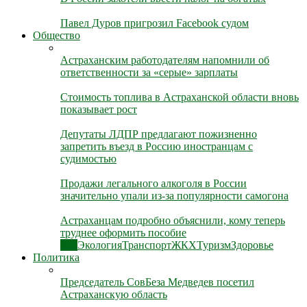
Павел Дуров пригрозил Facebook судом
Общество
Астраханским работодателям напомнили об
ответственности за «серые» зарплаты
Стоимость топлива в Астраханской области вновь
показывает рост
Депутаты ЛДПР предлагают пожизненно
запретить въезд в Россию иностранцам с
судимостью
Продажи легального алкоголя в России
значительно упали из-за популярности самогона
Астраханцам подробно объяснили, кому теперь
труднее оформить пособие
Все
Экология
Транспорт
ЖКХ
Туризм
Здоровье
Политика
Председатель СовБеза Медведев посетил
Астраханскую область