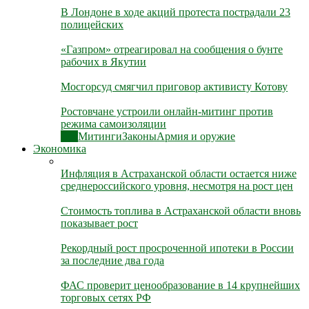
В Лондоне в ходе акций протеста пострадали 23
полицейских
«Газпром» отреагировал на сообщения о бунте
рабочих в Якутии
Мосгорсуд смягчил приговор активисту Котову
Ростовчане устроили онлайн-митинг против
режима самоизоляции
Все
Митинги
Законы
Армия и оружие
Экономика
Инфляция в Астраханской области остается ниже
среднероссийского уровня, несмотря на рост цен
Стоимость топлива в Астраханской области вновь
показывает рост
Рекордный рост просроченной ипотеки в России
за последние два года
ФАС проверит ценообразование в 14 крупнейших
торговых сетях РФ