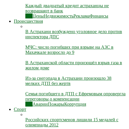
Каждый двадцатый кредит астраханцы не
возвращают в банк
Все
Цены
Недвижимость
Реклама
Финансы
Происшествия
В Астрахани возбуждено уголовное дело против
инспектора ДПС
МЧС: число погибших при взрыве на АЗС в
Махачкале возросло до 9
В Астраханской области произошёл взрыв газа в
жилом доме
Из-за снегопада в Астрахани произошло 38
мелких ДТП без жертв
Семья погибшего в ДТП с Ефремовым опровергла
переговоры о компенсации
Все
Аварии
Пожары
Коррупция
Спорт
Российских спортсменов лишили 15 медалей с
олимпиады 2012