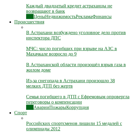
Каждый двадцатый кредит астраханцы не
возвращают в банк
Все
Цены
Недвижимость
Реклама
Финансы
Происшествия
В Астрахани возбуждено уголовное дело против
инспектора ДПС
МЧС: число погибших при взрыве на АЗС в
Махачкале возросло до 9
В Астраханской области произошёл взрыв газа в
жилом доме
Из-за снегопада в Астрахани произошло 38
мелких ДТП без жертв
Семья погибшего в ДТП с Ефремовым опровергла
переговоры о компенсации
Все
Аварии
Пожары
Коррупция
Спорт
Российских спортсменов лишили 15 медалей с
олимпиады 2012