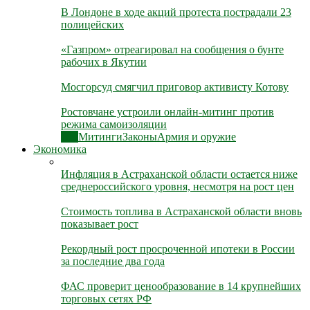
В Лондоне в ходе акций протеста пострадали 23
полицейских
«Газпром» отреагировал на сообщения о бунте
рабочих в Якутии
Мосгорсуд смягчил приговор активисту Котову
Ростовчане устроили онлайн-митинг против
режима самоизоляции
Все
Митинги
Законы
Армия и оружие
Экономика
Инфляция в Астраханской области остается ниже
среднероссийского уровня, несмотря на рост цен
Стоимость топлива в Астраханской области вновь
показывает рост
Рекордный рост просроченной ипотеки в России
за последние два года
ФАС проверит ценообразование в 14 крупнейших
торговых сетях РФ