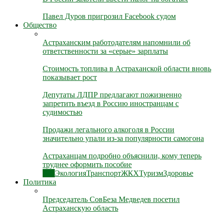
Павел Дуров пригрозил Facebook судом
Общество
Астраханским работодателям напомнили об
ответственности за «серые» зарплаты
Стоимость топлива в Астраханской области вновь
показывает рост
Депутаты ЛДПР предлагают пожизненно
запретить въезд в Россию иностранцам с
судимостью
Продажи легального алкоголя в России
значительно упали из-за популярности самогона
Астраханцам подробно объяснили, кому теперь
труднее оформить пособие
Все
Экология
Транспорт
ЖКХ
Туризм
Здоровье
Политика
Председатель СовБеза Медведев посетил
Астраханскую область