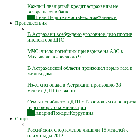
Каждый двадцатый кредит астраханцы не
возвращают в банк
Все
Цены
Недвижимость
Реклама
Финансы
Происшествия
В Астрахани возбуждено уголовное дело против
инспектора ДПС
МЧС: число погибших при взрыве на АЗС в
Махачкале возросло до 9
В Астраханской области произошёл взрыв газа в
жилом доме
Из-за снегопада в Астрахани произошло 38
мелких ДТП без жертв
Семья погибшего в ДТП с Ефремовым опровергла
переговоры о компенсации
Все
Аварии
Пожары
Коррупция
Спорт
Российских спортсменов лишили 15 медалей с
олимпиады 2012