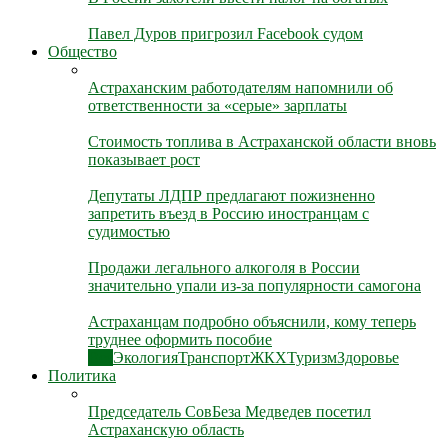
Павел Дуров пригрозил Facebook судом
Общество
Астраханским работодателям напомнили об
ответственности за «серые» зарплаты
Стоимость топлива в Астраханской области вновь
показывает рост
Депутаты ЛДПР предлагают пожизненно
запретить въезд в Россию иностранцам с
судимостью
Продажи легального алкоголя в России
значительно упали из-за популярности самогона
Астраханцам подробно объяснили, кому теперь
труднее оформить пособие
Все
Экология
Транспорт
ЖКХ
Туризм
Здоровье
Политика
Председатель СовБеза Медведев посетил
Астраханскую область