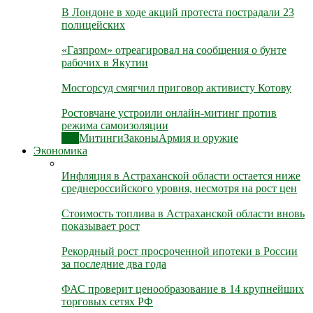
В Лондоне в ходе акций протеста пострадали 23
полицейских
«Газпром» отреагировал на сообщения о бунте
рабочих в Якутии
Мосгорсуд смягчил приговор активисту Котову
Ростовчане устроили онлайн-митинг против
режима самоизоляции
Все
Митинги
Законы
Армия и оружие
Экономика
Инфляция в Астраханской области остается ниже
среднероссийского уровня, несмотря на рост цен
Стоимость топлива в Астраханской области вновь
показывает рост
Рекордный рост просроченной ипотеки в России
за последние два года
ФАС проверит ценообразование в 14 крупнейших
торговых сетях РФ