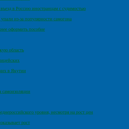
въезд в Россию иностранцам с судимостью
 упали из-за популярности самогона
днее оформить пособие
кую область
олицейских
чих в Якутии
а самоизоляции
еднероссийского уровня, несмотря на рост цен
оказывает рост