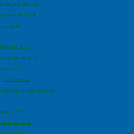
последние два года
орговых сетях РФ
ют в банк
нспектора ДПС
ле возросло до 9
илом доме
 ДТП без жертв
ереговоры о компенсации
мпиады 2012
бедив Словакию
ли на спорт