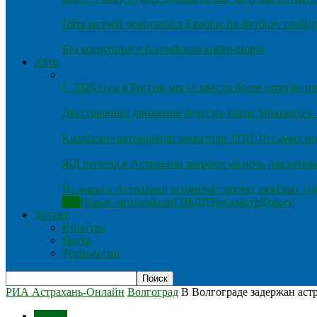
Пять матчей чемпионата Европы по футболу пройду
Без коррупции в российском киберспорте
Авто
С 2026 года в России могут ввести более строгие 
Двустороннее движение будет на улице Урицкого в
Китайские автомобили захватили ТОП-10 самых по
ЖД переезд в Астрахани закроют на ночь для ремон
Из жары в Астрахани ограничат проезд тяжёлых гр
Все
Новые автомобили
ГИБДД
Техосмотр
Дороги
Другие
Культура
Наука
Технологии
РИА Астрахань-Онлайн
Волгоград
В Волгограде задержан аст
Россия