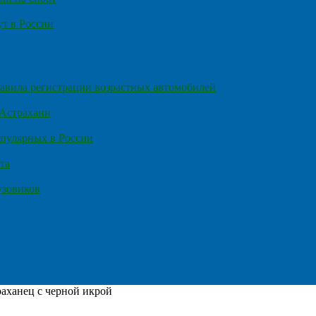
т в России
правила регистрации возрастных автомобилей
 Астрахани
пулярных в России
та
узовиков
раханец с черной икрой