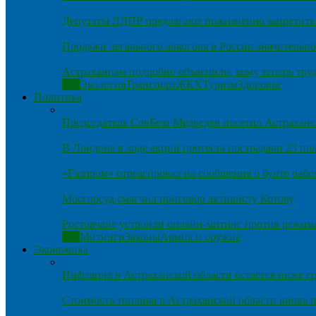
Депутаты ЛДПР предлагают пожизненно запретить 
Продажи легального алкоголя в России значительно
Астраханцам подробно объяснили, кому теперь тру
Все
Экология
Транспорт
ЖКХ
Туризм
Здоровье
Политика
Председатель СовБеза Медведев посетил Астраханс
В Лондоне в ходе акций протеста пострадали 23 п
«Газпром» отреагировал на сообщения о бунте рабо
Мосгорсуд смягчил приговор активисту Котову
Ростовчане устроили онлайн-митинг против режим
Все
Митинги
Законы
Армия и оружие
Экономика
Инфляция в Астраханской области остается ниже ср
Стоимость топлива в Астраханской области вновь п