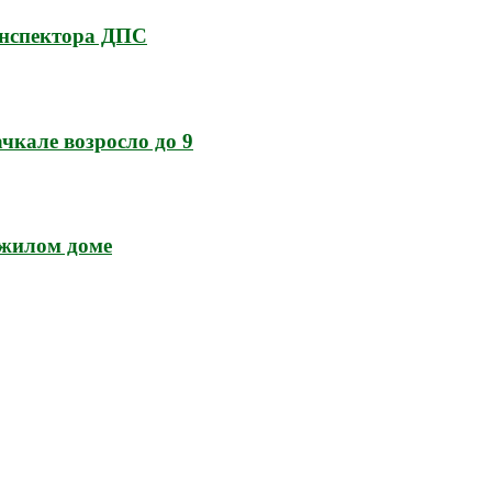
инспектора ДПС
кале возросло до 9
 жилом доме