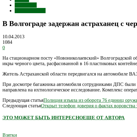
Волгоград
Происшествия
В Волгограде задержан астраханец с че
10.04.2013
1084
0
На стационарном посту «Новониколаевский» Волгоградской об
икры черного цвета, расфасованной в 16 пластиковых контейне
Житель Астраханской области передвигался на автомобиле ВАЗ
При досмотре багажника автомобиля сотрудниками ДПС были о
направлена на ихтиологическое исследование. Комплекс опер
Предыдущая статья
Полиция изъяла из оборота 76 единиц оруж
Следующая статья
Открыт телефон доверия о фактах воровства
ЭТО МОЖЕТ БЫТЬ ИНТЕРЕСНО
ЕЩЕ ОТ АВТОРА
Взятки