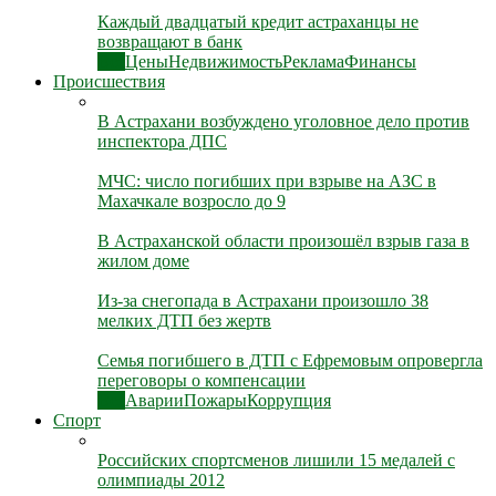
Каждый двадцатый кредит астраханцы не
возвращают в банк
Все
Цены
Недвижимость
Реклама
Финансы
Происшествия
В Астрахани возбуждено уголовное дело против
инспектора ДПС
МЧС: число погибших при взрыве на АЗС в
Махачкале возросло до 9
В Астраханской области произошёл взрыв газа в
жилом доме
Из-за снегопада в Астрахани произошло 38
мелких ДТП без жертв
Семья погибшего в ДТП с Ефремовым опровергла
переговоры о компенсации
Все
Аварии
Пожары
Коррупция
Спорт
Российских спортсменов лишили 15 медалей с
олимпиады 2012