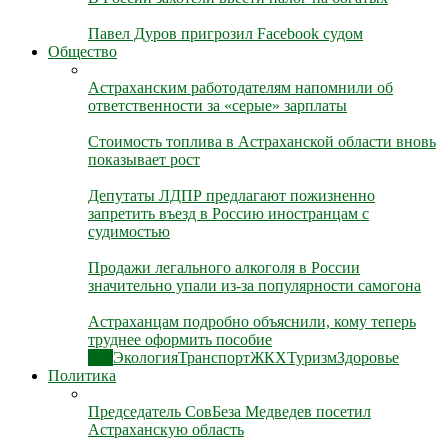
Павел Дуров пригрозил Facebook судом
Общество
Астраханским работодателям напомнили об
ответственности за «серые» зарплаты
Стоимость топлива в Астраханской области вновь
показывает рост
Депутаты ЛДПР предлагают пожизненно
запретить въезд в Россию иностранцам с
судимостью
Продажи легального алкоголя в России
значительно упали из-за популярности самогона
Астраханцам подробно объяснили, кому теперь
труднее оформить пособие
Все
Экология
Транспорт
ЖКХ
Туризм
Здоровье
Политика
Председатель СовБеза Медведев посетил
Астраханскую область