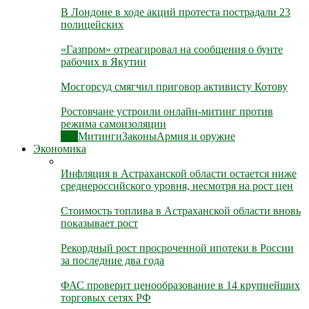
В Лондоне в ходе акций протеста пострадали 23
полицейских
«Газпром» отреагировал на сообщения о бунте
рабочих в Якутии
Мосгорсуд смягчил приговор активисту Котову
Ростовчане устроили онлайн-митинг против
режима самоизоляции
Все
Митинги
Законы
Армия и оружие
Экономика
Инфляция в Астраханской области остается ниже
среднероссийского уровня, несмотря на рост цен
Стоимость топлива в Астраханской области вновь
показывает рост
Рекордный рост просроченной ипотеки в России
за последние два года
ФАС проверит ценообразование в 14 крупнейших
торговых сетях РФ