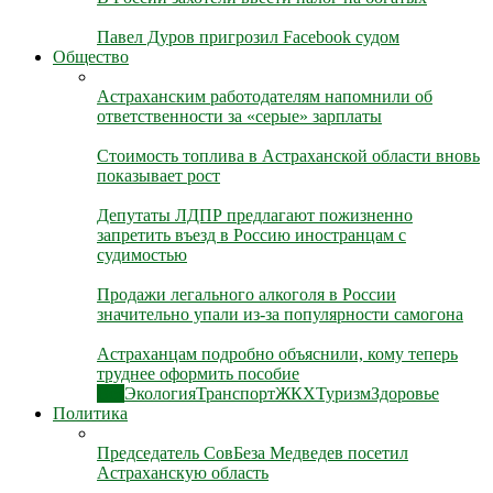
Павел Дуров пригрозил Facebook судом
Общество
Астраханским работодателям напомнили об
ответственности за «серые» зарплаты
Стоимость топлива в Астраханской области вновь
показывает рост
Депутаты ЛДПР предлагают пожизненно
запретить въезд в Россию иностранцам с
судимостью
Продажи легального алкоголя в России
значительно упали из-за популярности самогона
Астраханцам подробно объяснили, кому теперь
труднее оформить пособие
Все
Экология
Транспорт
ЖКХ
Туризм
Здоровье
Политика
Председатель СовБеза Медведев посетил
Астраханскую область