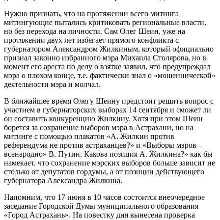
Нужно признать, что на протяжении всего митинга
митингующие пытались критиковать региональные власти,
но без перехода на личности. Сам Олег Шеин, уже на
протяжении двух лет избегает прямого конфликта с
губернатором Александром Жилкиным, который официально
признал законно избранного мэра Михаила Столярова, но в
момент его ареста по делу о взятке заявил, что предупреждал
мэра о плохом конце, т.е. фактически знал о «мошеннической»
деятельности мэра и молчал.
В ближайшее время Олегу Шеину предстоит решить вопрос с
участием в губернаторских выборах 14 сентября и сможет ли
он составить конкуренцию Жилкину. Хотя при этом Шеин
борется за сохранение выборов мэра в Астрахани, но на
митинге с помощью плакатов «А. Жилкин против
референдума не против астраханцев?» и «Выборы мэров –
всенародно» В. Путин. Какова позиция А. Жилкина?» как бы
намекает, что сохранение мэрских выборов больше зависит не
столько от депутатов гордумы, а от позиции действующего
губернатора Александра Жилкина.
Напомним, что 17 июня в 10 часов состоится внеочередное
заседание Городской Думы муниципального образования
«Город Астрахань». На повестку дня вынесена проверка