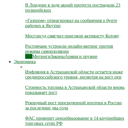
В Лондоне в ходе акций протеста пострадали 23
полицейских
«Газпром» отреагировал на сообщения о бунте
рабочих в Якутии
Мосгорсуд смягчил приговор активисту Котову
Ростовчане устроили онлайн-митинг против
режима самоизоляции
Все
Митинги
Законы
Армия и оружие
Экономика
Инфляция в Астраханской области остается ниже
среднероссийского уровня, несмотря на рост цен
Стоимость топлива в Астраханской области вновь
показывает рост
Рекордный рост просроченной ипотеки в России
за последние два года
ФАС проверит ценообразование в 14 крупнейших
торговых сетях РФ