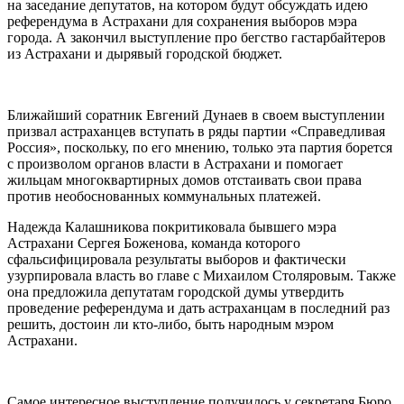
на заседание депутатов, на котором будут обсуждать идею
референдума в Астрахани для сохранения выборов мэра
города. А закончил выступление про бегство гастарбайтеров
из Астрахани и дырявый городской бюджет.
Ближайший соратник Евгений Дунаев в своем выступлении
призвал астраханцев вступать в ряды партии «Справедливая
Россия», поскольку, по его мнению, только эта партия борется
с произволом органов власти в Астрахани и помогает
жильцам многоквартирных домов отстаивать свои права
против необоснованных коммунальных платежей.
Надежда Калашникова покритиковала бывшего мэра
Астрахани Сергея Боженова, команда которого
сфальсифицировала результаты выборов и фактически
узурпировала власть во главе с Михаилом Столяровым. Также
она предложила депутатам городской думы утвердить
проведение референдума и дать астраханцам в последний раз
решить, достоин ли кто-либо, быть народным мэром
Астрахани.
Самое интересное выступление получилось у секретаря Бюро