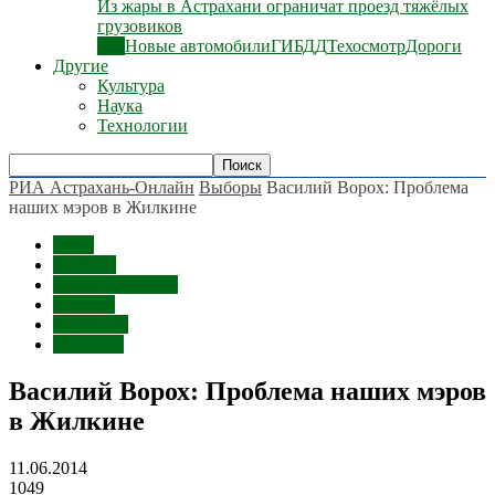
Из жары в Астрахани ограничат проезд тяжёлых
грузовиков
Все
Новые автомобили
ГИБДД
Техосмотр
Дороги
Другие
Культура
Наука
Технологии
РИА Астрахань-Онлайн
Выборы
Василий Ворох: Проблема
наших мэров в Жилкине
Темы
Выборы
Мошенничество
Протест
Политика
Митинги
Василий Ворох: Проблема наших мэров
в Жилкине
11.06.2014
1049