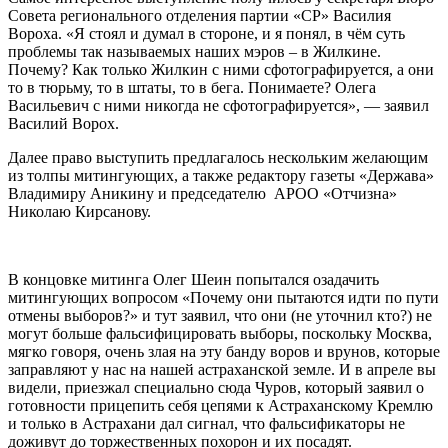
Совета регионального отделения партии «СР» Василия
Вороха. «Я стоял и думал в стороне, и я понял, в чём суть
проблемы так называемых наших мэров – в Жилкине.
Почему? Как только Жилкин с ними сфотографируется, а они
то в тюрьму, то в штаты, то в бега. Понимаете? Олега
Васильевич с ними никогда не сфотографируется», — заявил
Василий Ворох.
Далее право выступить предлагалось нескольким желающим
из толпы митингующих, а также редактору газеты «Держава»
Владимиру Аникину и председателю АРОО «Отчизна»
Николаю Кирсанову.
В концовке митинга Олег Шеин попытался озадачить
митингующих вопросом «Почему они пытаются идти по пути
отмены выборов?» и тут заявил, что они (не уточнил кто?) не
могут больше фальсифицировать выборы, поскольку Москва,
мягко говоря, очень злая на эту банду воров и врунов, которые
заправляют у нас на нашей астраханской земле. И в апреле вы
видели, приезжал специально сюда Чуров, который заявил о
готовности прицепить себя цепями к Астраханскому Кремлю
и только в Астрахани дал сигнал, что фальсификаторы не
доживут до торжественных похорон и их посадят.