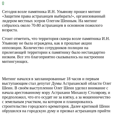
0
Сегодня возле памятника И.Н. Ульянову прошел митинг
«Защитим права астраханцев выбирать!», организованный
лидером местных эсеров Олегом Шеиным. На митинг
собралось около 70-80 астраханцев в основном пожилого
возраста.
Стоит отметить, что территория сквера возле памятника И.Н.
Ульянову не была ограждена, как в прошлые акции
оппозиции. Количество сотрудников полиции на
прилегающей территории к памятнику было нестандартно
низким. Все это благоприятно сказывалось на настроении
митингующих.
Митинг начался в запланированные 18 часов и первым
выступающим стал депутат Думы Астраханской области Олег
Шеин. В своём выступлении Олег Шеин уделил внимание с
начала арестованному мэру Астрахани Михаилу Столярову, и
предположил, что его осудят не за взятку, а за мошенничество
с земельным участком, на котором и планировалось
строительство городского крематория. Далее критикой Шеин
обрушился на городскую думу и призвал астраханцев прийти