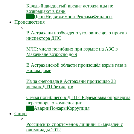
Каждый двадцатый кредит астраханцы не
возвращают в банк
Все
Цены
Недвижимость
Реклама
Финансы
Происшествия
В Астрахани возбуждено уголовное дело против
инспектора ДПС
МЧС: число погибших при взрыве на АЗС в
Махачкале возросло до 9
В Астраханской области произошёл взрыв газа в
жилом доме
Из-за снегопада в Астрахани произошло 38
мелких ДТП без жертв
Семья погибшего в ДТП с Ефремовым опровергла
переговоры о компенсации
Все
Аварии
Пожары
Коррупция
Спорт
Российских спортсменов лишили 15 медалей с
олимпиады 2012