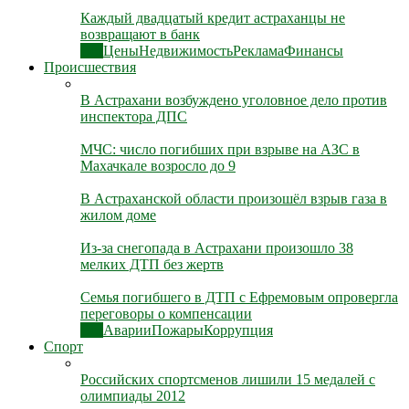
Каждый двадцатый кредит астраханцы не
возвращают в банк
Все
Цены
Недвижимость
Реклама
Финансы
Происшествия
В Астрахани возбуждено уголовное дело против
инспектора ДПС
МЧС: число погибших при взрыве на АЗС в
Махачкале возросло до 9
В Астраханской области произошёл взрыв газа в
жилом доме
Из-за снегопада в Астрахани произошло 38
мелких ДТП без жертв
Семья погибшего в ДТП с Ефремовым опровергла
переговоры о компенсации
Все
Аварии
Пожары
Коррупция
Спорт
Российских спортсменов лишили 15 медалей с
олимпиады 2012