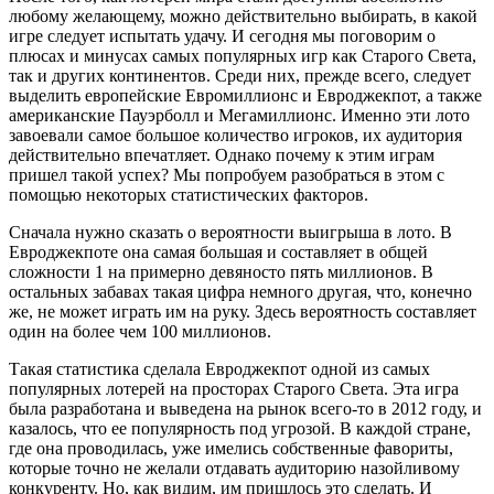
любому желающему, можно действительно выбирать, в какой
игре следует испытать удачу. И сегодня мы поговорим о
плюсах и минусах самых популярных игр как Старого Света,
так и других континентов. Среди них, прежде всего, следует
выделить европейские Евромиллионс и Евроджекпот, а также
американские Пауэрболл и Мегамиллионс. Именно эти лото
завоевали самое большое количество игроков, их аудитория
действительно впечатляет. Однако почему к этим играм
пришел такой успех? Мы попробуем разобраться в этом с
помощью некоторых статистических факторов.
Сначала нужно сказать о вероятности выигрыша в лото. В
Евроджекпоте она самая большая и составляет в общей
сложности 1 на примерно девяносто пять миллионов. В
остальных забавах такая цифра немного другая, что, конечно
же, не может играть им на руку. Здесь вероятность составляет
один на более чем 100 миллионов.
Такая статистика сделала Евроджекпот одной из самых
популярных лотерей на просторах Старого Света. Эта игра
была разработана и выведена на рынок всего-то в 2012 году, и
казалось, что ее популярность под угрозой. В каждой стране,
где она проводилась, уже имелись собственные фавориты,
которые точно не желали отдавать аудиторию назойливому
конкуренту. Но, как видим, им пришлось это сделать. И