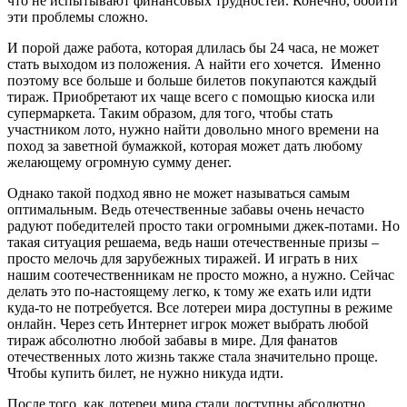
что не испытывают финансовых трудностей. Конечно, обойти
эти проблемы сложно.
И порой даже работа, которая длилась бы 24 часа, не может
стать выходом из положения. А найти его хочется. Именно
поэтому все больше и больше билетов покупаются каждый
тираж. Приобретают их чаще всего с помощью киоска или
супермаркета. Таким образом, для того, чтобы стать
участником лото, нужно найти довольно много времени на
поход за заветной бумажкой, которая может дать любому
желающему огромную сумму денег.
Однако такой подход явно не может называться самым
оптимальным. Ведь отечественные забавы очень нечасто
радуют победителей просто таки огромными джек-потами. Но
такая ситуация решаема, ведь наши отечественные призы –
просто мелочь для зарубежных тиражей. И играть в них
нашим соотечественникам не просто можно, а нужно. Сейчас
делать это по-настоящему легко, к тому же ехать или идти
куда-то не потребуется. Все лотереи мира доступны в режиме
онлайн. Через сеть Интернет игрок может выбрать любой
тираж абсолютно любой забавы в мире. Для фанатов
отечественных лото жизнь также стала значительно проще.
Чтобы купить билет, не нужно никуда идти.
После того, как лотереи мира стали доступны абсолютно