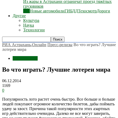
Из жары в Астрахани ограничат проезд тяжёлых
грузовиков
Все
Новые автомобили
ГИБДД
Техосмотр
Дороги
Другие
Культура
Наука
Технологии
РИА Астрахань-Онлайн
Пресс-релизы
Во что играть? Лучшие
лотереи мира
Пресс-релизы
Во что играть? Лучшие лотереи мира
06.12.2014
1169
0
Популярность лото растет очень быстро. Все больше и больше
людей покупают огромное количество билетов, дабы поймать
удачу за хвост. Причина такой популярности этих азартных
игр действительно очевидна. Далеко не все могут заверить,