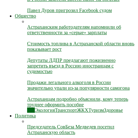
Павел Дуров пригрозил Facebook судом
Общество
Астраханским работодателям напомнили об
ответственности за «серые» зарплаты
Стоимость топлива в Астраханской области вновь
показывает рост
Депутаты ЛДПР предлагают пожизненно
запретить въезд в Россию иностранцам с
судимостью
Продажи легального алкоголя в России
значительно упали из-за популярности самогона
Астраханцам подробно объяснили, кому теперь
труднее оформить пособие
Все
Экология
Транспорт
ЖКХ
Туризм
Здоровье
Политика
Председатель СовБеза Медведев посетил
Астраханскую область