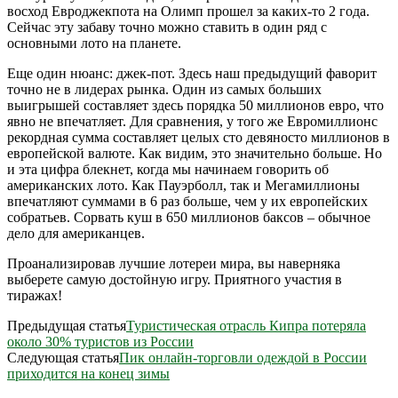
восход Евроджекпота на Олимп прошел за каких-то 2 года.
Сейчас эту забаву точно можно ставить в один ряд с
основными лото на планете.
Еще один нюанс: джек-пот. Здесь наш предыдущий фаворит
точно не в лидерах рынка. Один из самых больших
выигрышей составляет здесь порядка 50 миллионов евро, что
явно не впечатляет. Для сравнения, у того же Евромиллионс
рекордная сумма составляет целых сто девяносто миллионов в
европейской валюте. Как видим, это значительно больше. Но
и эта цифра блекнет, когда мы начинаем говорить об
американских лото. Как Пауэрболл, так и Мегамиллионы
впечатляют суммами в 6 раз больше, чем у их европейских
собратьев. Сорвать куш в 650 миллионов баксов – обычное
дело для американцев.
Проанализировав лучшие лотереи мира, вы наверняка
выберете самую достойную игру. Приятного участия в
тиражах!
Предыдущая статья
Туристическая отрасль Кипра потеряла
около 30% туристов из России
Следующая статья
Пик онлайн-торговли одеждой в России
приходится на конец зимы