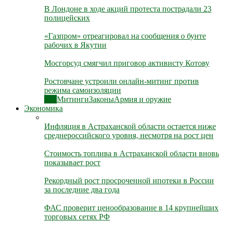
В Лондоне в ходе акций протеста пострадали 23
полицейских
«Газпром» отреагировал на сообщения о бунте
рабочих в Якутии
Мосгорсуд смягчил приговор активисту Котову
Ростовчане устроили онлайн-митинг против
режима самоизоляции
Все
Митинги
Законы
Армия и оружие
Экономика
Инфляция в Астраханской области остается ниже
среднероссийского уровня, несмотря на рост цен
Стоимость топлива в Астраханской области вновь
показывает рост
Рекордный рост просроченной ипотеки в России
за последние два года
ФАС проверит ценообразование в 14 крупнейших
торговых сетях РФ