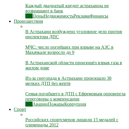
Каждый двадцатый кредит астраханцы не
возвращают в банк
Все
Цены
Недвижимость
Реклама
Финансы
Происшествия
В Астрахани возбуждено уголовное дело против
инспектора ДПС
МЧС: число погибших при взрыве на АЗС в
Махачкале возросло до 9
В Астраханской области произошёл взрыв газа в
жилом доме
Из-за снегопада в Астрахани произошло 38
мелких ДТП без жертв
Семья погибшего в ДТП с Ефремовым опровергла
переговоры о компенсации
Все
Аварии
Пожары
Коррупция
Спорт
Российских спортсменов лишили 15 медалей с
олимпиады 2012