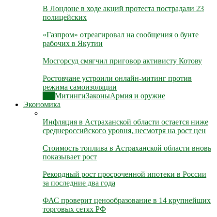
В Лондоне в ходе акций протеста пострадали 23
полицейских
«Газпром» отреагировал на сообщения о бунте
рабочих в Якутии
Мосгорсуд смягчил приговор активисту Котову
Ростовчане устроили онлайн-митинг против
режима самоизоляции
Все
Митинги
Законы
Армия и оружие
Экономика
Инфляция в Астраханской области остается ниже
среднероссийского уровня, несмотря на рост цен
Стоимость топлива в Астраханской области вновь
показывает рост
Рекордный рост просроченной ипотеки в России
за последние два года
ФАС проверит ценообразование в 14 крупнейших
торговых сетях РФ