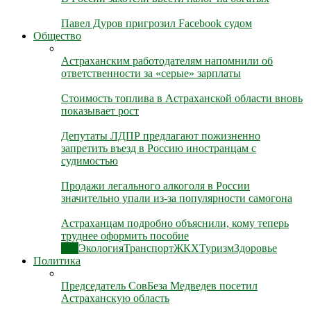
Павел Дуров пригрозил Facebook судом
Общество
Астраханским работодателям напомнили об
ответственности за «серые» зарплаты
Стоимость топлива в Астраханской области вновь
показывает рост
Депутаты ЛДПР предлагают пожизненно
запретить въезд в Россию иностранцам с
судимостью
Продажи легального алкоголя в России
значительно упали из-за популярности самогона
Астраханцам подробно объяснили, кому теперь
труднее оформить пособие
Все
Экология
Транспорт
ЖКХ
Туризм
Здоровье
Политика
Председатель СовБеза Медведев посетил
Астраханскую область