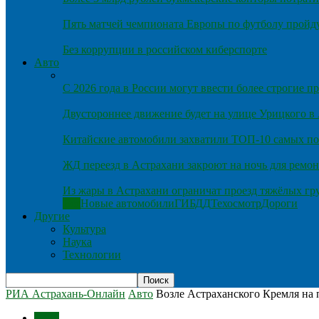
Пять матчей чемпионата Европы по футболу пройду
Без коррупции в российском киберспорте
Авто
С 2026 года в России могут ввести более строгие 
Двустороннее движение будет на улице Урицкого в
Китайские автомобили захватили ТОП-10 самых по
ЖД переезд в Астрахани закроют на ночь для ремон
Из жары в Астрахани ограничат проезд тяжёлых гр
Все
Новые автомобили
ГИБДД
Техосмотр
Дороги
Другие
Культура
Наука
Технологии
РИА Астрахань-Онлайн
Авто
Возле Астраханского Кремля на 
Авто