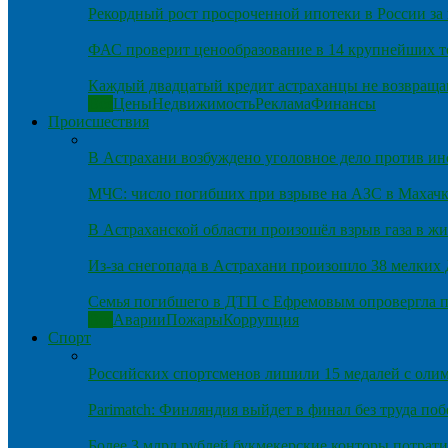
Рекордный рост просроченной ипотеки в России за 
ФАС проверит ценообразование в 14 крупнейших т
Каждый двадцатый кредит астраханцы не возвраща
Все
Цены
Недвижимость
Реклама
Финансы
Происшествия
В Астрахани возбуждено уголовное дело против и
МЧС: число погибших при взрыве на АЗС в Махачка
В Астраханской области произошёл взрыв газа в ж
Из-за снегопада в Астрахани произошло 38 мелких
Семья погибшего в ДТП с Ефремовым опровергла п
Все
Аварии
Пожары
Коррупция
Спорт
Российских спортсменов лишили 15 медалей с оли
Parimatch: Финляндия выйдет в финал без труда по
Более 3 млрд рублей букмекерские конторы потрати