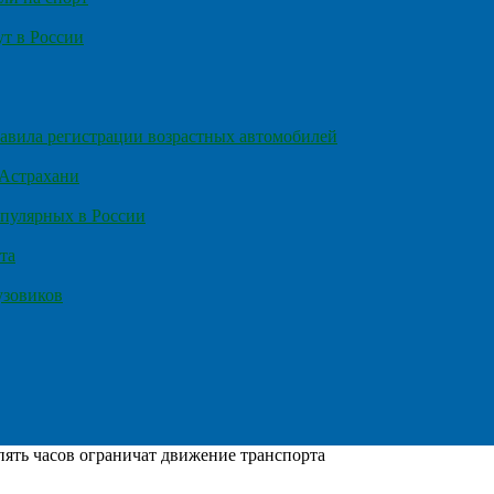
т в России
правила регистрации возрастных автомобилей
 Астрахани
пулярных в России
та
узовиков
пять часов ограничат движение транспорта