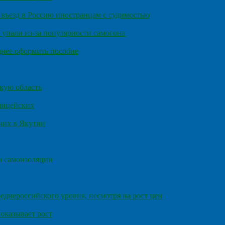
въезд в Россию иностранцам с судимостью
 упали из-за популярности самогона
днее оформить пособие
кую область
олицейских
чих в Якутии
а самоизоляции
еднероссийского уровня, несмотря на рост цен
оказывает рост