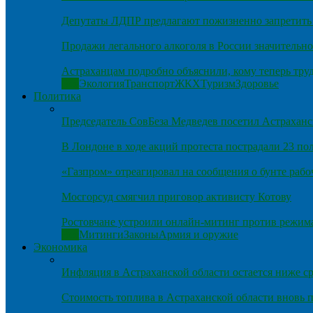
Депутаты ЛДПР предлагают пожизненно запретить 
Продажи легального алкоголя в России значительно
Астраханцам подробно объяснили, кому теперь тру
Все
Экология
Транспорт
ЖКХ
Туризм
Здоровье
Политика
Председатель СовБеза Медведев посетил Астраханс
В Лондоне в ходе акций протеста пострадали 23 п
«Газпром» отреагировал на сообщения о бунте рабо
Мосгорсуд смягчил приговор активисту Котову
Ростовчане устроили онлайн-митинг против режим
Все
Митинги
Законы
Армия и оружие
Экономика
Инфляция в Астраханской области остается ниже ср
Стоимость топлива в Астраханской области вновь п