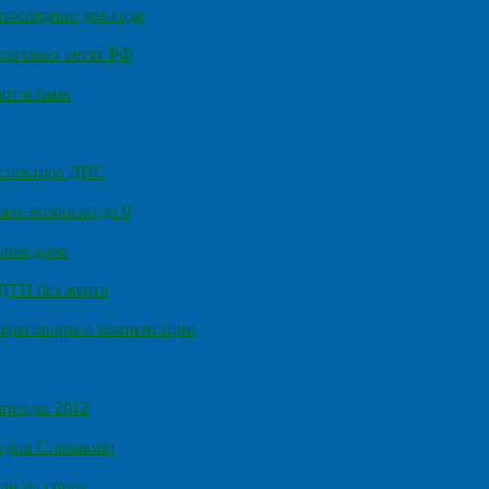
последние два года
орговых сетях РФ
ют в банк
нспектора ДПС
ле возросло до 9
илом доме
 ДТП без жертв
ереговоры о компенсации
мпиады 2012
бедив Словакию
ли на спорт