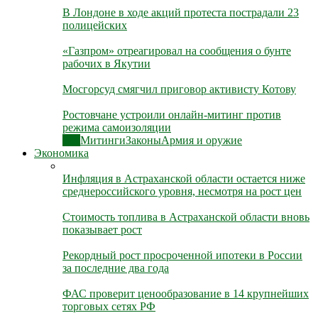
В Лондоне в ходе акций протеста пострадали 23
полицейских
«Газпром» отреагировал на сообщения о бунте
рабочих в Якутии
Мосгорсуд смягчил приговор активисту Котову
Ростовчане устроили онлайн-митинг против
режима самоизоляции
Все
Митинги
Законы
Армия и оружие
Экономика
Инфляция в Астраханской области остается ниже
среднероссийского уровня, несмотря на рост цен
Стоимость топлива в Астраханской области вновь
показывает рост
Рекордный рост просроченной ипотеки в России
за последние два года
ФАС проверит ценообразование в 14 крупнейших
торговых сетях РФ