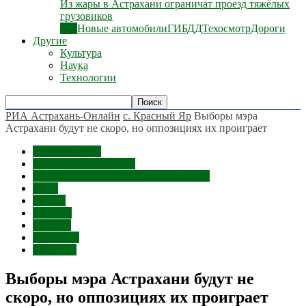
Из жары в Астрахани ограничат проезд тяжёлых
грузовиков
Все
Новые автомобили
ГИБДД
Техосмотр
Дороги
Другие
Культура
Наука
Технологии
РИА Астрахань-Онлайн
с. Красный Яр
Выборы мэра
Астрахани будут не скоро, но оппозициях их проиграет
с. Красный Яр
Астраханская область
Красноярский муниципальный округ
Темы
Взятки
Выборы
Протест
Политика
Митинги
Выборы мэра Астрахани будут не
скоро, но оппозициях их проиграет