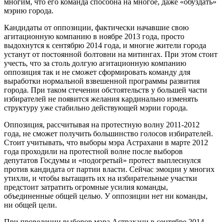
многим, что его команда способна на многое, даже «обуздать»
мэрию города.
Кандидаты от оппозиции, фактически начавшие свою
агитационную компанию в ноябре 2013 года, просто
выдохнутся к сентябрю 2014 года, и многие жители города
устанут от постоянной болтовни на митингах. При этом стоит
учесть, что за столь долгую агитационную компанию
оппозиция так и не сможет сформировать команду для
выработки нормальной взвешенной программы развития
города. При таком стечении обстоятельств у большей части
избирателей не появится желания кардинально изменять
структуру уже стабильно действующей мэрии города.
Оппозиция, рассчитывая на протестную волну 2011-2012
года, не сможет получить большинство голосов избирателей.
Стоит учитывать, что выборы мэра Астрахани в марте 2012
года проходили на протестной волне после выборов
депутатов Госдумы и «подогретый» протест выплеснулся
против кандидата от партии власти. Сейчас эмоции у многих
утихли, и чтобы вытащить их на избирательные участки
предстоит затратить огромные усилия команды,
объединенные общей целью. У оппозиции нет ни команды,
ни общей цели.
При проведении выборов мэра Астрахани в сентябре 2014