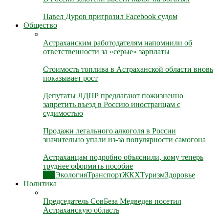
Павел Дуров пригрозил Facebook судом
Общество
Астраханским работодателям напомнили об
ответственности за «серые» зарплаты
Стоимость топлива в Астраханской области вновь
показывает рост
Депутаты ЛДПР предлагают пожизненно
запретить въезд в Россию иностранцам с
судимостью
Продажи легального алкоголя в России
значительно упали из-за популярности самогона
Астраханцам подробно объяснили, кому теперь
труднее оформить пособие
Все
Экология
Транспорт
ЖКХ
Туризм
Здоровье
Политика
Председатель СовБеза Медведев посетил
Астраханскую область