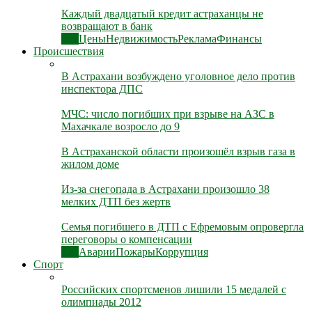
Каждый двадцатый кредит астраханцы не
возвращают в банк
Все
Цены
Недвижимость
Реклама
Финансы
Происшествия
В Астрахани возбуждено уголовное дело против
инспектора ДПС
МЧС: число погибших при взрыве на АЗС в
Махачкале возросло до 9
В Астраханской области произошёл взрыв газа в
жилом доме
Из-за снегопада в Астрахани произошло 38
мелких ДТП без жертв
Семья погибшего в ДТП с Ефремовым опровергла
переговоры о компенсации
Все
Аварии
Пожары
Коррупция
Спорт
Российских спортсменов лишили 15 медалей с
олимпиады 2012