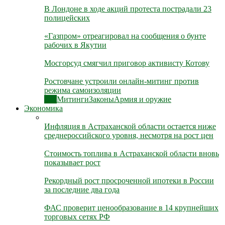
В Лондоне в ходе акций протеста пострадали 23
полицейских
«Газпром» отреагировал на сообщения о бунте
рабочих в Якутии
Мосгорсуд смягчил приговор активисту Котову
Ростовчане устроили онлайн-митинг против
режима самоизоляции
Все
Митинги
Законы
Армия и оружие
Экономика
Инфляция в Астраханской области остается ниже
среднероссийского уровня, несмотря на рост цен
Стоимость топлива в Астраханской области вновь
показывает рост
Рекордный рост просроченной ипотеки в России
за последние два года
ФАС проверит ценообразование в 14 крупнейших
торговых сетях РФ