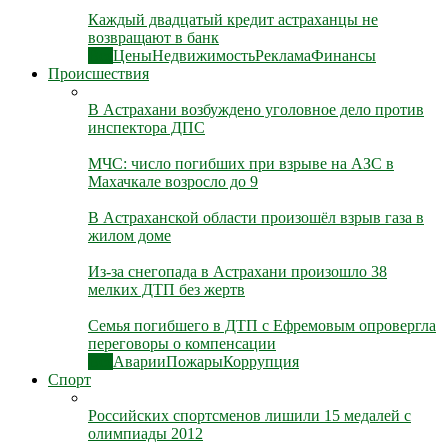
Каждый двадцатый кредит астраханцы не
возвращают в банк
Все
Цены
Недвижимость
Реклама
Финансы
Происшествия
В Астрахани возбуждено уголовное дело против
инспектора ДПС
МЧС: число погибших при взрыве на АЗС в
Махачкале возросло до 9
В Астраханской области произошёл взрыв газа в
жилом доме
Из-за снегопада в Астрахани произошло 38
мелких ДТП без жертв
Семья погибшего в ДТП с Ефремовым опровергла
переговоры о компенсации
Все
Аварии
Пожары
Коррупция
Спорт
Российских спортсменов лишили 15 медалей с
олимпиады 2012