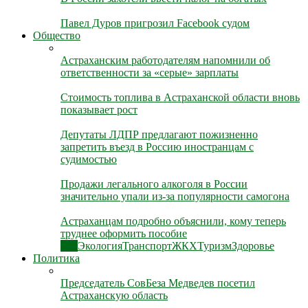
Павел Дуров пригрозил Facebook судом
Общество
Астраханским работодателям напомнили об
ответственности за «серые» зарплаты
Стоимость топлива в Астраханской области вновь
показывает рост
Депутаты ЛДПР предлагают пожизненно
запретить въезд в Россию иностранцам с
судимостью
Продажи легального алкоголя в России
значительно упали из-за популярности самогона
Астраханцам подробно объяснили, кому теперь
труднее оформить пособие
Все
Экология
Транспорт
ЖКХ
Туризм
Здоровье
Политика
Председатель СовБеза Медведев посетил
Астраханскую область