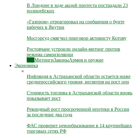
В Лондоне в ходе акций протеста пострадали 23
полицейских
«Газпром» отреагировал на сообщения о бунте
рабочих в Якутии
Мосгорсуд смягчил приговор активисту Котову
Ростовчане устроили онлайн-митинг против
режима самоизоляции
Все
Митинги
Законы
Армия и оружие
Экономика
Инфляция в Астраханской области остается ниже
среднероссийского уровня, несмотря на рост цен
Стоимость топлива в Астраханской области вновь
показывает рост
Рекордный рост просроченной ипотеки в России
за последние два года
ФАС проверит ценообразование в 14 крупнейших
торговых сетях РФ