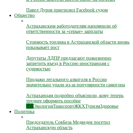
Павел Дуров пригрозил Facebook судом
Общество
Астраханским работодателям напомнили об
ответственности за «серые» зарплаты
Стоимость топлива в Астраханской области вновь
показывает рост
Депутаты ЛДПР предлагают пожизненно
запретить въезд в Россию иностранцам с
судимостью
Продажи легального алкоголя в России
значительно упали из-за популярности самогона
Астраханцам подробно объяснили, кому теперь
труднее оформить пособие
Все
Экология
Транспорт
ЖКХ
Туризм
Здоровье
Политика
Председатель СовБеза Медведев посетил
Астраханскую область