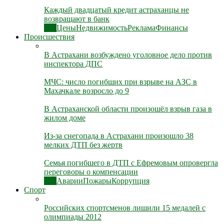
Каждый двадцатый кредит астраханцы не
возвращают в банк
Все
Цены
Недвижимость
Реклама
Финансы
Происшествия
В Астрахани возбуждено уголовное дело против
инспектора ДПС
МЧС: число погибших при взрыве на АЗС в
Махачкале возросло до 9
В Астраханской области произошёл взрыв газа в
жилом доме
Из-за снегопада в Астрахани произошло 38
мелких ДТП без жертв
Семья погибшего в ДТП с Ефремовым опровергла
переговоры о компенсации
Все
Аварии
Пожары
Коррупция
Спорт
Российских спортсменов лишили 15 медалей с
олимпиады 2012