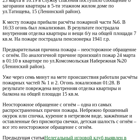
23 марта в 16:19 в службу спасения поступило сообщение о
загорании квартиры в 5-ти этажном жилом доме по
ул.Татищева, 15 (Ленинский район).
К месту пожара прибыли расчёты пожарной части №6. В
16:33 огонь был локализован. В результате пострадала
внутренняя отделка квартиры и вещи б/у на общей площади 7
кв.м. На пожаре пострадала пенсионерка 1941 г.р.
Предварительная причина пожара – неосторожное обращение
с огнём. По аналогичной причине произошёл пожар 24 марта
в 01:10 в квартире по ул.Комсомольская Набережная №20
(Ленинский район).
Уже через семь минут на мете происшествия работали расчёты
пожарных частей № 1 и 2. Огонь локализован 01:28. В
результате повреждена внутренняя отделка квартиры и
балкона на общей площади 15 кв.м.
Неосторожное обращение с огнём – одна из самых
распространенных причин пожара. Небрежно брошенный
окурок или спичка, курение в нетрезвом виде, зажжённые и
оставленные без присмотра свечки, детская шалость с огнём –
все это неосторожное обращение с огнём.
Предыдущая статья
Нелегальный игровой клуб выявлен в