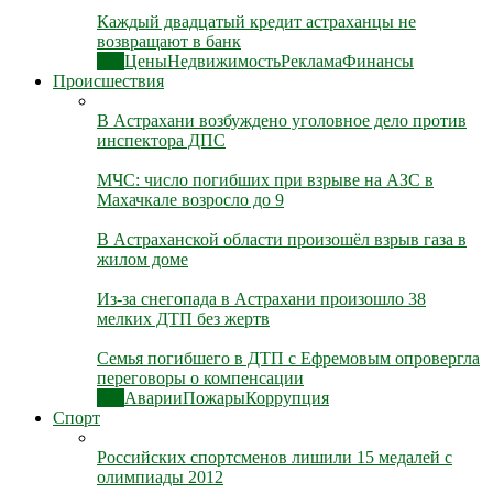
Каждый двадцатый кредит астраханцы не
возвращают в банк
Все
Цены
Недвижимость
Реклама
Финансы
Происшествия
В Астрахани возбуждено уголовное дело против
инспектора ДПС
МЧС: число погибших при взрыве на АЗС в
Махачкале возросло до 9
В Астраханской области произошёл взрыв газа в
жилом доме
Из-за снегопада в Астрахани произошло 38
мелких ДТП без жертв
Семья погибшего в ДТП с Ефремовым опровергла
переговоры о компенсации
Все
Аварии
Пожары
Коррупция
Спорт
Российских спортсменов лишили 15 медалей с
олимпиады 2012