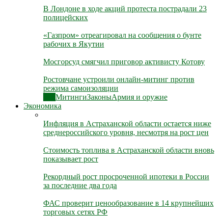
В Лондоне в ходе акций протеста пострадали 23
полицейских
«Газпром» отреагировал на сообщения о бунте
рабочих в Якутии
Мосгорсуд смягчил приговор активисту Котову
Ростовчане устроили онлайн-митинг против
режима самоизоляции
Все
Митинги
Законы
Армия и оружие
Экономика
Инфляция в Астраханской области остается ниже
среднероссийского уровня, несмотря на рост цен
Стоимость топлива в Астраханской области вновь
показывает рост
Рекордный рост просроченной ипотеки в России
за последние два года
ФАС проверит ценообразование в 14 крупнейших
торговых сетях РФ