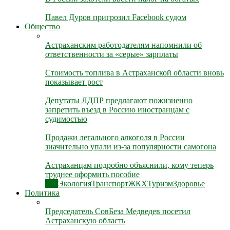
Павел Дуров пригрозил Facebook судом
Общество
Астраханским работодателям напомнили об
ответственности за «серые» зарплаты
Стоимость топлива в Астраханской области вновь
показывает рост
Депутаты ЛДПР предлагают пожизненно
запретить въезд в Россию иностранцам с
судимостью
Продажи легального алкоголя в России
значительно упали из-за популярности самогона
Астраханцам подробно объяснили, кому теперь
труднее оформить пособие
Все
Экология
Транспорт
ЖКХ
Туризм
Здоровье
Политика
Председатель СовБеза Медведев посетил
Астраханскую область