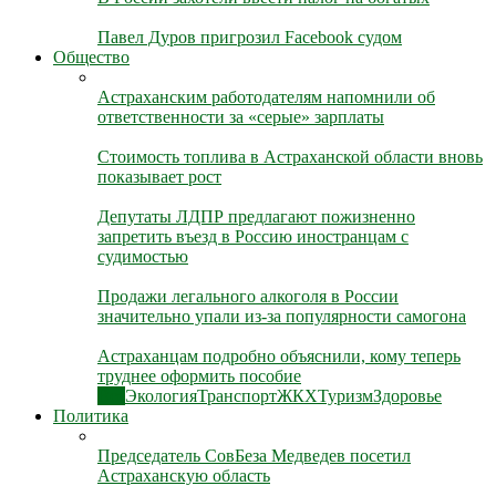
Павел Дуров пригрозил Facebook судом
Общество
Астраханским работодателям напомнили об
ответственности за «серые» зарплаты
Стоимость топлива в Астраханской области вновь
показывает рост
Депутаты ЛДПР предлагают пожизненно
запретить въезд в Россию иностранцам с
судимостью
Продажи легального алкоголя в России
значительно упали из-за популярности самогона
Астраханцам подробно объяснили, кому теперь
труднее оформить пособие
Все
Экология
Транспорт
ЖКХ
Туризм
Здоровье
Политика
Председатель СовБеза Медведев посетил
Астраханскую область