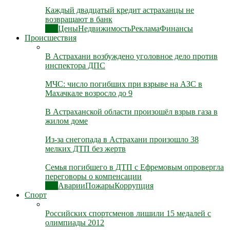
Каждый двадцатый кредит астраханцы не
возвращают в банк
Все
Цены
Недвижимость
Реклама
Финансы
Происшествия
В Астрахани возбуждено уголовное дело против
инспектора ДПС
МЧС: число погибших при взрыве на АЗС в
Махачкале возросло до 9
В Астраханской области произошёл взрыв газа в
жилом доме
Из-за снегопада в Астрахани произошло 38
мелких ДТП без жертв
Семья погибшего в ДТП с Ефремовым опровергла
переговоры о компенсации
Все
Аварии
Пожары
Коррупция
Спорт
Российских спортсменов лишили 15 медалей с
олимпиады 2012