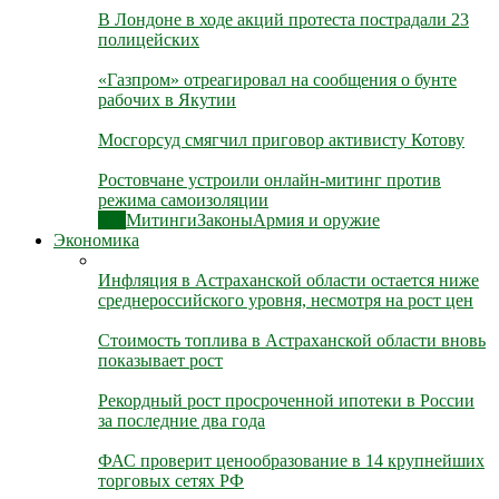
В Лондоне в ходе акций протеста пострадали 23
полицейских
«Газпром» отреагировал на сообщения о бунте
рабочих в Якутии
Мосгорсуд смягчил приговор активисту Котову
Ростовчане устроили онлайн-митинг против
режима самоизоляции
Все
Митинги
Законы
Армия и оружие
Экономика
Инфляция в Астраханской области остается ниже
среднероссийского уровня, несмотря на рост цен
Стоимость топлива в Астраханской области вновь
показывает рост
Рекордный рост просроченной ипотеки в России
за последние два года
ФАС проверит ценообразование в 14 крупнейших
торговых сетях РФ