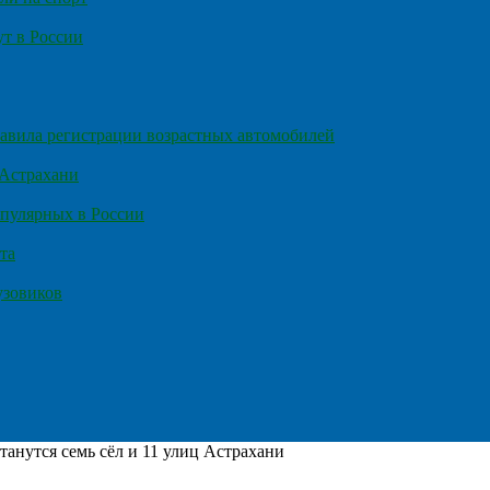
т в России
правила регистрации возрастных автомобилей
 Астрахани
пулярных в России
та
узовиков
станутся семь сёл и 11 улиц Астрахани