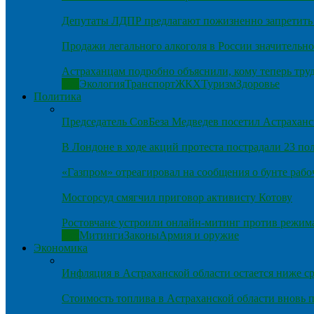
Депутаты ЛДПР предлагают пожизненно запретить 
Продажи легального алкоголя в России значительно
Астраханцам подробно объяснили, кому теперь тру
Все
Экология
Транспорт
ЖКХ
Туризм
Здоровье
Политика
Председатель СовБеза Медведев посетил Астраханс
В Лондоне в ходе акций протеста пострадали 23 п
«Газпром» отреагировал на сообщения о бунте рабо
Мосгорсуд смягчил приговор активисту Котову
Ростовчане устроили онлайн-митинг против режим
Все
Митинги
Законы
Армия и оружие
Экономика
Инфляция в Астраханской области остается ниже ср
Стоимость топлива в Астраханской области вновь п