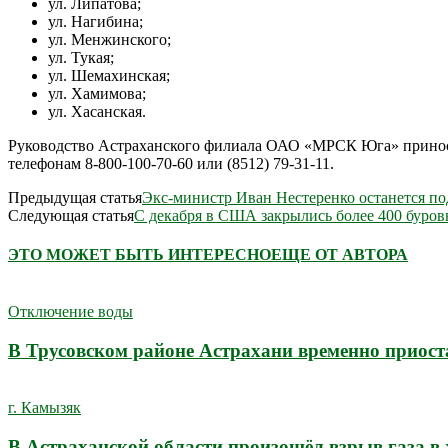
ул. Липатова;
ул. Нагибина;
ул. Менжинского;
ул. Тукая;
ул. Шемахинская;
ул. Хамимова;
ул. Хасанская.
Руководство Астраханского филиала ОАО «МРСК Юга» приноси
телефонам 8-800-100-70-60 или (8512) 79-31-11.
Предыдущая статья
Экс-министр Иван Нестеренко останется п
Следующая статья
С декабря в США закрылись более 400 буров
ЭТО МОЖЕТ БЫТЬ ИНТЕРЕСНО
ЕЩЕ ОТ АВТОРА
Отключение воды
В Трусовском районе Астрахани временно приост
г. Камызяк
В Астраханской области произошёл взрыв газа в