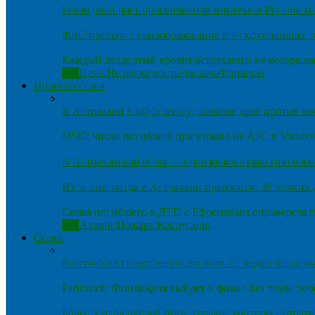
Рекордный рост просроченной ипотеки в России за 
ФАС проверит ценообразование в 14 крупнейших т
Каждый двадцатый кредит астраханцы не возвраща
Все
Цены
Недвижимость
Реклама
Финансы
Происшествия
В Астрахани возбуждено уголовное дело против и
МЧС: число погибших при взрыве на АЗС в Махачка
В Астраханской области произошёл взрыв газа в ж
Из-за снегопада в Астрахани произошло 38 мелких
Семья погибшего в ДТП с Ефремовым опровергла п
Все
Аварии
Пожары
Коррупция
Спорт
Российских спортсменов лишили 15 медалей с оли
Parimatch: Финляндия выйдет в финал без труда по
Более 3 млрд рублей букмекерские конторы потрати