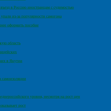
въезд в Россию иностранцам с судимостью
 упали из-за популярности самогона
днее оформить пособие
кую область
олицейских
чих в Якутии
а самоизоляции
еднероссийского уровня, несмотря на рост цен
оказывает рост