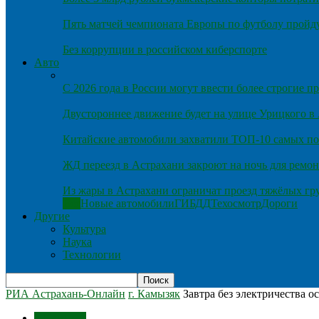
Пять матчей чемпионата Европы по футболу пройду
Без коррупции в российском киберспорте
Авто
С 2026 года в России могут ввести более строгие 
Двустороннее движение будет на улице Урицкого в
Китайские автомобили захватили ТОП-10 самых по
ЖД переезд в Астрахани закроют на ночь для ремон
Из жары в Астрахани ограничат проезд тяжёлых гр
Все
Новые автомобили
ГИБДД
Техосмотр
Дороги
Другие
Культура
Наука
Технологии
РИА Астрахань-Онлайн
г. Камызяк
Завтра без электричества о
г. Камызяк