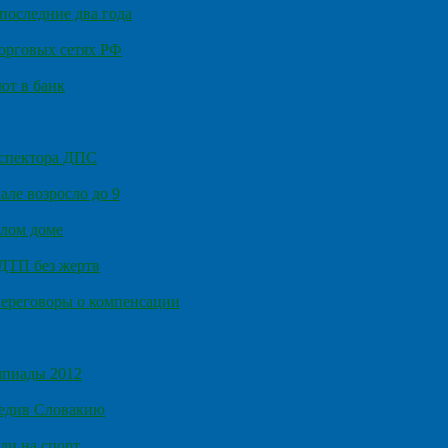
последние два года
орговых сетях РФ
ют в банк
нспектора ДПС
ле возросло до 9
илом доме
 ДТП без жертв
ереговоры о компенсации
мпиады 2012
бедив Словакию
ли на спорт