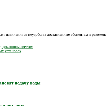
т извинения за неудобства доставленные абонентам и рекомен
од домашним арестом
ых установок
ановят подачу воды
 жилом доме