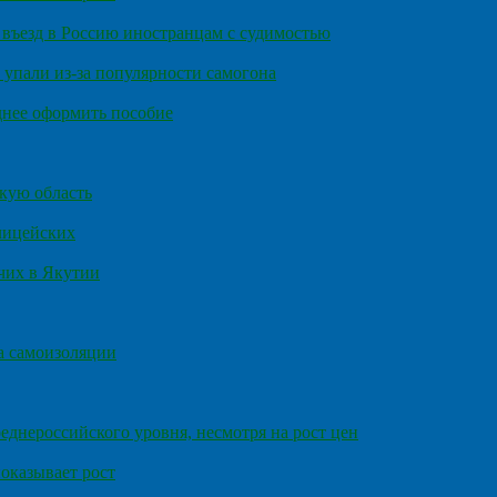
въезд в Россию иностранцам с судимостью
 упали из-за популярности самогона
днее оформить пособие
кую область
олицейских
чих в Якутии
а самоизоляции
еднероссийского уровня, несмотря на рост цен
оказывает рост