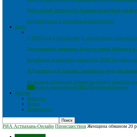
Пять матчей чемпионата Европы по футболу пройду
Без коррупции в российском киберспорте
Авто
С 2026 года в России могут ввести более строгие 
Двустороннее движение будет на улице Урицкого в
Китайские автомобили захватили ТОП-10 самых по
ЖД переезд в Астрахани закроют на ночь для ремон
Из жары в Астрахани ограничат проезд тяжёлых гр
Все
Новые автомобили
ГИБДД
Техосмотр
Дороги
Другие
Культура
Наука
Технологии
РИА Астрахань-Онлайн
Происшествия
Женщина обманом 20 ра
Происшествия