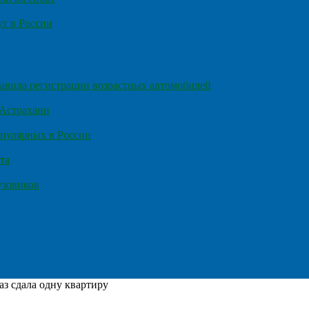
т в России
правила регистрации возрастных автомобилей
 Астрахани
пулярных в России
та
узовиков
з сдала одну квартиру