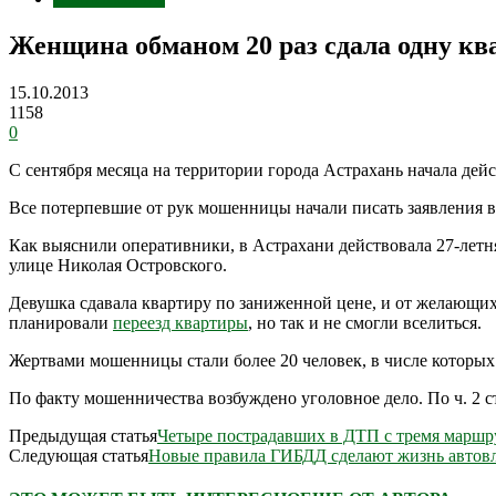
Женщина обманом 20 раз сдала одну кв
15.10.2013
1158
0
С сентября месяца на территории города Астрахань начала дей
Все потерпевшие от рук мошенницы начали писать заявления в
Как выяснили оперативники, в Астрахани действовала 27-летн
улице Николая Островского.
Девушка сдавала квартиру по заниженной цене, и от желающих 
планировали
переезд квартиры
, но так и не смогли вселиться.
Жертвами мошенницы стали более 20 человек, в числе которы
По факту мошенничества возбуждено уголовное дело. По ч. 2 с
Предыдущая статья
Четыре пострадавших в ДТП с тремя маршр
Следующая статья
Новые правила ГИБДД сделают жизнь автов