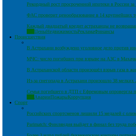
Рекордный рост просроченной ипотеки в России за 
ФАС проверит ценообразование в 14 крупнейших т
Каждый двадцатый кредит астраханцы не возвраща
Все
Цены
Недвижимость
Реклама
Финансы
Происшествия
В Астрахани возбуждено уголовное дело против и
МЧС: число погибших при взрыве на АЗС в Махачка
В Астраханской области произошёл взрыв газа в ж
Из-за снегопада в Астрахани произошло 38 мелких
Семья погибшего в ДТП с Ефремовым опровергла п
Все
Аварии
Пожары
Коррупция
Спорт
Российских спортсменов лишили 15 медалей с оли
Parimatch: Финляндия выйдет в финал без труда по
Более 3 млрд рублей букмекерские конторы потрати