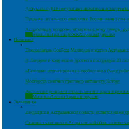
Депутаты ЛДПР предлагают пожизненно запретить 
Продажи легального алкоголя в России значительно
Астраханцам подробно объяснили, кому теперь тру
Все
Экология
Транспорт
ЖКХ
Туризм
Здоровье
Политика
Председатель СовБеза Медведев посетил Астраханс
В Лондоне в ходе акций протеста пострадали 23 п
«Газпром» отреагировал на сообщения о бунте рабо
Мосгорсуд смягчил приговор активисту Котову
Ростовчане устроили онлайн-митинг против режим
Все
Митинги
Законы
Армия и оружие
Экономика
Инфляция в Астраханской области остается ниже ср
Стоимость топлива в Астраханской области вновь п