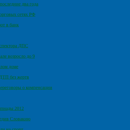
последние два года
орговых сетях РФ
ют в банк
нспектора ДПС
ле возросло до 9
илом доме
 ДТП без жертв
ереговоры о компенсации
мпиады 2012
бедив Словакию
ли на спорт