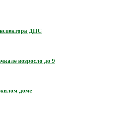
инспектора ДПС
кале возросло до 9
 жилом доме