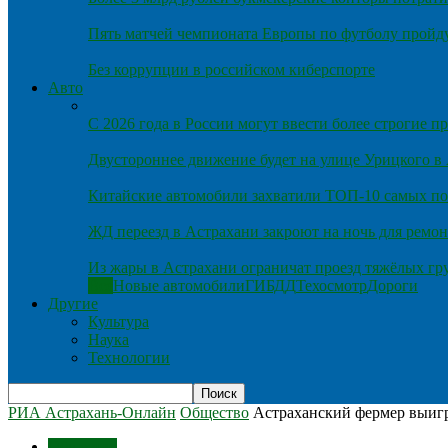
Пять матчей чемпионата Европы по футболу пройду
Без коррупции в российском киберспорте
Авто
С 2026 года в России могут ввести более строгие 
Двустороннее движение будет на улице Урицкого в
Китайские автомобили захватили ТОП-10 самых по
ЖД переезд в Астрахани закроют на ночь для ремон
Из жары в Астрахани ограничат проезд тяжёлых гр
Все
Новые автомобили
ГИБДД
Техосмотр
Дороги
Другие
Культура
Наука
Технологии
РИА Астрахань-Онлайн
Общество
Астраханский фермер выигр
Общество