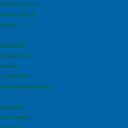
последние два года
орговых сетях РФ
ют в банк
нспектора ДПС
ле возросло до 9
илом доме
 ДТП без жертв
ереговоры о компенсации
мпиады 2012
бедив Словакию
ли на спорт