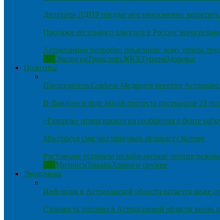
Депутаты ЛДПР предлагают пожизненно запретить 
Продажи легального алкоголя в России значительно
Астраханцам подробно объяснили, кому теперь тру
Все
Экология
Транспорт
ЖКХ
Туризм
Здоровье
Политика
Председатель СовБеза Медведев посетил Астраханс
В Лондоне в ходе акций протеста пострадали 23 п
«Газпром» отреагировал на сообщения о бунте рабо
Мосгорсуд смягчил приговор активисту Котову
Ростовчане устроили онлайн-митинг против режим
Все
Митинги
Законы
Армия и оружие
Экономика
Инфляция в Астраханской области остается ниже ср
Стоимость топлива в Астраханской области вновь п