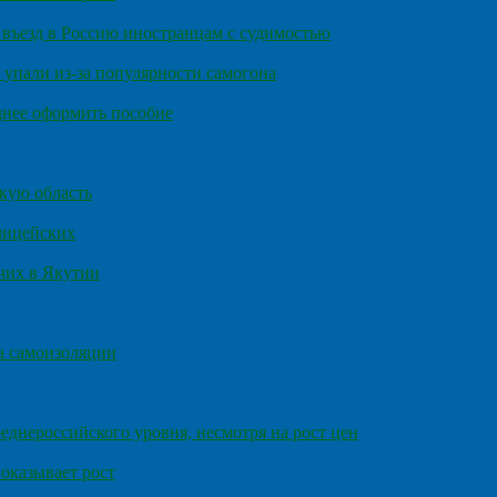
въезд в Россию иностранцам с судимостью
 упали из-за популярности самогона
днее оформить пособие
кую область
олицейских
чих в Якутии
а самоизоляции
еднероссийского уровня, несмотря на рост цен
оказывает рост