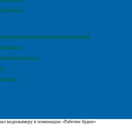
т в России
правила регистрации возрастных автомобилей
 Астрахани
пулярных в России
та
узовиков
ал видеокамеру в номинации «Рабочие будни»