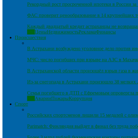
Рекордный рост просроченной ипотеки в России за 
ФАС проверит ценообразование в 14 крупнейших т
Каждый двадцатый кредит астраханцы не возвраща
Все
Цены
Недвижимость
Реклама
Финансы
Происшествия
В Астрахани возбуждено уголовное дело против и
МЧС: число погибших при взрыве на АЗС в Махачка
В Астраханской области произошёл взрыв газа в ж
Из-за снегопада в Астрахани произошло 38 мелких
Семья погибшего в ДТП с Ефремовым опровергла п
Все
Аварии
Пожары
Коррупция
Спорт
Российских спортсменов лишили 15 медалей с оли
Parimatch: Финляндия выйдет в финал без труда по
Более 3 млрд рублей букмекерские конторы потрати