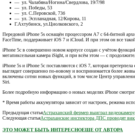
— ул. Чалабяна/Ногина/Свердлова, 19/7/98
— ул. Победы, 53
— ул. С.Перовской, 73б
— ул. Эспланадная, 12/Кирова, 11
Г.Ахтубинск, ул.Циолковского, 2
Передовой iPhone 5s оснащён процессором A7 с 64-битной арх
FaceTime, поддерживает iOS 7 и iCloud. И при этом он все тако
iPhone 5c в совершенно новом корпусе создан с учётом функци
мегапиксельная камера iSight, и при всём этом — с продолжи
iPhone 5s и iPhone 5c поставляются с iOS 7, которая претерп
выглядит совершенно по-новому и воспринимается более живым
включены сотни новых функций, в том числе Центр управлени
Siri.
Более подробную информацию о новых моделях iPhone смотрите
* Время работы аккумулятора зависит от настроек, режима исп
Предыдущая статья
Астраханский фермер выиграл видеокамеру
Следующая статья
Астраханские инспектора ДПС проводят ви
ЭТО МОЖЕТ БЫТЬ ИНТЕРЕСНО
ЕЩЕ ОТ АВТОРА