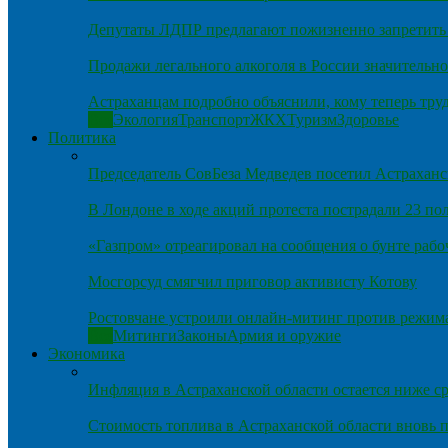
Депутаты ЛДПР предлагают пожизненно запретить 
Продажи легального алкоголя в России значительно
Астраханцам подробно объяснили, кому теперь тру
Все
Экология
Транспорт
ЖКХ
Туризм
Здоровье
Политика
Председатель СовБеза Медведев посетил Астраханс
В Лондоне в ходе акций протеста пострадали 23 п
«Газпром» отреагировал на сообщения о бунте рабо
Мосгорсуд смягчил приговор активисту Котову
Ростовчане устроили онлайн-митинг против режим
Все
Митинги
Законы
Армия и оружие
Экономика
Инфляция в Астраханской области остается ниже ср
Стоимость топлива в Астраханской области вновь п