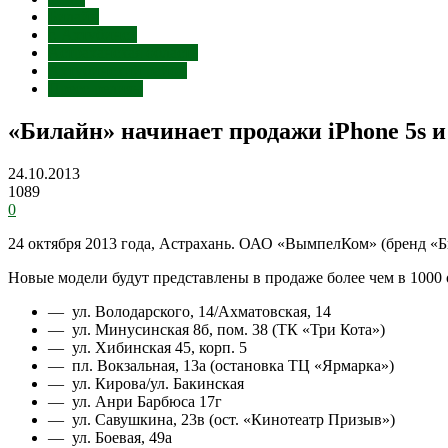
Билайн
г. Ахтубинск
Астраханская область
Ахтубинский район
Пресс-релизы
«Билайн» начинает продажи iPhone 5s и 
24.10.2013
1089
0
24 октября 2013 года, Астрахань. ОАО «ВымпелКом» (бренд «Би
Новые модели будут представлены в продаже более чем в 1000 
— ул. Володарского, 14/Ахматовская, 14
— ул. Минусинская 8б, пом. 38 (ТК «Три Кота»)
— ул. Хибинская 45, корп. 5
— пл. Вокзальная, 13а (остановка ТЦ «Ярмарка»)
— ул. Кирова/ул. Бакинская
— ул. Анри Барбюса 17г
— ул. Савушкина, 23в (ост. «Кинотеатр Призыв»)
— ул. Боевая, 49а