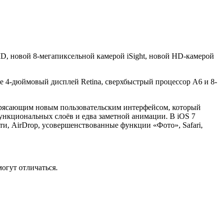
ID, новой 8-мегапиксельной камерой iSight, новой HD-камерой
ле 4-дюймовый дисплей Retina, сверхбыстрый процессор A6 и 8-
 потрясающим новым пользовательским интерфейсом, который
ункциональных слоёв и едва заметной анимации. В iOS 7
и, AirDrop, усовершенствованные функции «Фото», Safari,
огут отличаться.