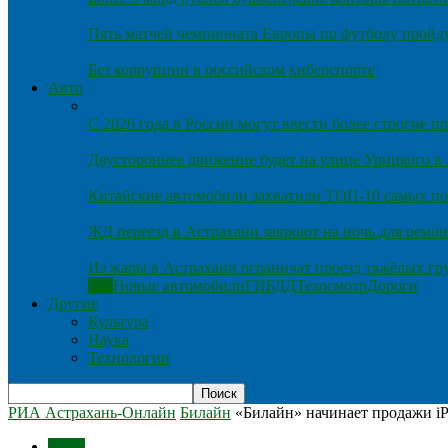
Пять матчей чемпионата Европы по футболу пройду
Без коррупции в российском киберспорте
Авто
С 2026 года в России могут ввести более строгие 
Двустороннее движение будет на улице Урицкого в
Китайские автомобили захватили ТОП-10 самых по
ЖД переезд в Астрахани закроют на ночь для ремон
Из жары в Астрахани ограничат проезд тяжёлых гр
Все
Новые автомобили
ГИБДД
Техосмотр
Дороги
Другие
Культура
Наука
Технологии
РИА Астрахань-Онлайн
Билайн
«Билайн» начинает продажи iPho
Темы