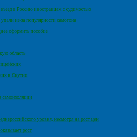
въезд в Россию иностранцам с судимостью
 упали из-за популярности самогона
днее оформить пособие
кую область
олицейских
чих в Якутии
а самоизоляции
еднероссийского уровня, несмотря на рост цен
оказывает рост