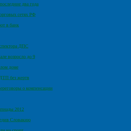
последние два года
орговых сетях РФ
ют в банк
нспектора ДПС
ле возросло до 9
илом доме
 ДТП без жертв
ереговоры о компенсации
мпиады 2012
бедив Словакию
ли на спорт