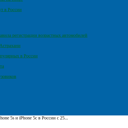
т в России
правила регистрации возрастных автомобилей
 Астрахани
пулярных в России
та
узовиков
ne 5s и iPhone 5c в России с 25...