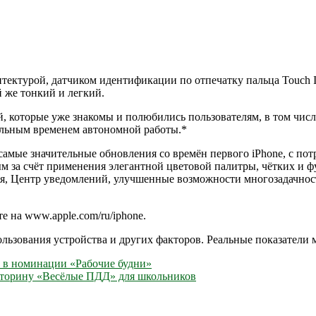
итектурой, датчиком идентификации по отпечатку пальца Touch 
й же тонкий и легкий.
й, которые уже знакомы и полюбились пользователям, в том чис
тельным временем автономной работы.*
ела самые значительные обновления со времён первого iPhone, с
 за счёт применения элегантной цветовой палитры, чётких и ф
я, Центр уведомлений, улучшенные возможности многозадачност
 на www.apple.com/ru/iphone.
ользования устройства и других факторов. Реальные показатели м
 в номинации «Рабочие будни»
кторину «Весёлые ПДД» для школьников