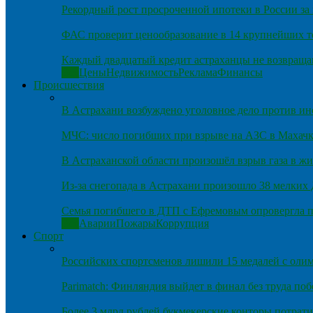
Рекордный рост просроченной ипотеки в России за 
ФАС проверит ценообразование в 14 крупнейших т
Каждый двадцатый кредит астраханцы не возвраща
Все
Цены
Недвижимость
Реклама
Финансы
Происшествия
В Астрахани возбуждено уголовное дело против и
МЧС: число погибших при взрыве на АЗС в Махачка
В Астраханской области произошёл взрыв газа в ж
Из-за снегопада в Астрахани произошло 38 мелких
Семья погибшего в ДТП с Ефремовым опровергла п
Все
Аварии
Пожары
Коррупция
Спорт
Российских спортсменов лишили 15 медалей с оли
Parimatch: Финляндия выйдет в финал без труда по
Более 3 млрд рублей букмекерские конторы потрати