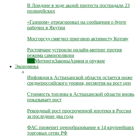
В Лондоне в ходе акций протеста пострадали 23
полицейских
«Газпром» отреагировал на сообщения о бунте
рабочих в Якутии
Мосгорсуд смягчил приговор активисту Котову
Ростовчане устроили онлайн-митинг против
режима самоизоляции
Все
Митинги
Законы
Армия и оружие
Экономика
Инфляция в Астраханской области остается ниже
среднероссийского уровня, несмотря на рост цен
Стоимость топлива в Астраханской области вновь
показывает рост
Рекордный рост просроченной ипотеки в России
за последние два года
ФАС проверит ценообразование в 14 крупнейших
торговых сетях РФ