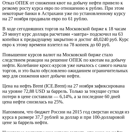
Отказ ОПЕК от снижения квот на добычу нефти привело к
резкому росту курса евро по отношению к рублю. При этом
некоторые банки в Астрахани уже по установленному курсу
на 27 ноября продавали евро по 61 рублю.
В ходе сегодняшних торгов на Московской бирже к 18 часам
29 минут курс доллара расчетами «завтра» подскочил на 63
копейки к предыдущему закрытию и достиг 48,0240 руб. Курс
евро к этому времени взлетел на 78 копеек до 60 руб.
Повышение курсов валют на Московской бирже стало
следствием реакции на решение ОПЕК по квотам на добычу
нефти. Колебание кросс-курсов уже началось с самого начала
торгов, и это было обусловлено ожиданием ограничительных
мер для снижения квот добычи нефти.
Цена на нефть Brent (ICE.Brent) на 27 ноября зафиксирована
на уровне 72,88 USD за баррель. Только за текущие сутки
потери в цене составили — 6,14%, а за последние 60 дней
цена нефти снизилась на 25%.
Напомним, что бюджет России на 2015 год сверстан исходя из
курса в размере 37,7 рублей за доллар и при 100-долларовой
цене за баррель нефти.