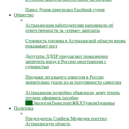
Павел Дуров пригрозил Facebook судом
Общество
Астраханским работодателям напомнили об
ответственности за «серые» зарплаты
Стоимость топлива в Астраханской области вновь
показывает рост
Депутаты ЛДПР предлагают пожизненно
запретить въезд в Россию иностранцам с
судимостью
Продажи легального алкоголя в России
значительно упали из-за популярности самогона
Астраханцам подробно объяснили, кому теперь
труднее оформить пособие
Все
Экология
Транспорт
ЖКХ
Туризм
Здоровье
Политика
Председатель СовБеза Медведев посетил
Астраханскую область