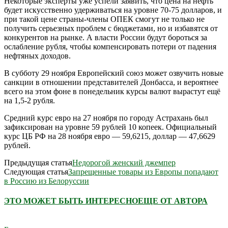
Некоторые эксперты уже успели заявить, что цена на нефть
будет искусственно удерживаться на уровне 70-75 долларов, и
при такой цене страны-члены ОПЕК смогут не только не
получить серьезных проблем с бюджетами, но и избавятся от
конкурентов на рынке. А власти России будут бороться за
ослабление рубля, чтобы компенсировать потери от падения
нефтяных доходов.
В субботу 29 ноября Европейский союз может озвучить новые
санкции в отношении представителей Донбасса, и вероятнее
всего на этом фоне в понедельник курсы валют вырастут ещё
на 1,5-2 рубля.
Средний курс евро на 27 ноября по городу Астрахань был
зафиксирован на уровне 59 рублей 10 копеек. Официальный
курс ЦБ РФ на 28 ноября евро — 59,6215, доллар — 47,6629
рублей.
Предыдущая статья
Недорогой женский джемпер
Следующая статья
Запрещенные товары из Европы попадают
в Россию из Белоруссии
ЭТО МОЖЕТ БЫТЬ ИНТЕРЕСНО
ЕЩЕ ОТ АВТОРА