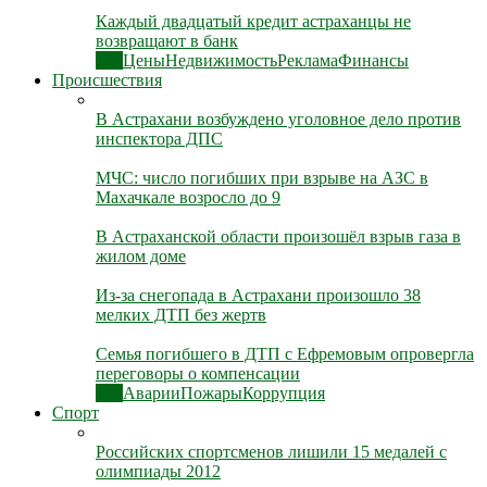
Каждый двадцатый кредит астраханцы не
возвращают в банк
Все
Цены
Недвижимость
Реклама
Финансы
Происшествия
В Астрахани возбуждено уголовное дело против
инспектора ДПС
МЧС: число погибших при взрыве на АЗС в
Махачкале возросло до 9
В Астраханской области произошёл взрыв газа в
жилом доме
Из-за снегопада в Астрахани произошло 38
мелких ДТП без жертв
Семья погибшего в ДТП с Ефремовым опровергла
переговоры о компенсации
Все
Аварии
Пожары
Коррупция
Спорт
Российских спортсменов лишили 15 медалей с
олимпиады 2012