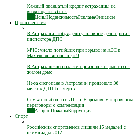
Каждый двадцатый кредит астраханцы не
возвращают в банк
Все
Цены
Недвижимость
Реклама
Финансы
Происшествия
В Астрахани возбуждено уголовное дело против
инспектора ДПС
МЧС: число погибших при взрыве на АЗС в
Махачкале возросло до 9
В Астраханской области произошёл взрыв газа в
жилом доме
Из-за снегопада в Астрахани произошло 38
мелких ДТП без жертв
Семья погибшего в ДТП с Ефремовым опровергла
переговоры о компенсации
Все
Аварии
Пожары
Коррупция
Спорт
Российских спортсменов лишили 15 медалей с
олимпиады 2012