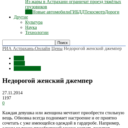
Из жары в Астрахани ограничат проезд тяжёлых
грузовиков
Все
Новые автомобили
ГИБДД
Техосмотр
Дороги
Другие
Культура
Наука
Технологии
РИА Астрахань-Онлайн
Цены
Недорогой женский джемпер
Темы
Цены
Пресс-релизы
Недорогой женский джемпер
27.11.2014
1197
0
Каждая девушка или женщина мечтают приобрести стильную
вещь. Обновка всегда поднимает настроение и ее приятно
сочетать с уже имеющейся одеждой в гардеробе. Например,