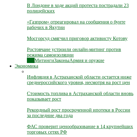
В Лондоне в ходе акций протеста пострадали 23
полицейских
«Газпром» отреагировал на сообщения о бунте
рабочих в Якутии
Мосгорсуд смягчил приговор активисту Котову
Ростовчане устроили онлайн-митинг против
режима самоизоляции
Все
Митинги
Законы
Армия и оружие
Экономика
Инфляция в Астраханской области остается ниже
среднероссийского уровня, несмотря на рост цен
Стоимость топлива в Астраханской области вновь
показывает рост
Рекордный рост просроченной ипотеки в России
за последние два года
ФАС проверит ценообразование в 14 крупнейших
торговых сетях РФ