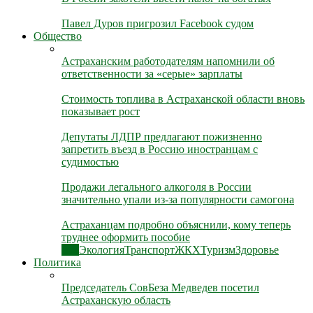
Павел Дуров пригрозил Facebook судом
Общество
Астраханским работодателям напомнили об
ответственности за «серые» зарплаты
Стоимость топлива в Астраханской области вновь
показывает рост
Депутаты ЛДПР предлагают пожизненно
запретить въезд в Россию иностранцам с
судимостью
Продажи легального алкоголя в России
значительно упали из-за популярности самогона
Астраханцам подробно объяснили, кому теперь
труднее оформить пособие
Все
Экология
Транспорт
ЖКХ
Туризм
Здоровье
Политика
Председатель СовБеза Медведев посетил
Астраханскую область