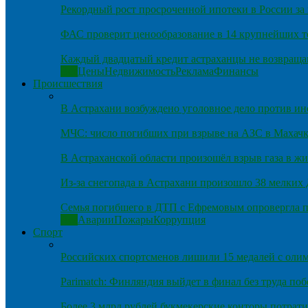
Рекордный рост просроченной ипотеки в России за 
ФАС проверит ценообразование в 14 крупнейших т
Каждый двадцатый кредит астраханцы не возвраща
Все
Цены
Недвижимость
Реклама
Финансы
Происшествия
В Астрахани возбуждено уголовное дело против и
МЧС: число погибших при взрыве на АЗС в Махачка
В Астраханской области произошёл взрыв газа в ж
Из-за снегопада в Астрахани произошло 38 мелких
Семья погибшего в ДТП с Ефремовым опровергла п
Все
Аварии
Пожары
Коррупция
Спорт
Российских спортсменов лишили 15 медалей с оли
Parimatch: Финляндия выйдет в финал без труда по
Более 3 млрд рублей букмекерские конторы потрати