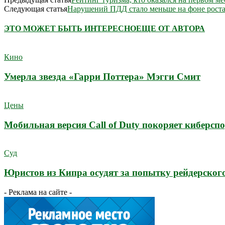
Следующая статья
Нарушений ПДД стало меньше на фоне рост
ЭТО МОЖЕТ БЫТЬ ИНТЕРЕСНО
ЕЩЕ ОТ АВТОРА
Кино
Умерла звезда «Гарри Поттера» Мэгги Смит
Цены
Мобильная версия Call of Duty покоряет киберсп
Суд
Юристов из Кипра осудят за попытку рейдерского
- Реклама на сайте -