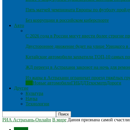
Пять матчей чемпионата Европы по футболу пройду
Без коррупции в российском киберспорте
Авто
С 2026 года в России могут ввести более строгие 
Двустороннее движение будет на улице Урицкого в
Китайские автомобили захватили ТОП-10 самых по
ЖД переезд в Астрахани закроют на ночь для ремон
Из жары в Астрахани ограничат проезд тяжёлых гр
Все
Новые автомобили
ГИБДД
Техосмотр
Дороги
Другие
Культура
Наука
Технологии
РИА Астрахань-Онлайн
В мире
Дания признана самой счастли
В мире