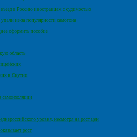
въезд в Россию иностранцам с судимостью
 упали из-за популярности самогона
днее оформить пособие
кую область
олицейских
чих в Якутии
а самоизоляции
еднероссийского уровня, несмотря на рост цен
оказывает рост