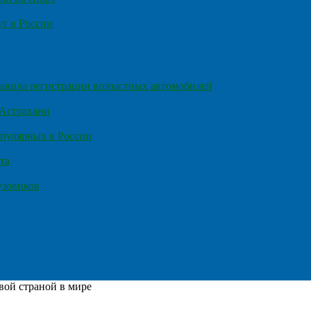
т в России
правила регистрации возрастных автомобилей
 Астрахани
пулярных в России
та
узовиков
вой страной в мире