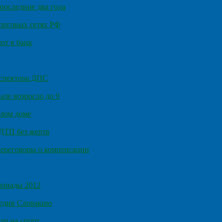
последние два года
орговых сетях РФ
ют в банк
нспектора ДПС
ле возросло до 9
илом доме
 ДТП без жертв
ереговоры о компенсации
мпиады 2012
бедив Словакию
ли на спорт