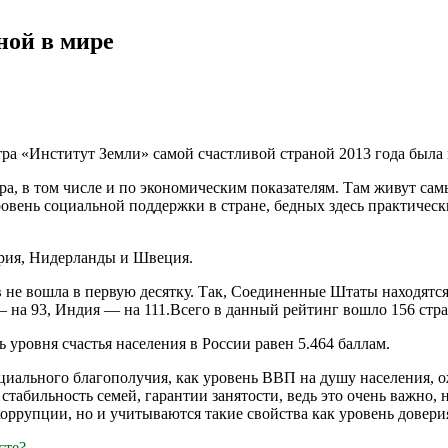
ной в мире
а «Институт Земли» самой счастливой страной 2013 года была п
ра, в том числе и по экономическим показателям. Там живут са
овень социальной поддержки в стране, бедных здесь практическ
ария, Нидерланды и Швеция.
не вошла в первую десятку. Так, Соединенные Штаты находятся 
 на 93, Индия — на 111.Всего в данный рейтинг вошло 156 стра
ь уровня счастья населения в России равен 5.464 баллам.
оциального благополучия, как уровень ВВП на душу населения,
 стабильность семей, гарантии занятости, ведь это очень важно, 
коррупции, но и учитываются такие свойства как уровень довери
сте?