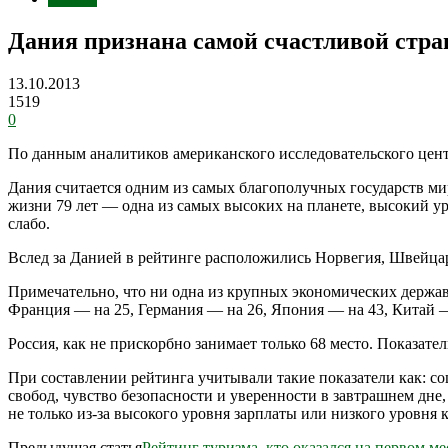
Дания признана самой счастливой стра
13.10.2013
1519
0
По данным аналитиков американского исследовательского центр
Дания считается одним из самых благополучных государств ми
жизни 79 лет — одна из самых высоких на планете, высокий ур
слабо.
Вслед за Данией в рейтинге расположились Норвегия, Швейц
Примечательно, что ни одна из крупных экономических держав 
Франция — на 25, Германия — на 26, Япония — на 43, Китай —
Россия, как не прискорбно занимает только 68 место. Показател
При составлении рейтинга учитывали такие показатели как: с
свобод, чувство безопасности и уверенности в завтрашнем дне,
не только из-за высокого уровня зарплаты или низкого уровня 
Предыдущая статья
Рейтинг туризма, кто оказался на первом ме