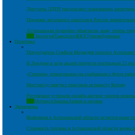
Депутаты ЛДПР предлагают пожизненно запретить 
Продажи легального алкоголя в России значительно
Астраханцам подробно объяснили, кому теперь тру
Все
Экология
Транспорт
ЖКХ
Туризм
Здоровье
Политика
Председатель СовБеза Медведев посетил Астраханс
В Лондоне в ходе акций протеста пострадали 23 п
«Газпром» отреагировал на сообщения о бунте рабо
Мосгорсуд смягчил приговор активисту Котову
Ростовчане устроили онлайн-митинг против режим
Все
Митинги
Законы
Армия и оружие
Экономика
Инфляция в Астраханской области остается ниже ср
Стоимость топлива в Астраханской области вновь п