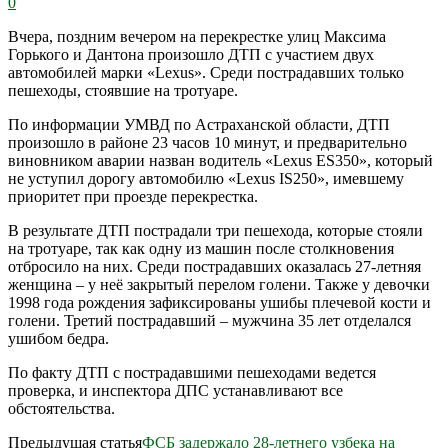
0
Вчера, поздним вечером на перекрестке улиц Максима
Горького и Дантона произошло ДТП с участием двух
автомобилей марки «Lexus». Среди пострадавших только
пешеходы, стоявшие на тротуаре.
По информации УМВД по Астраханской области, ДТП
произошло в районе 23 часов 10 минут, и предварительно
виновником аварии назван водитель «Lexus ES350», который
не уступил дорогу автомобилю «Lexus IS250», имевшему
приоритет при проезде перекрестка.
В результате ДТП пострадали три пешехода, которые стояли
на тротуаре, так как одну из машин после столкновения
отбросило на них. Среди пострадавших оказалась 27-летняя
женщина – у неё закрытый перелом голени. Также у девочки
1998 года рождения зафиксированы ушибы плечевой кости и
голени. Третий пострадавший – мужчина 35 лет отделался
ушибом бедра.
По факту ДТП с пострадавшими пешеходами ведется
проверка, и инспектора ДПС устанавливают все
обстоятельства.
Предыдущая статья
ФСБ задержало 28-летнего узбека на