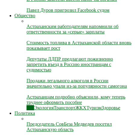
Павел Дуров пригрозил Facebook судом
Общество
Астраханским работодателям напомнили об
ответственности за «серые» зарплаты
Стоимость топлива в Астраханской области вновь
показывает рост
Депутаты ЛДПР предлагают пожизненно
запретить въезд в Россию иностранцам с
судимостью
Продажи легального алкоголя в России
значительно упали из-за популярности самогона
Астраханцам подробно объяснили, кому теперь
труднее оформить пособие
Все
Экология
Транспорт
ЖКХ
Туризм
Здоровье
Политика
Председатель СовБеза Медведев посетил
Астраханскую область