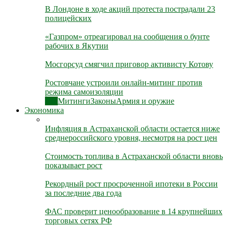
В Лондоне в ходе акций протеста пострадали 23
полицейских
«Газпром» отреагировал на сообщения о бунте
рабочих в Якутии
Мосгорсуд смягчил приговор активисту Котову
Ростовчане устроили онлайн-митинг против
режима самоизоляции
Все
Митинги
Законы
Армия и оружие
Экономика
Инфляция в Астраханской области остается ниже
среднероссийского уровня, несмотря на рост цен
Стоимость топлива в Астраханской области вновь
показывает рост
Рекордный рост просроченной ипотеки в России
за последние два года
ФАС проверит ценообразование в 14 крупнейших
торговых сетях РФ