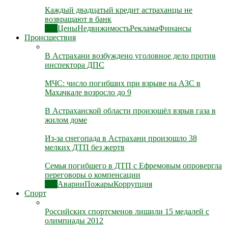
Каждый двадцатый кредит астраханцы не
возвращают в банк
Все
Цены
Недвижимость
Реклама
Финансы
Происшествия
В Астрахани возбуждено уголовное дело против
инспектора ДПС
МЧС: число погибших при взрыве на АЗС в
Махачкале возросло до 9
В Астраханской области произошёл взрыв газа в
жилом доме
Из-за снегопада в Астрахани произошло 38
мелких ДТП без жертв
Семья погибшего в ДТП с Ефремовым опровергла
переговоры о компенсации
Все
Аварии
Пожары
Коррупция
Спорт
Российских спортсменов лишили 15 медалей с
олимпиады 2012