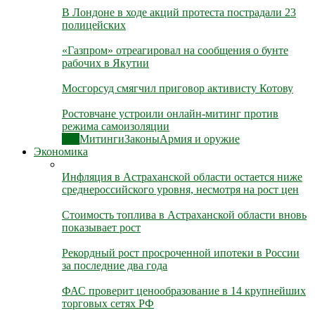
В Лондоне в ходе акций протеста пострадали 23
полицейских
«Газпром» отреагировал на сообщения о бунте
рабочих в Якутии
Мосгорсуд смягчил приговор активисту Котову
Ростовчане устроили онлайн-митинг против
режима самоизоляции
Все
Митинги
Законы
Армия и оружие
Экономика
Инфляция в Астраханской области остается ниже
среднероссийского уровня, несмотря на рост цен
Стоимость топлива в Астраханской области вновь
показывает рост
Рекордный рост просроченной ипотеки в России
за последние два года
ФАС проверит ценообразование в 14 крупнейших
торговых сетях РФ