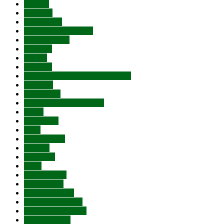
Погода
Пожары
Праздники
Пресс-конференции
Проституция
Протест
Работа
Религия
Русская Православная Церковь
Рыбалка
Терроризм
Увольнение чиновника
Цены
Субсидии
ДТП
Автопробег
Билайн
Мегафон
МТС
Велосипеды
Курс валют
Лжетерроризм
Обрушение дома
Отключение воды
Ремонт дорог