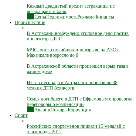
Каждый двадцатый кредит астраханцы не
возвращают в банк
Все
Цены
Недвижимость
Реклама
Финансы
Происшествия
В Астрахани возбуждено уголовное дело против
инспектора ДПС
МЧС: число погибших при взрыве на АЗС в
Махачкале возросло до 9
В Астраханской области произошёл взрыв газа в
жилом доме
Из-за снегопада в Астрахани произошло 38
мелких ДТП без жертв
Семья погибшего в ДТП с Ефремовым опровергла
переговоры о компенсации
Все
Аварии
Пожары
Коррупция
Спорт
Российских спортсменов лишили 15 медалей с
олимпиады 2012