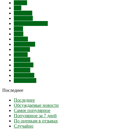
СПИД
Суд
Митинги
Убийство
Угон автомобиля
SMS
Банк
Бензин
Бешенство
Болезни
Взятки
Выборы
Выставки
Гандбол
Голодовка
Губернатор
Последнее
Последнее
Обсуждаемые новости
Самое популярное
Популярное за 7 дней
По оценкам в отзывах
Случайно