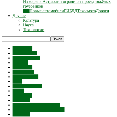
Из жары в Астрахани ограничат проезд тяжёлых
грузовиков
Все
Новые автомобили
ГИБДД
Техосмотр
Дороги
Другие
Культура
Наука
Технологии
Отопление
Детские сады
Изнасилования
Ипотека
Коррупция
Маршрутки
Министерства
Мост
Мошенничество
Мусор
Наркотики
Нелегалы
Отключение горячей воды
Отключение электроэнергии
Депутаты