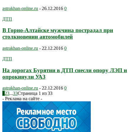
astrakhan-online.ru
-
26.12.2016
0
ДТП
В Горно-Алтайске мужчина пострадал при
столкновении автомобилей
astrakhan-online.ru
-
22.12.2016
0
ДТП
На дорогах Бурятии в ДТП снесли опору ЛЭП и
опрокинули УАЗ
astrakhan-online.ru
-
22.12.2016
0
1
2
3
...
33
Страница 1 из 33
- Реклама на сайте -