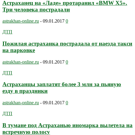
Астраханец на «Ладе» протаранил «BMW X5».
Три человека пострадали
astrakhan-online.ru
-
09.01.2017
0
ДТП
Пожилая астраханка пострадала от наезда такси
на парковке
astrakhan-online.ru
-
09.01.2017
0
ДТП
Астраханцы заплатят более 3 млн за пьяную
езду в праздники
astrakhan-online.ru
-
09.01.2017
0
ДТП
В тумане под Астраханью иномарка вылетела на
встречную полосу