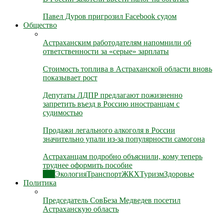
Павел Дуров пригрозил Facebook судом
Общество
Астраханским работодателям напомнили об
ответственности за «серые» зарплаты
Стоимость топлива в Астраханской области вновь
показывает рост
Депутаты ЛДПР предлагают пожизненно
запретить въезд в Россию иностранцам с
судимостью
Продажи легального алкоголя в России
значительно упали из-за популярности самогона
Астраханцам подробно объяснили, кому теперь
труднее оформить пособие
Все
Экология
Транспорт
ЖКХ
Туризм
Здоровье
Политика
Председатель СовБеза Медведев посетил
Астраханскую область