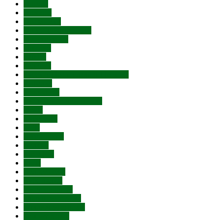
Погода
Пожары
Праздники
Пресс-конференции
Проституция
Протест
Работа
Религия
Русская Православная Церковь
Рыбалка
Терроризм
Увольнение чиновника
Цены
Субсидии
ДТП
Автопробег
Билайн
Мегафон
МТС
Велосипеды
Курс валют
Лжетерроризм
Обрушение дома
Отключение воды
Ремонт дорог