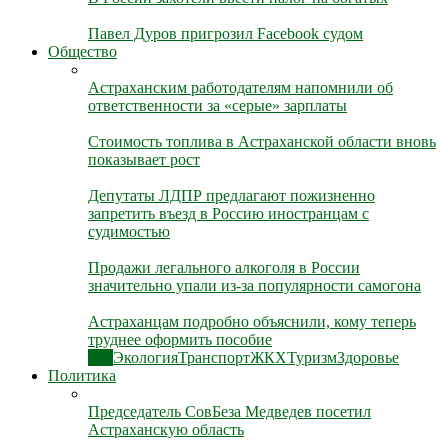
Павел Дуров пригрозил Facebook судом
Общество
Астраханским работодателям напомнили об
ответственности за «серые» зарплаты
Стоимость топлива в Астраханской области вновь
показывает рост
Депутаты ЛДПР предлагают пожизненно
запретить въезд в Россию иностранцам с
судимостью
Продажи легального алкоголя в России
значительно упали из-за популярности самогона
Астраханцам подробно объяснили, кому теперь
труднее оформить пособие
Все
Экология
Транспорт
ЖКХ
Туризм
Здоровье
Политика
Председатель СовБеза Медведев посетил
Астраханскую область