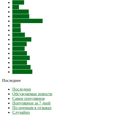
СПИД
Суд
Митинги
Убийство
Угон автомобиля
SMS
Банк
Бензин
Бешенство
Болезни
Взятки
Выборы
Выставки
Гандбол
Голодовка
Губернатор
Последнее
Последнее
Обсуждаемые новости
Самое популярное
Популярное за 7 дней
По оценкам в отзывах
Случайно