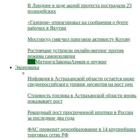
В Лондоне в ходе акций протеста пострадали 23
полицейских
«Газпром» отреагировал на сообщения о бунте
рабочих в Якутии
Мосгорсуд смягчил приговор активисту Котову
Ростовчане устроили онлайн-митинг против
режима самоизоляции
Все
Митинги
Законы
Армия и оружие
Экономика
Инфляция в Астраханской области остается ниже
среднероссийского уровня, несмотря на рост цен
Стоимость топлива в Астраханской области вновь
показывает рост
Рекордный рост просроченной ипотеки в России
за последние два года
ФАС проверит ценообразование в 14 крупнейших
торговых сетях РФ