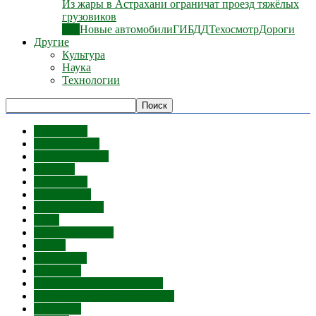
Из жары в Астрахани ограничат проезд тяжёлых
грузовиков
Все
Новые автомобили
ГИБДД
Техосмотр
Дороги
Другие
Культура
Наука
Технологии
Отопление
Детские сады
Изнасилования
Ипотека
Коррупция
Маршрутки
Министерства
Мост
Мошенничество
Мусор
Наркотики
Нелегалы
Отключение горячей воды
Отключение электроэнергии
Депутаты