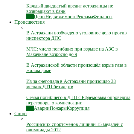
Каждый двадцатый кредит астраханцы не
возвращают в банк
Все
Цены
Недвижимость
Реклама
Финансы
Происшествия
В Астрахани возбуждено уголовное дело против
инспектора ДПС
МЧС: число погибших при взрыве на АЗС в
Махачкале возросло до 9
В Астраханской области произошёл взрыв газа в
жилом доме
Из-за снегопада в Астрахани произошло 38
мелких ДТП без жертв
Семья погибшего в ДТП с Ефремовым опровергла
переговоры о компенсации
Все
Аварии
Пожары
Коррупция
Спорт
Российских спортсменов лишили 15 медалей с
олимпиады 2012