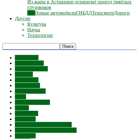
Из жары в Астрахани ограничат проезд тяжёлых
грузовиков
Все
Новые автомобили
ГИБДД
Техосмотр
Дороги
Другие
Культура
Наука
Технологии
Отопление
Детские сады
Изнасилования
Ипотека
Коррупция
Маршрутки
Министерства
Мост
Мошенничество
Мусор
Наркотики
Нелегалы
Отключение горячей воды
Отключение электроэнергии
Депутаты