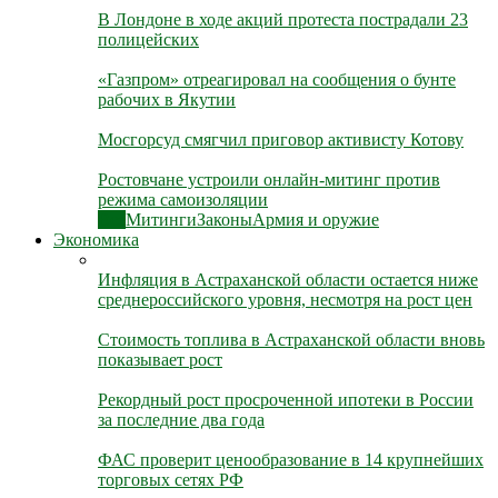
В Лондоне в ходе акций протеста пострадали 23
полицейских
«Газпром» отреагировал на сообщения о бунте
рабочих в Якутии
Мосгорсуд смягчил приговор активисту Котову
Ростовчане устроили онлайн-митинг против
режима самоизоляции
Все
Митинги
Законы
Армия и оружие
Экономика
Инфляция в Астраханской области остается ниже
среднероссийского уровня, несмотря на рост цен
Стоимость топлива в Астраханской области вновь
показывает рост
Рекордный рост просроченной ипотеки в России
за последние два года
ФАС проверит ценообразование в 14 крупнейших
торговых сетях РФ