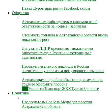
Павел Дуров пригрозил Facebook судом
Общество
Астраханским работодателям напомнили об
ответственности за «серые» зарплаты
Стоимость топлива в Астраханской области вновь
показывает рост
Депутаты ЛДПР предлагают пожизненно
запретить въезд в Россию иностранцам с
судимостью
Продажи легального алкоголя в России
значительно упали из-за популярности самогона
Астраханцам подробно объяснили, кому теперь
труднее оформить пособие
Все
Экология
Транспорт
ЖКХ
Туризм
Здоровье
Политика
Председатель СовБеза Медведев посетил
Астраханскую область