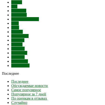
СПИД
Суд
Митинги
Убийство
Угон автомобиля
SMS
Банк
Бензин
Бешенство
Болезни
Взятки
Выборы
Выставки
Гандбол
Голодовка
Губернатор
Последнее
Последнее
Обсуждаемые новости
Самое популярное
Популярное за 7 дней
По оценкам в отзывах
Случайно