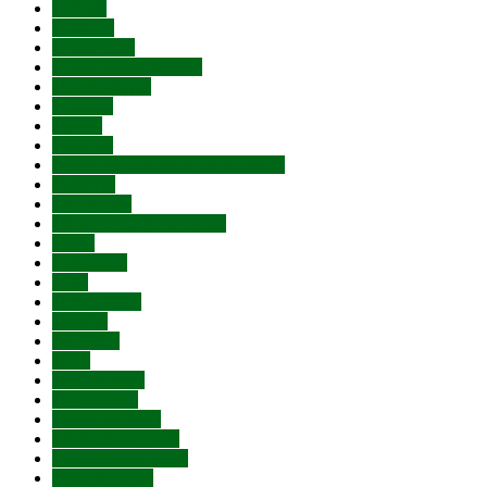
Погода
Пожары
Праздники
Пресс-конференции
Проституция
Протест
Работа
Религия
Русская Православная Церковь
Рыбалка
Терроризм
Увольнение чиновника
Цены
Субсидии
ДТП
Автопробег
Билайн
Мегафон
МТС
Велосипеды
Курс валют
Лжетерроризм
Обрушение дома
Отключение воды
Ремонт дорог