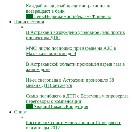
Каждый двадцатый кредит астраханцы не
возвращают в банк
Все
Цены
Недвижимость
Реклама
Финансы
Происшествия
В Астрахани возбуждено уголовное дело против
инспектора ДПС
МЧС: число погибших при взрыве на АЗС в
Махачкале возросло до 9
В Астраханской области произошёл взрыв газа в
жилом доме
Из-за снегопада в Астрахани произошло 38
мелких ДТП без жертв
Семья погибшего в ДТП с Ефремовым опровергла
переговоры о компенсации
Все
Аварии
Пожары
Коррупция
Спорт
Российских спортсменов лишили 15 медалей с
олимпиады 2012