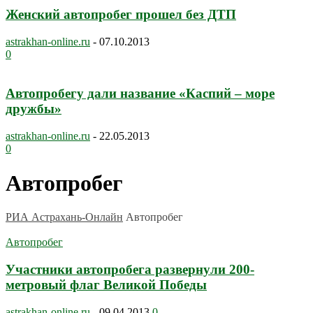
Женский автопробег прошел без ДТП
astrakhan-online.ru
-
07.10.2013
0
Автопробегу дали название «Каспий – море
дружбы»
astrakhan-online.ru
-
22.05.2013
0
Автопробег
РИА Астрахань-Онлайн
Автопробег
Автопробег
Участники автопробега развернули 200-
метровый флаг Великой Победы
astrakhan-online.ru
-
09.04.2013
0