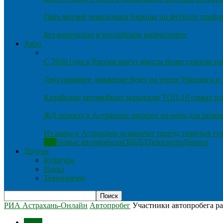
Пять матчей чемпионата Европы по футболу пройду
Без коррупции в российском киберспорте
Авто
С 2026 года в России могут ввести более строгие 
Двустороннее движение будет на улице Урицкого в
Китайские автомобили захватили ТОП-10 самых по
ЖД переезд в Астрахани закроют на ночь для ремон
Из жары в Астрахани ограничат проезд тяжёлых гр
Все
Новые автомобили
ГИБДД
Техосмотр
Дороги
Другие
Культура
Наука
Технологии
РИА Астрахань-Онлайн
Автопробег
Участники автопробега р
Темы