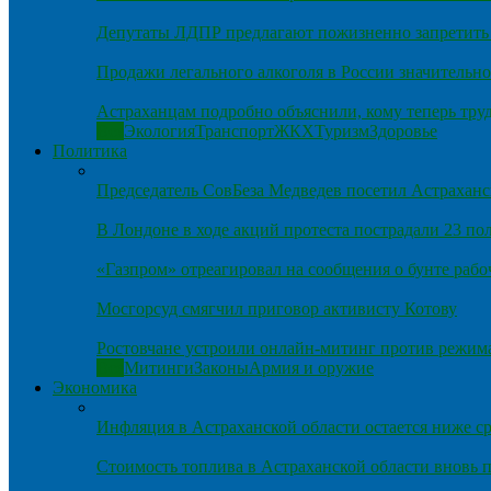
Депутаты ЛДПР предлагают пожизненно запретить 
Продажи легального алкоголя в России значительно
Астраханцам подробно объяснили, кому теперь тру
Все
Экология
Транспорт
ЖКХ
Туризм
Здоровье
Политика
Председатель СовБеза Медведев посетил Астраханс
В Лондоне в ходе акций протеста пострадали 23 п
«Газпром» отреагировал на сообщения о бунте рабо
Мосгорсуд смягчил приговор активисту Котову
Ростовчане устроили онлайн-митинг против режим
Все
Митинги
Законы
Армия и оружие
Экономика
Инфляция в Астраханской области остается ниже ср
Стоимость топлива в Астраханской области вновь п