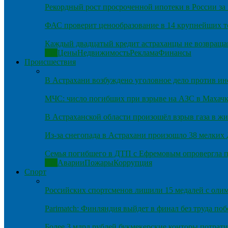
Рекордный рост просроченной ипотеки в России за 
ФАС проверит ценообразование в 14 крупнейших т
Каждый двадцатый кредит астраханцы не возвраща
Все
Цены
Недвижимость
Реклама
Финансы
Происшествия
В Астрахани возбуждено уголовное дело против и
МЧС: число погибших при взрыве на АЗС в Махачка
В Астраханской области произошёл взрыв газа в ж
Из-за снегопада в Астрахани произошло 38 мелких
Семья погибшего в ДТП с Ефремовым опровергла п
Все
Аварии
Пожары
Коррупция
Спорт
Российских спортсменов лишили 15 медалей с оли
Parimatch: Финляндия выйдет в финал без труда по
Более 3 млрд рублей букмекерские конторы потрати