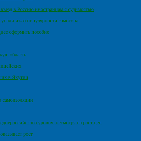
въезд в Россию иностранцам с судимостью
 упали из-за популярности самогона
днее оформить пособие
кую область
олицейских
чих в Якутии
а самоизоляции
еднероссийского уровня, несмотря на рост цен
оказывает рост