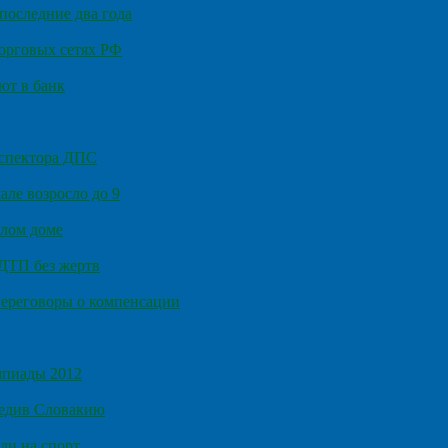
последние два года
орговых сетях РФ
ют в банк
нспектора ДПС
ле возросло до 9
илом доме
 ДТП без жертв
ереговоры о компенсации
мпиады 2012
бедив Словакию
ли на спорт