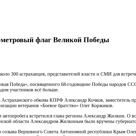
0-метровый флаг Великой Победы
ь около 300 астраханцев, представителей власти и СМИ для встре
икая Победа», посвященного 68-годовщине Победы народов ССС
дом участников всё больше.
 Астраханского обкома КПРФ Александр Кочков, заместитель п
анизации ветеранов «Боевое братство» Олег Коржиков.
 автопробега встретился глава региона Александр Жилкин. О вс
анской области Александром Жилкиным были вручены губернатор
го созыва Верховного Совета Автономной республики Крым Оле