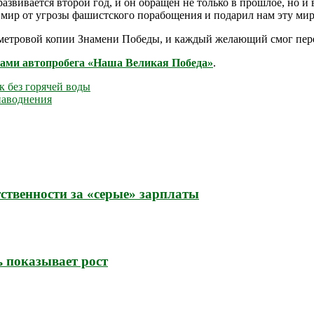
звивается второй год, и он обращен не только в прошлое, но и
ас мир от угрозы фашистского порабощения и подарил нам эту ми
 метровой копии Знамени Победы, и каждый желающий смог пере
ками автопробега «Наша Великая Победа»
.
к без горячей воды
наводнения
ственности за «серые» зарплаты
ь показывает рост