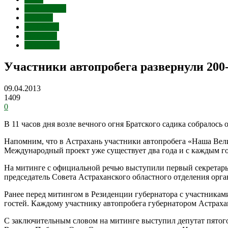
Автопробег
Протест
Политика
Митинги
Общество
Участники автопробега развернули 20
09.04.2013
1409
0
В 11 часов дня возле вечного огня Братского садика собралос
Напомним, что в Астрахань участники автопробега «Наша Вел
Международный проект уже существует два года и с каждым го
На митинге с официальной речью выступили первый секретарь
председатель Совета Астраханского областного отделения орг
Ранее перед митингом в Резиденции губернатора с участниками
гостей. Каждому участнику автопробега губернатором Астрах
С заключительным словом на митинге выступил депутат пято