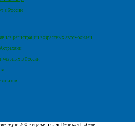
т в России
правила регистрации возрастных автомобилей
 Астрахани
пулярных в России
та
узовиков
азвернули 200-метровый флаг Великой Победы