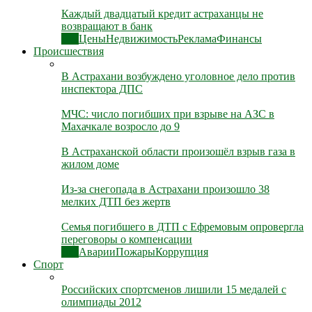
Каждый двадцатый кредит астраханцы не
возвращают в банк
Все
Цены
Недвижимость
Реклама
Финансы
Происшествия
В Астрахани возбуждено уголовное дело против
инспектора ДПС
МЧС: число погибших при взрыве на АЗС в
Махачкале возросло до 9
В Астраханской области произошёл взрыв газа в
жилом доме
Из-за снегопада в Астрахани произошло 38
мелких ДТП без жертв
Семья погибшего в ДТП с Ефремовым опровергла
переговоры о компенсации
Все
Аварии
Пожары
Коррупция
Спорт
Российских спортсменов лишили 15 медалей с
олимпиады 2012