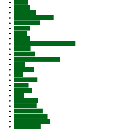
Погода
Пожары
Праздники
Пресс-конференции
Проституция
Протест
Работа
Религия
Русская Православная Церковь
Рыбалка
Терроризм
Увольнение чиновника
Цены
Субсидии
ДТП
Автопробег
Билайн
Мегафон
МТС
Велосипеды
Курс валют
Лжетерроризм
Обрушение дома
Отключение воды
Ремонт дорог