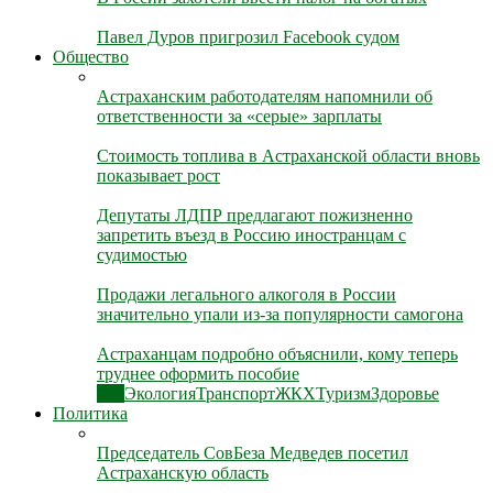
Павел Дуров пригрозил Facebook судом
Общество
Астраханским работодателям напомнили об
ответственности за «серые» зарплаты
Стоимость топлива в Астраханской области вновь
показывает рост
Депутаты ЛДПР предлагают пожизненно
запретить въезд в Россию иностранцам с
судимостью
Продажи легального алкоголя в России
значительно упали из-за популярности самогона
Астраханцам подробно объяснили, кому теперь
труднее оформить пособие
Все
Экология
Транспорт
ЖКХ
Туризм
Здоровье
Политика
Председатель СовБеза Медведев посетил
Астраханскую область