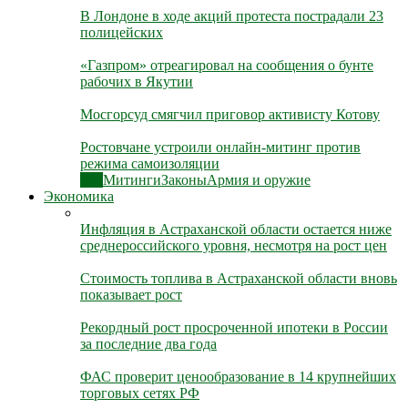
В Лондоне в ходе акций протеста пострадали 23
полицейских
«Газпром» отреагировал на сообщения о бунте
рабочих в Якутии
Мосгорсуд смягчил приговор активисту Котову
Ростовчане устроили онлайн-митинг против
режима самоизоляции
Все
Митинги
Законы
Армия и оружие
Экономика
Инфляция в Астраханской области остается ниже
среднероссийского уровня, несмотря на рост цен
Стоимость топлива в Астраханской области вновь
показывает рост
Рекордный рост просроченной ипотеки в России
за последние два года
ФАС проверит ценообразование в 14 крупнейших
торговых сетях РФ