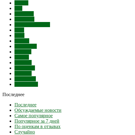
СПИД
Суд
Митинги
Убийство
Угон автомобиля
SMS
Банк
Бензин
Бешенство
Болезни
Взятки
Выборы
Выставки
Гандбол
Голодовка
Губернатор
Последнее
Последнее
Обсуждаемые новости
Самое популярное
Популярное за 7 дней
По оценкам в отзывах
Случайно