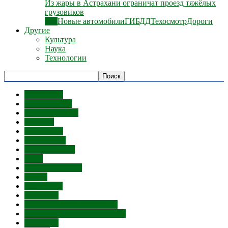
Из жары в Астрахани ограничат проезд тяжёлых
грузовиков
Все
Новые автомобили
ГИБДД
Техосмотр
Дороги
Другие
Культура
Наука
Технологии
Отопление
Детские сады
Изнасилования
Ипотека
Коррупция
Маршрутки
Министерства
Мост
Мошенничество
Мусор
Наркотики
Нелегалы
Отключение горячей воды
Отключение электроэнергии
Депутаты