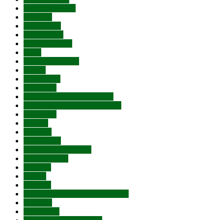
Изнасилования
Ипотека
Коррупция
Маршрутки
Министерства
Мост
Мошенничество
Мусор
Наркотики
Нелегалы
Отключение горячей воды
Отключение электроэнергии
Депутаты
Погода
Пожары
Праздники
Пресс-конференции
Проституция
Протест
Работа
Религия
Русская Православная Церковь
Рыбалка
Терроризм