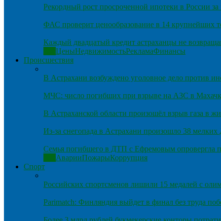
Рекордный рост просроченной ипотеки в России за 
ФАС проверит ценообразование в 14 крупнейших т
Каждый двадцатый кредит астраханцы не возвраща
Все
Цены
Недвижимость
Реклама
Финансы
Происшествия
В Астрахани возбуждено уголовное дело против и
МЧС: число погибших при взрыве на АЗС в Махачка
В Астраханской области произошёл взрыв газа в ж
Из-за снегопада в Астрахани произошло 38 мелких
Семья погибшего в ДТП с Ефремовым опровергла п
Все
Аварии
Пожары
Коррупция
Спорт
Российских спортсменов лишили 15 медалей с оли
Parimatch: Финляндия выйдет в финал без труда по
Более 3 млрд рублей букмекерские конторы потрати