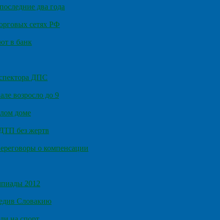
последние два года
орговых сетях РФ
ют в банк
нспектора ДПС
ле возросло до 9
илом доме
 ДТП без жертв
ереговоры о компенсации
мпиады 2012
бедив Словакию
ли на спорт