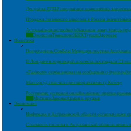
Депутаты ЛДПР предлагают пожизненно запретить 
Продажи легального алкоголя в России значительно
Астраханцам подробно объяснили, кому теперь тру
Все
Экология
Транспорт
ЖКХ
Туризм
Здоровье
Политика
Председатель СовБеза Медведев посетил Астраханс
В Лондоне в ходе акций протеста пострадали 23 п
«Газпром» отреагировал на сообщения о бунте рабо
Мосгорсуд смягчил приговор активисту Котову
Ростовчане устроили онлайн-митинг против режим
Все
Митинги
Законы
Армия и оружие
Экономика
Инфляция в Астраханской области остается ниже ср
Стоимость топлива в Астраханской области вновь п