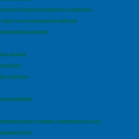
въезд в Россию иностранцам с судимостью
 упали из-за популярности самогона
днее оформить пособие
кую область
олицейских
чих в Якутии
а самоизоляции
еднероссийского уровня, несмотря на рост цен
оказывает рост