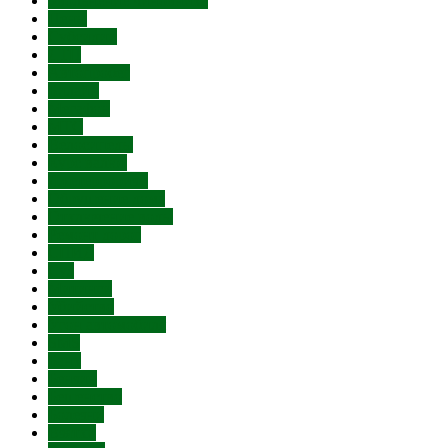
Увольнение чиновника
Цены
Субсидии
ДТП
Автопробег
Билайн
Мегафон
МТС
Велосипеды
Курс валют
Лжетерроризм
Обрушение дома
Отключение воды
Ремонт дорог
СПИД
Суд
Митинги
Убийство
Угон автомобиля
SMS
Банк
Бензин
Бешенство
Болезни
Взятки