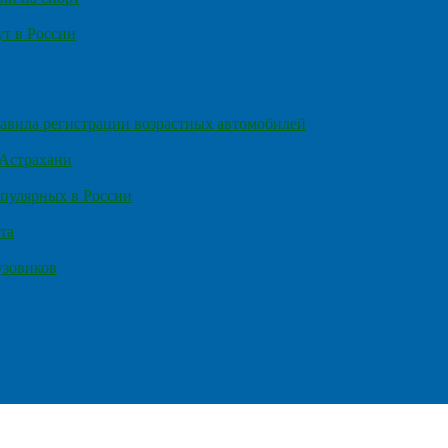
т в России
правила регистрации возрастных автомобилей
 Астрахани
пулярных в России
та
узовиков