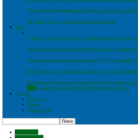
Пять матчей чемпионата Европы по футболу пройду
Без коррупции в российском киберспорте
Авто
С 2026 года в России могут ввести более строгие 
Двустороннее движение будет на улице Урицкого в
Китайские автомобили захватили ТОП-10 самых по
ЖД переезд в Астрахани закроют на ночь для ремон
Из жары в Астрахани ограничат проезд тяжёлых гр
Все
Новые автомобили
ГИБДД
Техосмотр
Дороги
Другие
Культура
Наука
Технологии
Отопление
Детские сады