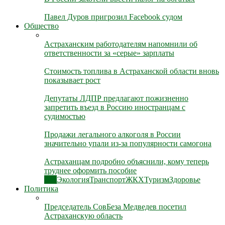
Павел Дуров пригрозил Facebook судом
Общество
Астраханским работодателям напомнили об
ответственности за «серые» зарплаты
Стоимость топлива в Астраханской области вновь
показывает рост
Депутаты ЛДПР предлагают пожизненно
запретить въезд в Россию иностранцам с
судимостью
Продажи легального алкоголя в России
значительно упали из-за популярности самогона
Астраханцам подробно объяснили, кому теперь
труднее оформить пособие
Все
Экология
Транспорт
ЖКХ
Туризм
Здоровье
Политика
Председатель СовБеза Медведев посетил
Астраханскую область