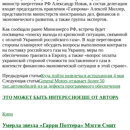
министр энергетики РФ Александр Новак, в состав делегации
входят председатель правления «Газпрома» Алексей Миллер,
представители министерств иностранных дел, финансов и
экономического развития, а также группа экспертов.
Как сообщало ранее Миниэнерго РФ, встреча будет
посвящена «поиску выхода из кризисной ситуации, связанной
с оплатой Украиной российского газа». В ходе переговоров
стороны планируют обсудить вопросы выполнения контракта
на поставку российского газа на Украину, меры по
обеспечению транзита в Европу, а также «вопрос оплаты
украинской стороной стоимости поставленного газа в
контексте финансово-экономической ситуации в этой стране».
Предыдущая статья
Куда пойти развлечься астраханцам 4 мая
Следующая статья
General Motors отзывает более 50
тыс.автомобилей из-за дефекта программного обеспечения
ЭТО МОЖЕТ БЫТЬ ИНТЕРЕСНО
ЕЩЕ ОТ АВТОРА
Кино
Умерла звезда «Гарри Поттера» Мэгги Смит