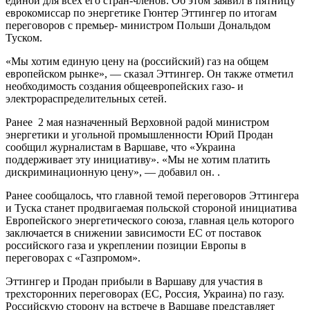
единой для всех его стран-членов. Об этом заявил в пятницу
еврокомиссар по энергетике Гюнтер Эттингер по итогам
переговоров с премьер- министром Польши Дональдом
Туском.
«Мы хотим единую цену на (российский) газ на общем
европейском рынке», — сказал Эттингер. Он также отметил
необходимость создания общеевропейских газо- и
электрораспределительных сетей.
Ранее 2 мая назначенный Верховной радой министром
энергетики и угольной промышленности Юрий Продан
сообщил журналистам в Варшаве, что «Украина
поддерживает эту инициативу». «Мы не хотим платить
дискриминационную цену», — добавил он. .
Ранее сообщалось, что главной темой переговоров Эттингера
и Туска станет продвигаемая польской стороной инициатива
Европейского энергетического союза, главная цель которого
заключается в снижении зависимости ЕС от поставок
российского газа и укреплении позиции Европы в
переговорах с «Газпромом».
Эттингер и Продан прибыли в Варшаву для участия в
трехсторонних переговорах (ЕС, Россия, Украина) по газу.
Российскую сторону на встрече в Варшаве представляет