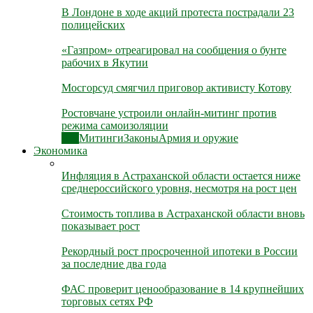
В Лондоне в ходе акций протеста пострадали 23
полицейских
«Газпром» отреагировал на сообщения о бунте
рабочих в Якутии
Мосгорсуд смягчил приговор активисту Котову
Ростовчане устроили онлайн-митинг против
режима самоизоляции
Все
Митинги
Законы
Армия и оружие
Экономика
Инфляция в Астраханской области остается ниже
среднероссийского уровня, несмотря на рост цен
Стоимость топлива в Астраханской области вновь
показывает рост
Рекордный рост просроченной ипотеки в России
за последние два года
ФАС проверит ценообразование в 14 крупнейших
торговых сетях РФ