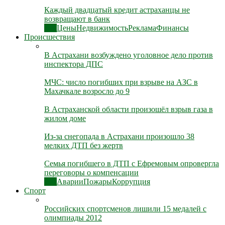
Каждый двадцатый кредит астраханцы не
возвращают в банк
Все
Цены
Недвижимость
Реклама
Финансы
Происшествия
В Астрахани возбуждено уголовное дело против
инспектора ДПС
МЧС: число погибших при взрыве на АЗС в
Махачкале возросло до 9
В Астраханской области произошёл взрыв газа в
жилом доме
Из-за снегопада в Астрахани произошло 38
мелких ДТП без жертв
Семья погибшего в ДТП с Ефремовым опровергла
переговоры о компенсации
Все
Аварии
Пожары
Коррупция
Спорт
Российских спортсменов лишили 15 медалей с
олимпиады 2012