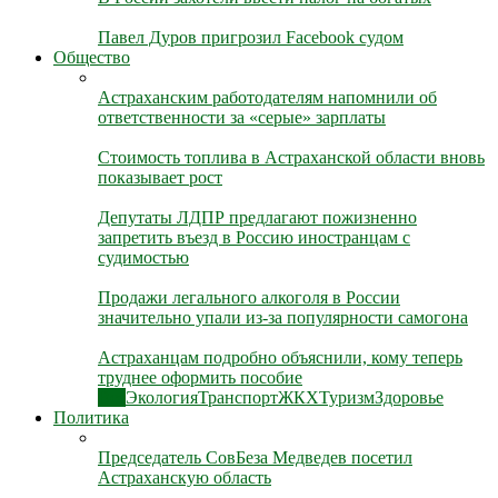
Павел Дуров пригрозил Facebook судом
Общество
Астраханским работодателям напомнили об
ответственности за «серые» зарплаты
Стоимость топлива в Астраханской области вновь
показывает рост
Депутаты ЛДПР предлагают пожизненно
запретить въезд в Россию иностранцам с
судимостью
Продажи легального алкоголя в России
значительно упали из-за популярности самогона
Астраханцам подробно объяснили, кому теперь
труднее оформить пособие
Все
Экология
Транспорт
ЖКХ
Туризм
Здоровье
Политика
Председатель СовБеза Медведев посетил
Астраханскую область