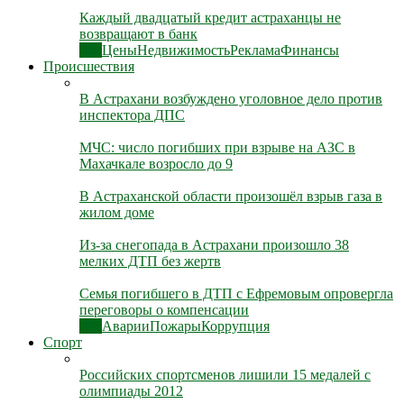
Каждый двадцатый кредит астраханцы не
возвращают в банк
Все
Цены
Недвижимость
Реклама
Финансы
Происшествия
В Астрахани возбуждено уголовное дело против
инспектора ДПС
МЧС: число погибших при взрыве на АЗС в
Махачкале возросло до 9
В Астраханской области произошёл взрыв газа в
жилом доме
Из-за снегопада в Астрахани произошло 38
мелких ДТП без жертв
Семья погибшего в ДТП с Ефремовым опровергла
переговоры о компенсации
Все
Аварии
Пожары
Коррупция
Спорт
Российских спортсменов лишили 15 медалей с
олимпиады 2012