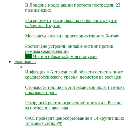
В Лондоне в ходе акций протеста пострадали 23
полицейских
«Газпром» отреагировал на сообщения о бунте
рабочих в Якутии
Мосгорсуд смягчил приговор активисту Котову
Ростовчане устроили онлайн-митинг против
режима самоизоляции
Все
Митинги
Законы
Армия и оружие
Экономика
Инфляция в Астраханской области остается ниже
среднероссийского уровня, несмотря на рост цен
Стоимость топлива в Астраханской области вновь
показывает рост
Рекордный рост просроченной ипотеки в России
за последние два года
ФАС проверит ценообразование в 14 крупнейших
торговых сетях РФ