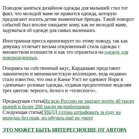
Поводом заняться дизайном одежды для малышей стал тот
факт, что молодой маме не нравится одежда, которую
предлагают носить детям знаменитые бренды. Такой поворот
событий был вполне ожидаем: кому, как не молодой маме,
задуматься об одежде для самых маленьких.
Иностранная пресса иронизирует по этому поводу, так как
девушку отличает весьма откровенный стиль одежды с
множеством излишеств и как это отразиться на
одежде для
новорожденных
.
Опираясь на собственный вкус, Кардашьян представит
лаконичную и минималистскую коллекцию, ведь недавно
стало известно, что она и Канье Уэст не одевают Нори в
«девчачьи» розовые одежды, отдавая предпочтение моделям
трех цветов: черного, белого и «телесного».
Предыдущая статья
На всю Россию не хватает почти 40 тысяч
врачей и более 200 тысяч медработников
Следующая статья
ГИБДД готова штрафовать за езду на
мопедах без прав, но обучать ещё не умеет
ЭТО МОЖЕТ БЫТЬ ИНТЕРЕСНО
ЕЩЕ ОТ АВТОРА