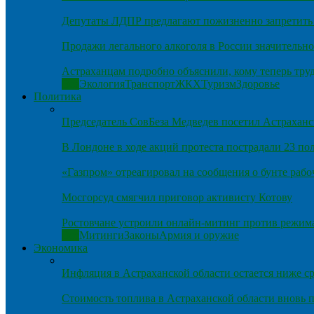
Депутаты ЛДПР предлагают пожизненно запретить 
Продажи легального алкоголя в России значительно
Астраханцам подробно объяснили, кому теперь тру
Все
Экология
Транспорт
ЖКХ
Туризм
Здоровье
Политика
Председатель СовБеза Медведев посетил Астраханс
В Лондоне в ходе акций протеста пострадали 23 п
«Газпром» отреагировал на сообщения о бунте рабо
Мосгорсуд смягчил приговор активисту Котову
Ростовчане устроили онлайн-митинг против режим
Все
Митинги
Законы
Армия и оружие
Экономика
Инфляция в Астраханской области остается ниже ср
Стоимость топлива в Астраханской области вновь п