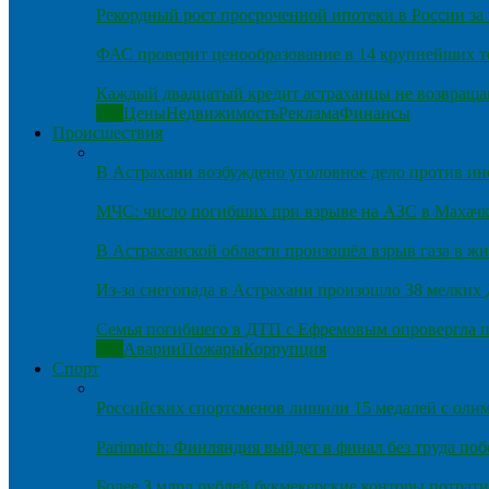
Рекордный рост просроченной ипотеки в России за 
ФАС проверит ценообразование в 14 крупнейших т
Каждый двадцатый кредит астраханцы не возвраща
Все
Цены
Недвижимость
Реклама
Финансы
Происшествия
В Астрахани возбуждено уголовное дело против и
МЧС: число погибших при взрыве на АЗС в Махачка
В Астраханской области произошёл взрыв газа в ж
Из-за снегопада в Астрахани произошло 38 мелких
Семья погибшего в ДТП с Ефремовым опровергла п
Все
Аварии
Пожары
Коррупция
Спорт
Российских спортсменов лишили 15 медалей с оли
Parimatch: Финляндия выйдет в финал без труда по
Более 3 млрд рублей букмекерские конторы потрати