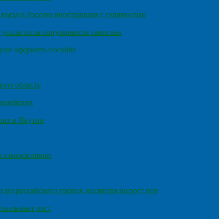
въезд в Россию иностранцам с судимостью
 упали из-за популярности самогона
днее оформить пособие
кую область
олицейских
чих в Якутии
а самоизоляции
еднероссийского уровня, несмотря на рост цен
оказывает рост