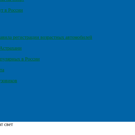
т в России
правила регистрации возрастных автомобилей
 Астрахани
пулярных в России
та
узовиков
т свет