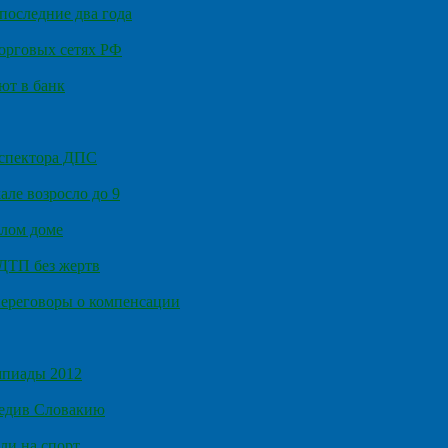
последние два года
орговых сетях РФ
ют в банк
нспектора ДПС
ле возросло до 9
илом доме
 ДТП без жертв
ереговоры о компенсации
мпиады 2012
бедив Словакию
ли на спорт