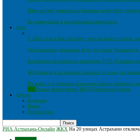
Пять матчей чемпионата Европы по футболу пройду
Без коррупции в российском киберспорте
Авто
С 2026 года в России могут ввести более строгие 
Двустороннее движение будет на улице Урицкого в
Китайские автомобили захватили ТОП-10 самых по
ЖД переезд в Астрахани закроют на ночь для ремон
Из жары в Астрахани ограничат проезд тяжёлых гр
Все
Новые автомобили
ГИБДД
Техосмотр
Дороги
Другие
Культура
Наука
Технологии
РИА Астрахань-Онлайн
ЖКХ
На 20 улицах Астрахани отключа
Общество