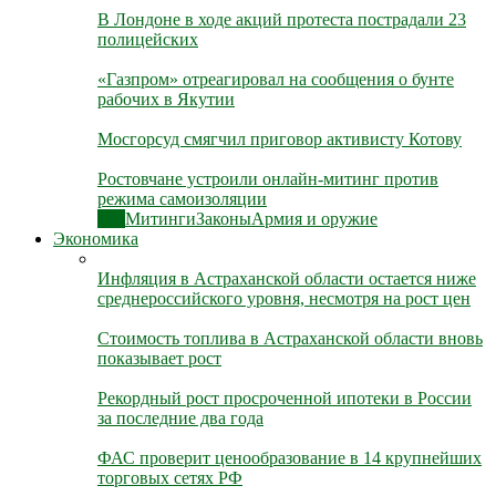
В Лондоне в ходе акций протеста пострадали 23
полицейских
«Газпром» отреагировал на сообщения о бунте
рабочих в Якутии
Мосгорсуд смягчил приговор активисту Котову
Ростовчане устроили онлайн-митинг против
режима самоизоляции
Все
Митинги
Законы
Армия и оружие
Экономика
Инфляция в Астраханской области остается ниже
среднероссийского уровня, несмотря на рост цен
Стоимость топлива в Астраханской области вновь
показывает рост
Рекордный рост просроченной ипотеки в России
за последние два года
ФАС проверит ценообразование в 14 крупнейших
торговых сетях РФ