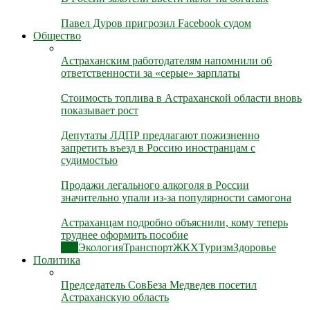
Павел Дуров пригрозил Facebook судом
Общество
Астраханским работодателям напомнили об
ответственности за «серые» зарплаты
Стоимость топлива в Астраханской области вновь
показывает рост
Депутаты ЛДПР предлагают пожизненно
запретить въезд в Россию иностранцам с
судимостью
Продажи легального алкоголя в России
значительно упали из-за популярности самогона
Астраханцам подробно объяснили, кому теперь
труднее оформить пособие
Все
Экология
Транспорт
ЖКХ
Туризм
Здоровье
Политика
Председатель СовБеза Медведев посетил
Астраханскую область