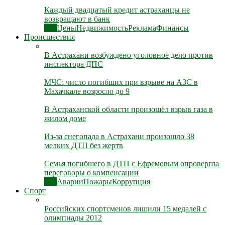
Каждый двадцатый кредит астраханцы не
возвращают в банк
Все
Цены
Недвижимость
Реклама
Финансы
Происшествия
В Астрахани возбуждено уголовное дело против
инспектора ДПС
МЧС: число погибших при взрыве на АЗС в
Махачкале возросло до 9
В Астраханской области произошёл взрыв газа в
жилом доме
Из-за снегопада в Астрахани произошло 38
мелких ДТП без жертв
Семья погибшего в ДТП с Ефремовым опровергла
переговоры о компенсации
Все
Аварии
Пожары
Коррупция
Спорт
Российских спортсменов лишили 15 медалей с
олимпиады 2012