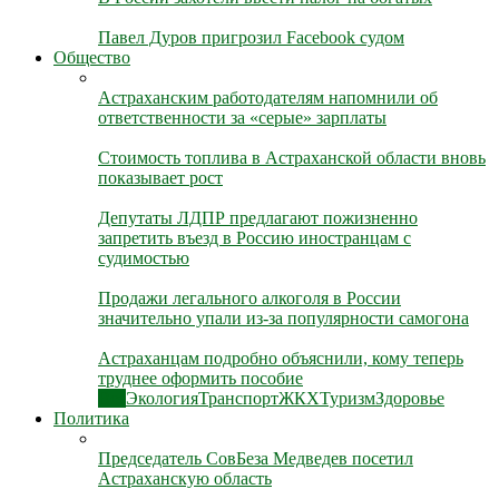
Павел Дуров пригрозил Facebook судом
Общество
Астраханским работодателям напомнили об
ответственности за «серые» зарплаты
Стоимость топлива в Астраханской области вновь
показывает рост
Депутаты ЛДПР предлагают пожизненно
запретить въезд в Россию иностранцам с
судимостью
Продажи легального алкоголя в России
значительно упали из-за популярности самогона
Астраханцам подробно объяснили, кому теперь
труднее оформить пособие
Все
Экология
Транспорт
ЖКХ
Туризм
Здоровье
Политика
Председатель СовБеза Медведев посетил
Астраханскую область