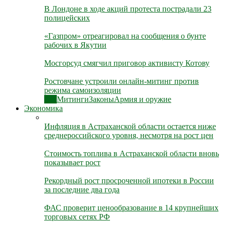
В Лондоне в ходе акций протеста пострадали 23
полицейских
«Газпром» отреагировал на сообщения о бунте
рабочих в Якутии
Мосгорсуд смягчил приговор активисту Котову
Ростовчане устроили онлайн-митинг против
режима самоизоляции
Все
Митинги
Законы
Армия и оружие
Экономика
Инфляция в Астраханской области остается ниже
среднероссийского уровня, несмотря на рост цен
Стоимость топлива в Астраханской области вновь
показывает рост
Рекордный рост просроченной ипотеки в России
за последние два года
ФАС проверит ценообразование в 14 крупнейших
торговых сетях РФ