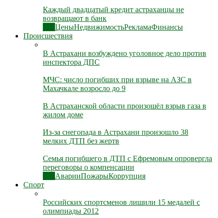
Каждый двадцатый кредит астраханцы не
возвращают в банк
Все
Цены
Недвижимость
Реклама
Финансы
Происшествия
В Астрахани возбуждено уголовное дело против
инспектора ДПС
МЧС: число погибших при взрыве на АЗС в
Махачкале возросло до 9
В Астраханской области произошёл взрыв газа в
жилом доме
Из-за снегопада в Астрахани произошло 38
мелких ДТП без жертв
Семья погибшего в ДТП с Ефремовым опровергла
переговоры о компенсации
Все
Аварии
Пожары
Коррупция
Спорт
Российских спортсменов лишили 15 медалей с
олимпиады 2012