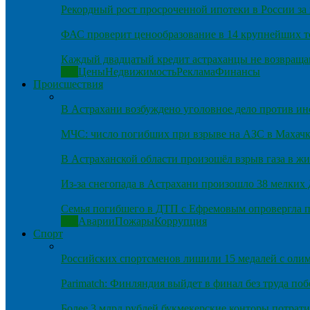
Рекордный рост просроченной ипотеки в России за 
ФАС проверит ценообразование в 14 крупнейших т
Каждый двадцатый кредит астраханцы не возвраща
Все
Цены
Недвижимость
Реклама
Финансы
Происшествия
В Астрахани возбуждено уголовное дело против и
МЧС: число погибших при взрыве на АЗС в Махачка
В Астраханской области произошёл взрыв газа в ж
Из-за снегопада в Астрахани произошло 38 мелких
Семья погибшего в ДТП с Ефремовым опровергла п
Все
Аварии
Пожары
Коррупция
Спорт
Российских спортсменов лишили 15 медалей с оли
Parimatch: Финляндия выйдет в финал без труда по
Более 3 млрд рублей букмекерские конторы потрати