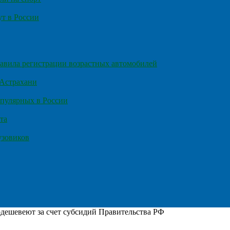
т в России
правила регистрации возрастных автомобилей
 Астрахани
пулярных в России
та
узовиков
дешевеют за счет субсидий Правительства РФ