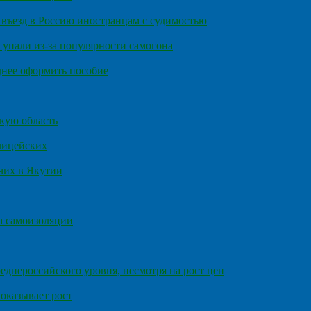
въезд в Россию иностранцам с судимостью
 упали из-за популярности самогона
днее оформить пособие
кую область
олицейских
чих в Якутии
а самоизоляции
еднероссийского уровня, несмотря на рост цен
оказывает рост