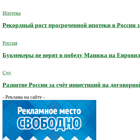
Ипотека
Рекордный рост просроченной ипотеки в России з
Россия
Букмекеры не верят в победу Манижа на Еврови
Суд
Развитие России за счёт инвестиций на договорно
- Реклама на сайте -