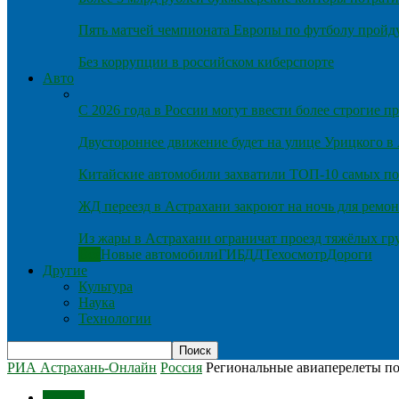
Пять матчей чемпионата Европы по футболу пройду
Без коррупции в российском киберспорте
Авто
С 2026 года в России могут ввести более строгие 
Двустороннее движение будет на улице Урицкого в
Китайские автомобили захватили ТОП-10 самых по
ЖД переезд в Астрахани закроют на ночь для ремон
Из жары в Астрахани ограничат проезд тяжёлых гр
Все
Новые автомобили
ГИБДД
Техосмотр
Дороги
Другие
Культура
Наука
Технологии
РИА Астрахань-Онлайн
Россия
Региональные авиаперелеты по
Россия