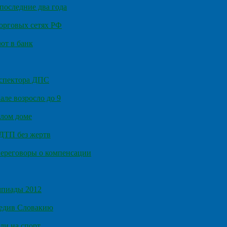
последние два года
орговых сетях РФ
ют в банк
нспектора ДПС
ле возросло до 9
илом доме
 ДТП без жертв
ереговоры о компенсации
мпиады 2012
бедив Словакию
ли на спорт