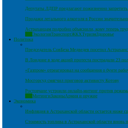
Депутаты ЛДПР предлагают пожизненно запретить 
Продажи легального алкоголя в России значительно
Астраханцам подробно объяснили, кому теперь тру
Все
Экология
Транспорт
ЖКХ
Туризм
Здоровье
Политика
Председатель СовБеза Медведев посетил Астраханс
В Лондоне в ходе акций протеста пострадали 23 п
«Газпром» отреагировал на сообщения о бунте рабо
Мосгорсуд смягчил приговор активисту Котову
Ростовчане устроили онлайн-митинг против режим
Все
Митинги
Законы
Армия и оружие
Экономика
Инфляция в Астраханской области остается ниже ср
Стоимость топлива в Астраханской области вновь п