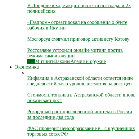
В Лондоне в ходе акций протеста пострадали 23
полицейских
«Газпром» отреагировал на сообщения о бунте
рабочих в Якутии
Мосгорсуд смягчил приговор активисту Котову
Ростовчане устроили онлайн-митинг против
режима самоизоляции
Все
Митинги
Законы
Армия и оружие
Экономика
Инфляция в Астраханской области остается ниже
среднероссийского уровня, несмотря на рост цен
Стоимость топлива в Астраханской области вновь
показывает рост
Рекордный рост просроченной ипотеки в России
за последние два года
ФАС проверит ценообразование в 14 крупнейших
торговых сетях РФ