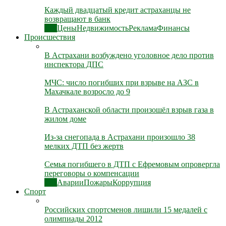
Каждый двадцатый кредит астраханцы не
возвращают в банк
Все
Цены
Недвижимость
Реклама
Финансы
Происшествия
В Астрахани возбуждено уголовное дело против
инспектора ДПС
МЧС: число погибших при взрыве на АЗС в
Махачкале возросло до 9
В Астраханской области произошёл взрыв газа в
жилом доме
Из-за снегопада в Астрахани произошло 38
мелких ДТП без жертв
Семья погибшего в ДТП с Ефремовым опровергла
переговоры о компенсации
Все
Аварии
Пожары
Коррупция
Спорт
Российских спортсменов лишили 15 медалей с
олимпиады 2012