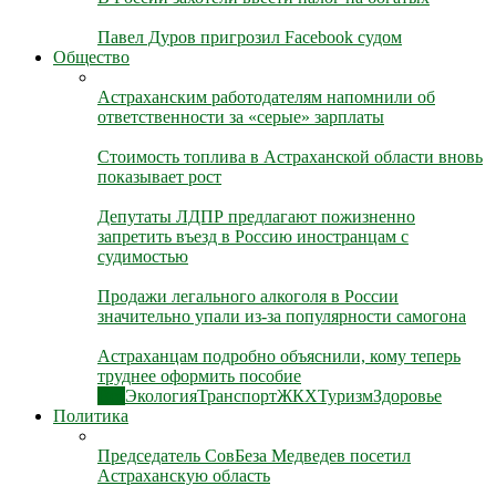
Павел Дуров пригрозил Facebook судом
Общество
Астраханским работодателям напомнили об
ответственности за «серые» зарплаты
Стоимость топлива в Астраханской области вновь
показывает рост
Депутаты ЛДПР предлагают пожизненно
запретить въезд в Россию иностранцам с
судимостью
Продажи легального алкоголя в России
значительно упали из-за популярности самогона
Астраханцам подробно объяснили, кому теперь
труднее оформить пособие
Все
Экология
Транспорт
ЖКХ
Туризм
Здоровье
Политика
Председатель СовБеза Медведев посетил
Астраханскую область