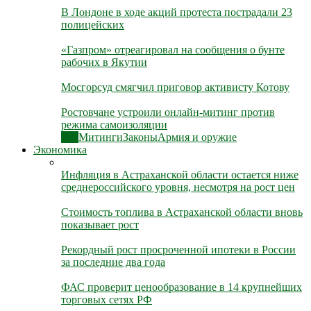
В Лондоне в ходе акций протеста пострадали 23
полицейских
«Газпром» отреагировал на сообщения о бунте
рабочих в Якутии
Мосгорсуд смягчил приговор активисту Котову
Ростовчане устроили онлайн-митинг против
режима самоизоляции
Все
Митинги
Законы
Армия и оружие
Экономика
Инфляция в Астраханской области остается ниже
среднероссийского уровня, несмотря на рост цен
Стоимость топлива в Астраханской области вновь
показывает рост
Рекордный рост просроченной ипотеки в России
за последние два года
ФАС проверит ценообразование в 14 крупнейших
торговых сетях РФ