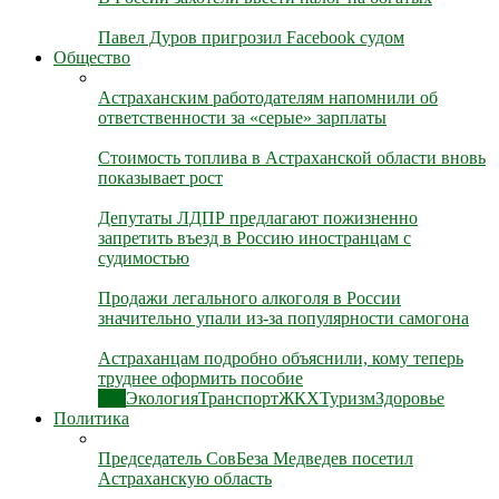
Павел Дуров пригрозил Facebook судом
Общество
Астраханским работодателям напомнили об
ответственности за «серые» зарплаты
Стоимость топлива в Астраханской области вновь
показывает рост
Депутаты ЛДПР предлагают пожизненно
запретить въезд в Россию иностранцам с
судимостью
Продажи легального алкоголя в России
значительно упали из-за популярности самогона
Астраханцам подробно объяснили, кому теперь
труднее оформить пособие
Все
Экология
Транспорт
ЖКХ
Туризм
Здоровье
Политика
Председатель СовБеза Медведев посетил
Астраханскую область