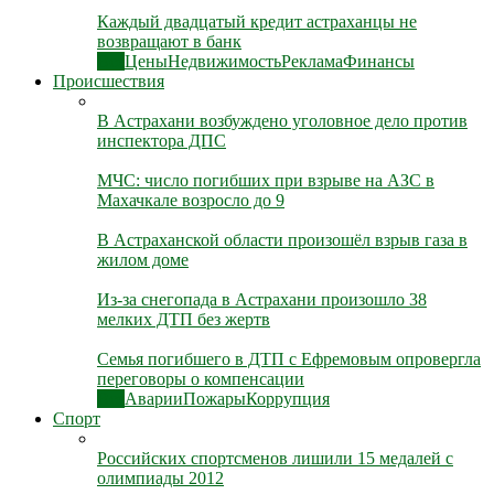
Каждый двадцатый кредит астраханцы не
возвращают в банк
Все
Цены
Недвижимость
Реклама
Финансы
Происшествия
В Астрахани возбуждено уголовное дело против
инспектора ДПС
МЧС: число погибших при взрыве на АЗС в
Махачкале возросло до 9
В Астраханской области произошёл взрыв газа в
жилом доме
Из-за снегопада в Астрахани произошло 38
мелких ДТП без жертв
Семья погибшего в ДТП с Ефремовым опровергла
переговоры о компенсации
Все
Аварии
Пожары
Коррупция
Спорт
Российских спортсменов лишили 15 медалей с
олимпиады 2012