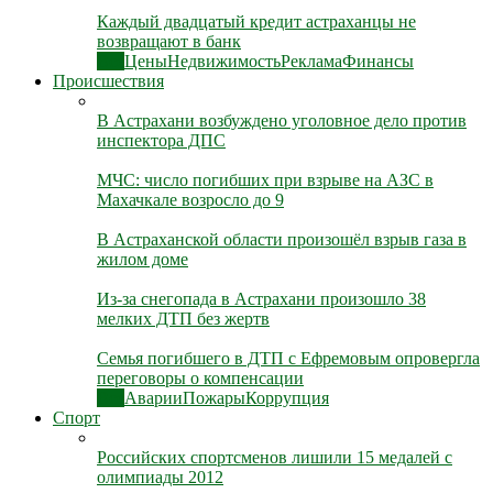
Каждый двадцатый кредит астраханцы не
возвращают в банк
Все
Цены
Недвижимость
Реклама
Финансы
Происшествия
В Астрахани возбуждено уголовное дело против
инспектора ДПС
МЧС: число погибших при взрыве на АЗС в
Махачкале возросло до 9
В Астраханской области произошёл взрыв газа в
жилом доме
Из-за снегопада в Астрахани произошло 38
мелких ДТП без жертв
Семья погибшего в ДТП с Ефремовым опровергла
переговоры о компенсации
Все
Аварии
Пожары
Коррупция
Спорт
Российских спортсменов лишили 15 медалей с
олимпиады 2012