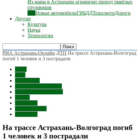
Из жары в Астрахани ограничат проезд тяжёлых
грузовиков
Все
Новые автомобили
ГИБДД
Техосмотр
Дороги
Другие
Культура
Наука
Технологии
РИА Астрахань-Онлайн
ДТП
На трассе Астрахань-Волгоград
погиб 1 человек и 3 пострадали
Темы
ДТП
г. Харабали
Астраханская область
Харабалинский район
Россия
Волгоград
Происшествия
Астрахань
На трассе Астрахань-Волгоград погиб
1 человек и 3 пострадали