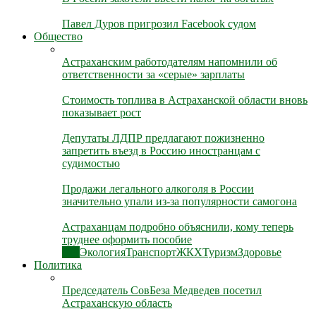
Павел Дуров пригрозил Facebook судом
Общество
Астраханским работодателям напомнили об
ответственности за «серые» зарплаты
Стоимость топлива в Астраханской области вновь
показывает рост
Депутаты ЛДПР предлагают пожизненно
запретить въезд в Россию иностранцам с
судимостью
Продажи легального алкоголя в России
значительно упали из-за популярности самогона
Астраханцам подробно объяснили, кому теперь
труднее оформить пособие
Все
Экология
Транспорт
ЖКХ
Туризм
Здоровье
Политика
Председатель СовБеза Медведев посетил
Астраханскую область