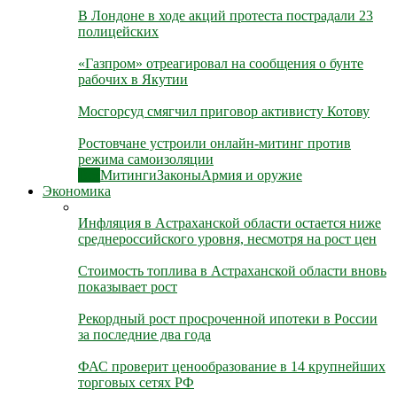
В Лондоне в ходе акций протеста пострадали 23
полицейских
«Газпром» отреагировал на сообщения о бунте
рабочих в Якутии
Мосгорсуд смягчил приговор активисту Котову
Ростовчане устроили онлайн-митинг против
режима самоизоляции
Все
Митинги
Законы
Армия и оружие
Экономика
Инфляция в Астраханской области остается ниже
среднероссийского уровня, несмотря на рост цен
Стоимость топлива в Астраханской области вновь
показывает рост
Рекордный рост просроченной ипотеки в России
за последние два года
ФАС проверит ценообразование в 14 крупнейших
торговых сетях РФ