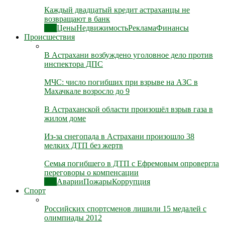
Каждый двадцатый кредит астраханцы не
возвращают в банк
Все
Цены
Недвижимость
Реклама
Финансы
Происшествия
В Астрахани возбуждено уголовное дело против
инспектора ДПС
МЧС: число погибших при взрыве на АЗС в
Махачкале возросло до 9
В Астраханской области произошёл взрыв газа в
жилом доме
Из-за снегопада в Астрахани произошло 38
мелких ДТП без жертв
Семья погибшего в ДТП с Ефремовым опровергла
переговоры о компенсации
Все
Аварии
Пожары
Коррупция
Спорт
Российских спортсменов лишили 15 медалей с
олимпиады 2012