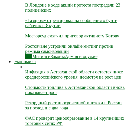
В Лондоне в ходе акций протеста пострадали 23
полицейских
«Газпром» отреагировал на сообщения о бунте
рабочих в Якутии
Мосгорсуд смягчил приговор активисту Котову
Ростовчане устроили онлайн-митинг против
режима самоизоляции
Все
Митинги
Законы
Армия и оружие
Экономика
Инфляция в Астраханской области остается ниже
среднероссийского уровня, несмотря на рост цен
Стоимость топлива в Астраханской области вновь
показывает рост
Рекордный рост просроченной ипотеки в России
за последние два года
ФАС проверит ценообразование в 14 крупнейших
торговых сетях РФ