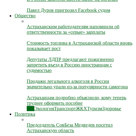
Павел Дуров пригрозил Facebook судом
Общество
Астраханским работодателям напомнили об
ответственности за «серые» зарплаты
Стоимость топлива в Астраханской области вновь
показывает рост
Депутаты ЛДПР предлагают пожизненно
запретить въезд в Россию иностранцам с
судимостью
Продажи легального алкоголя в России
значительно упали из-за популярности самогона
Астраханцам подробно объяснили, кому теперь
труднее оформить пособие
Все
Экология
Транспорт
ЖКХ
Туризм
Здоровье
Политика
Председатель СовБеза Медведев посетил
Астраханскую область