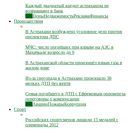
Каждый двадцатый кредит астраханцы не
возвращают в банк
Все
Цены
Недвижимость
Реклама
Финансы
Происшествия
В Астрахани возбуждено уголовное дело против
инспектора ДПС
МЧС: число погибших при взрыве на АЗС в
Махачкале возросло до 9
В Астраханской области произошёл взрыв газа в
жилом доме
Из-за снегопада в Астрахани произошло 38
мелких ДТП без жертв
Семья погибшего в ДТП с Ефремовым опровергла
переговоры о компенсации
Все
Аварии
Пожары
Коррупция
Спорт
Российских спортсменов лишили 15 медалей с
олимпиады 2012