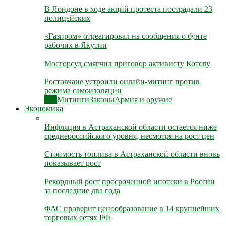
В Лондоне в ходе акций протеста пострадали 23
полицейских
«Газпром» отреагировал на сообщения о бунте
рабочих в Якутии
Мосгорсуд смягчил приговор активисту Котову
Ростовчане устроили онлайн-митинг против
режима самоизоляции
Все
Митинги
Законы
Армия и оружие
Экономика
Инфляция в Астраханской области остается ниже
среднероссийского уровня, несмотря на рост цен
Стоимость топлива в Астраханской области вновь
показывает рост
Рекордный рост просроченной ипотеки в России
за последние два года
ФАС проверит ценообразование в 14 крупнейших
торговых сетях РФ