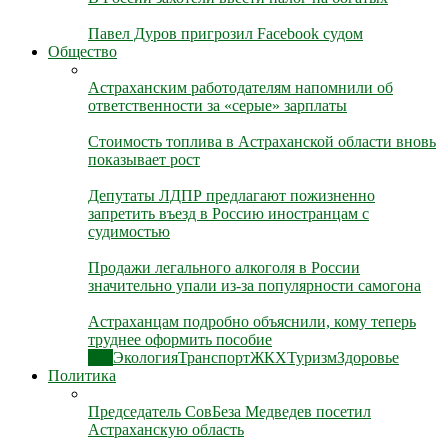
Павел Дуров пригрозил Facebook судом
Общество
Астраханским работодателям напомнили об
ответственности за «серые» зарплаты
Стоимость топлива в Астраханской области вновь
показывает рост
Депутаты ЛДПР предлагают пожизненно
запретить въезд в Россию иностранцам с
судимостью
Продажи легального алкоголя в России
значительно упали из-за популярности самогона
Астраханцам подробно объяснили, кому теперь
труднее оформить пособие
Все
Экология
Транспорт
ЖКХ
Туризм
Здоровье
Политика
Председатель СовБеза Медведев посетил
Астраханскую область