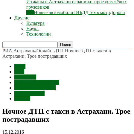
Из жары в Астрахани ограничат проезд тяжёлых
грузовиков
Все
Новые автомобили
ГИБДД
Техосмотр
Дороги
Другие
Культура
Наука
Технологии
РИА Астрахань-Онлайн
ДТП
Ночное ДТП с такси в
Астрахани. Трое пострадавших
Темы
ДТП
г. Камызяк
Астраханская область
Камызякский район
Происшествия
Аварии
Ночное ДТП с такси в Астрахани. Трое
пострадавших
15.12.2016