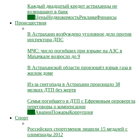
Каждый двадцатый кредит астраханцы не
возвращают в банк
Все
Цены
Недвижимость
Реклама
Финансы
Происшествия
В Астрахани возбуждено уголовное дело против
инспектора ДПС
МЧС: число погибших при взрыве на АЗС в
Махачкале возросло до 9
В Астраханской области произошёл взрыв газа в
жилом доме
Из-за снегопада в Астрахани произошло 38
мелких ДТП без жертв
Семья погибшего в ДТП с Ефремовым опровергла
переговоры о компенсации
Все
Аварии
Пожары
Коррупция
Спорт
Российских спортсменов лишили 15 медалей с
олимпиады 2012