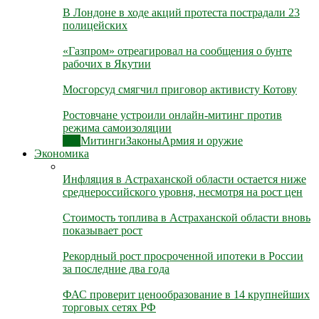
В Лондоне в ходе акций протеста пострадали 23
полицейских
«Газпром» отреагировал на сообщения о бунте
рабочих в Якутии
Мосгорсуд смягчил приговор активисту Котову
Ростовчане устроили онлайн-митинг против
режима самоизоляции
Все
Митинги
Законы
Армия и оружие
Экономика
Инфляция в Астраханской области остается ниже
среднероссийского уровня, несмотря на рост цен
Стоимость топлива в Астраханской области вновь
показывает рост
Рекордный рост просроченной ипотеки в России
за последние два года
ФАС проверит ценообразование в 14 крупнейших
торговых сетях РФ