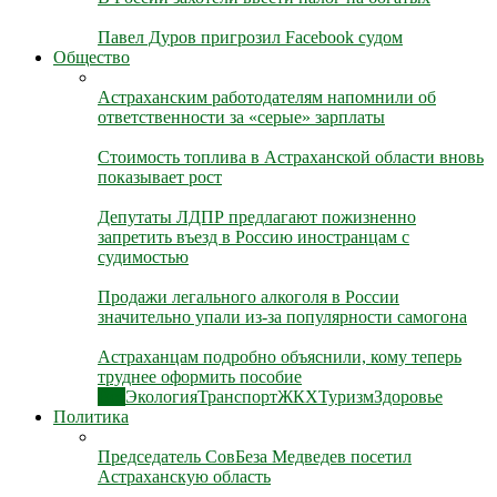
Павел Дуров пригрозил Facebook судом
Общество
Астраханским работодателям напомнили об
ответственности за «серые» зарплаты
Стоимость топлива в Астраханской области вновь
показывает рост
Депутаты ЛДПР предлагают пожизненно
запретить въезд в Россию иностранцам с
судимостью
Продажи легального алкоголя в России
значительно упали из-за популярности самогона
Астраханцам подробно объяснили, кому теперь
труднее оформить пособие
Все
Экология
Транспорт
ЖКХ
Туризм
Здоровье
Политика
Председатель СовБеза Медведев посетил
Астраханскую область