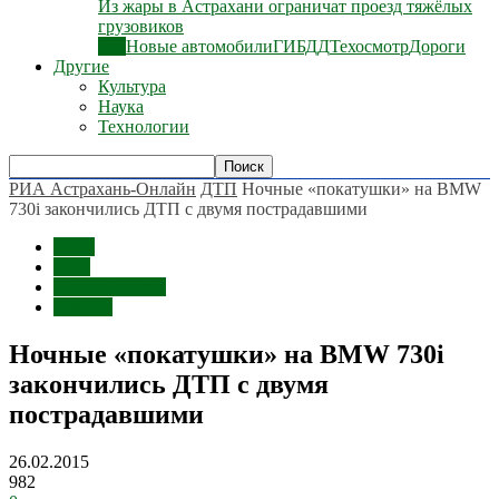
Из жары в Астрахани ограничат проезд тяжёлых
грузовиков
Все
Новые автомобили
ГИБДД
Техосмотр
Дороги
Другие
Культура
Наука
Технологии
РИА Астрахань-Онлайн
ДТП
Ночные «покатушки» на BMW
730i закончились ДТП с двумя пострадавшими
Темы
ДТП
Происшествия
Аварии
Ночные «покатушки» на BMW 730i
закончились ДТП с двумя
пострадавшими
26.02.2015
982