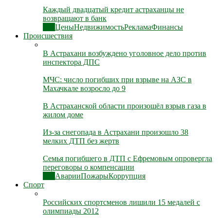
Каждый двадцатый кредит астраханцы не
возвращают в банк
Все
Цены
Недвижимость
Реклама
Финансы
Происшествия
В Астрахани возбуждено уголовное дело против
инспектора ДПС
МЧС: число погибших при взрыве на АЗС в
Махачкале возросло до 9
В Астраханской области произошёл взрыв газа в
жилом доме
Из-за снегопада в Астрахани произошло 38
мелких ДТП без жертв
Семья погибшего в ДТП с Ефремовым опровергла
переговоры о компенсации
Все
Аварии
Пожары
Коррупция
Спорт
Российских спортсменов лишили 15 медалей с
олимпиады 2012