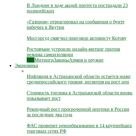
В Лондоне в ходе акций протеста пострадали 23
полицейских
«Газпром» отреагировал на сообщения о бунте
рабочих в Якутии
Мосгорсуд смягчил приговор активисту Котову
Ростовчане устроили онлайн-митинг против
режима самоизоляции
Все
Митинги
Законы
Армия и оружие
Экономика
Инфляция в Астраханской области остается ниже
среднероссийского уровня, несмотря на рост цен
Стоимость топлива в Астраханской области вновь
показывает рост
Рекордный рост просроченной ипотеки в России
за последние два года
ФАС проверит ценообразование в 14 крупнейших
торговых сетях РФ