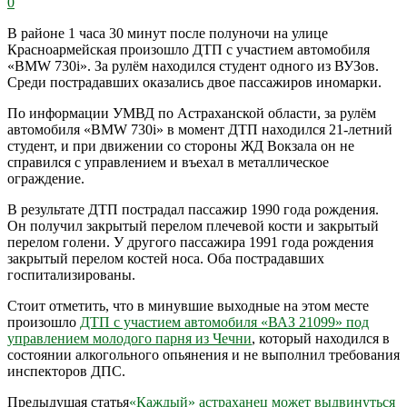
0
В районе 1 часа 30 минут после полуночи на улице
Красноармейская произошло ДТП с участием автомобиля
«BMW 730i». За рулём находился студент одного из ВУЗов.
Среди пострадавших оказались двое пассажиров иномарки.
По информации УМВД по Астраханской области, за рулём
автомобиля «BMW 730i» в момент ДТП находился 21-летний
студент, и при движении со стороны ЖД Вокзала он не
справился с управлением и въехал в металлическое
ограждение.
В результате ДТП пострадал пассажир 1990 года рождения.
Он получил закрытый перелом плечевой кости и закрытый
перелом голени. У другого пассажира 1991 года рождения
закрытый перелом костей носа. Оба пострадавших
госпитализированы.
Стоит отметить, что в минувшие выходные на этом месте
произошло
ДТП с участием автомобиля «ВАЗ 21099» под
управлением молодого парня из Чечни
, который находился в
состоянии алкогольного опьянения и не выполнил требования
инспекторов ДПС.
Предыдущая статья
«Каждый» астраханец может выдвинуться