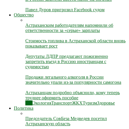
Павел Дуров пригрозил Facebook судом
Общество
Астраханским работодателям напомнили об
ответственности за «серые» зарплаты
Стоимость топлива в Астраханской области вновь
показывает рост
Депутаты ЛДПР предлагают пожизненно
запретить въезд в Россию иностранцам с
судимостью
Продажи легального алкоголя в России
значительно упали из-за популярности самогона
Астраханцам подробно объяснили, кому теперь
труднее оформить пособие
Все
Экология
Транспорт
ЖКХ
Туризм
Здоровье
Политика
Председатель СовБеза Медведев посетил
Астраханскую область