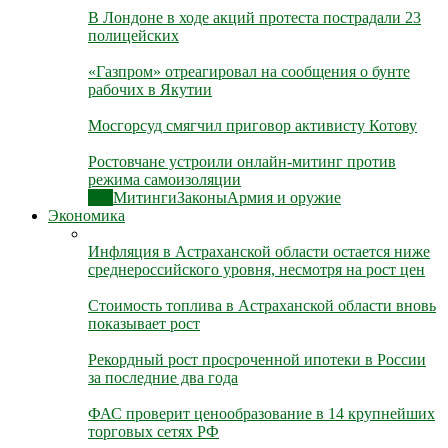
В Лондоне в ходе акций протеста пострадали 23
полицейских
«Газпром» отреагировал на сообщения о бунте
рабочих в Якутии
Мосгорсуд смягчил приговор активисту Котову
Ростовчане устроили онлайн-митинг против
режима самоизоляции
Все
Митинги
Законы
Армия и оружие
Экономика
Инфляция в Астраханской области остается ниже
среднероссийского уровня, несмотря на рост цен
Стоимость топлива в Астраханской области вновь
показывает рост
Рекордный рост просроченной ипотеки в России
за последние два года
ФАС проверит ценообразование в 14 крупнейших
торговых сетях РФ