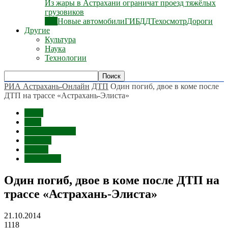
Из жары в Астрахани ограничат проезд тяжёлых
грузовиков
Все
Новые автомобили
ГИБДД
Техосмотр
Дороги
Другие
Культура
Наука
Технологии
РИА Астрахань-Онлайн
ДТП
Один погиб, двое в коме после
ДТП на трассе «Астрахань-Элиста»
Темы
ДТП
Происшествия
Аварии
Россия
Астрахань
Один погиб, двое в коме после ДТП на
трассе «Астрахань-Элиста»
21.10.2014
1118