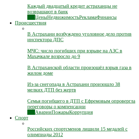
Каждый двадцатый кредит астраханцы не
возвращают в банк
Все
Цены
Недвижимость
Реклама
Финансы
Происшествия
В Астрахани возбуждено уголовное дело против
инспектора ДПС
МЧС: число погибших при взрыве на АЗС в
Махачкале возросло до 9
В Астраханской области произошёл взрыв газа в
жилом доме
Из-за снегопада в Астрахани произошло 38
мелких ДТП без жертв
Семья погибшего в ДТП с Ефремовым опровергла
переговоры о компенсации
Все
Аварии
Пожары
Коррупция
Спорт
Российских спортсменов лишили 15 медалей с
олимпиады 2012