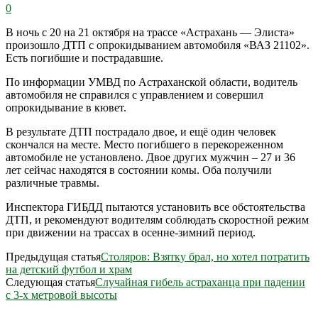
0
В ночь с 20 на 21 октября на трассе «Астрахань — Элиста»
произошло ДТП с опрокидыванием автомобиля «ВАЗ 21102».
Есть погибшие и пострадавшие.
По информации УМВД по Астраханской области, водитель
автомобиля не справился с управлением и совершил
опрокидывание в кювет.
В результате ДТП пострадало двое, и ещё один человек
скончался на месте. Место погибшего в перекореженном
автомобиле не установлено. Двое других мужчин – 27 и 36
лет сейчас находятся в состоянии комы. Оба получили
различные травмы.
Инспектора ГИБДД пытаются установить все обстоятельства
ДТП, и рекомендуют водителям соблюдать скоростной режим
при движении на трассах в осенне-зимний период.
Предыдущая статья
Столяров: Взятку брал, но хотел потратить
на детский футбол и храм
Следующая статья
Случайная гибель астраханца при падении
с 3-х метровой высоты