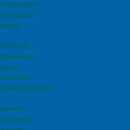
последние два года
орговых сетях РФ
ют в банк
нспектора ДПС
ле возросло до 9
илом доме
 ДТП без жертв
ереговоры о компенсации
мпиады 2012
бедив Словакию
ли на спорт