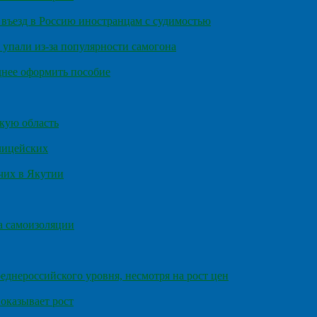
въезд в Россию иностранцам с судимостью
 упали из-за популярности самогона
днее оформить пособие
кую область
олицейских
чих в Якутии
а самоизоляции
еднероссийского уровня, несмотря на рост цен
оказывает рост