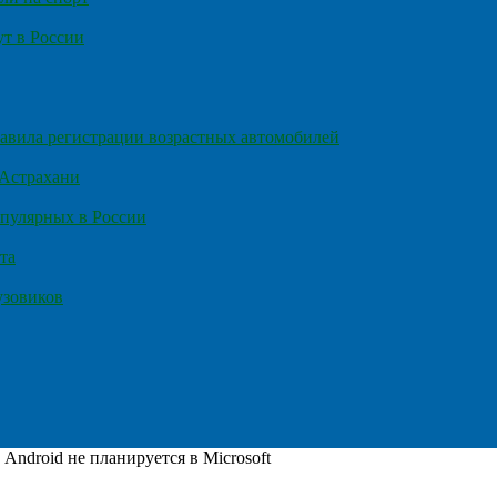
т в России
правила регистрации возрастных автомобилей
 Астрахани
пулярных в России
та
узовиков
 Android не планируется в Microsoft