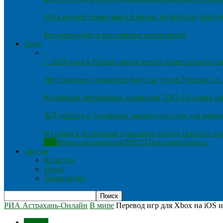
Пять матчей чемпионата Европы по футболу пройду
Без коррупции в российском киберспорте
Авто
С 2026 года в России могут ввести более строгие 
Двустороннее движение будет на улице Урицкого в
Китайские автомобили захватили ТОП-10 самых по
ЖД переезд в Астрахани закроют на ночь для ремон
Из жары в Астрахани ограничат проезд тяжёлых гр
Все
Новые автомобили
ГИБДД
Техосмотр
Дороги
Другие
Культура
Наука
Технологии
РИА Астрахань-Онлайн
В мире
Перевод игр для Xbox на iOS и
В мире