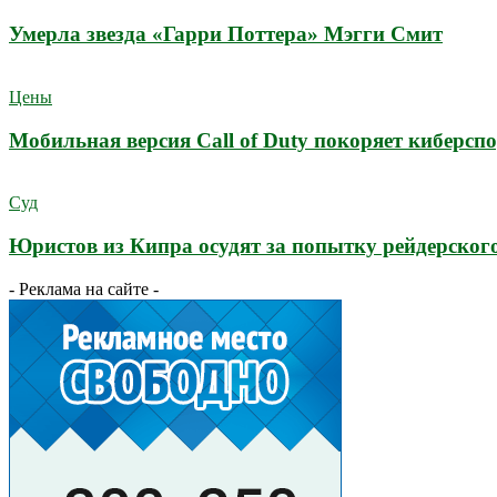
Умерла звезда «Гарри Поттера» Мэгги Смит
Цены
Мобильная версия Call of Duty покоряет киберсп
Суд
Юристов из Кипра осудят за попытку рейдерского
- Реклама на сайте -