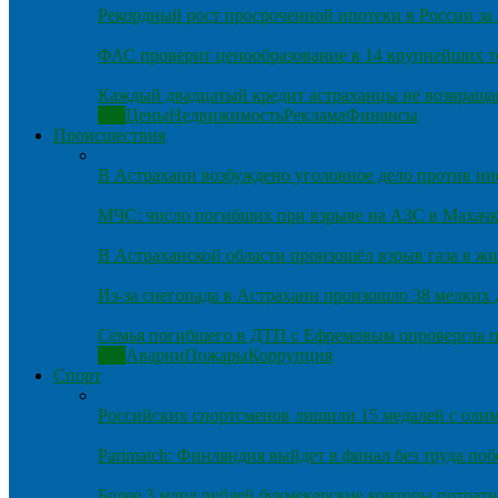
Рекордный рост просроченной ипотеки в России за 
ФАС проверит ценообразование в 14 крупнейших т
Каждый двадцатый кредит астраханцы не возвраща
Все
Цены
Недвижимость
Реклама
Финансы
Происшествия
В Астрахани возбуждено уголовное дело против и
МЧС: число погибших при взрыве на АЗС в Махачка
В Астраханской области произошёл взрыв газа в ж
Из-за снегопада в Астрахани произошло 38 мелких
Семья погибшего в ДТП с Ефремовым опровергла п
Все
Аварии
Пожары
Коррупция
Спорт
Российских спортсменов лишили 15 медалей с оли
Parimatch: Финляндия выйдет в финал без труда по
Более 3 млрд рублей букмекерские конторы потрати