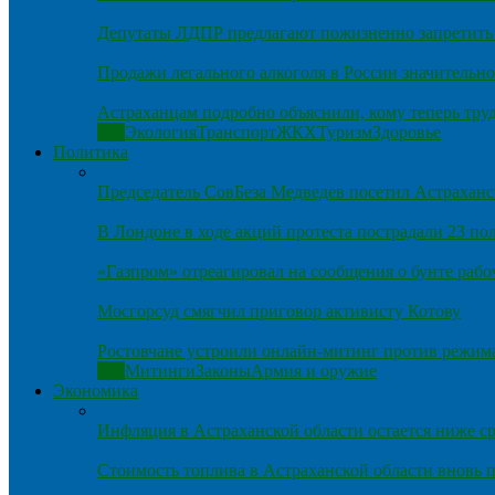
Депутаты ЛДПР предлагают пожизненно запретить 
Продажи легального алкоголя в России значительно
Астраханцам подробно объяснили, кому теперь тру
Все
Экология
Транспорт
ЖКХ
Туризм
Здоровье
Политика
Председатель СовБеза Медведев посетил Астраханс
В Лондоне в ходе акций протеста пострадали 23 п
«Газпром» отреагировал на сообщения о бунте рабо
Мосгорсуд смягчил приговор активисту Котову
Ростовчане устроили онлайн-митинг против режим
Все
Митинги
Законы
Армия и оружие
Экономика
Инфляция в Астраханской области остается ниже ср
Стоимость топлива в Астраханской области вновь п