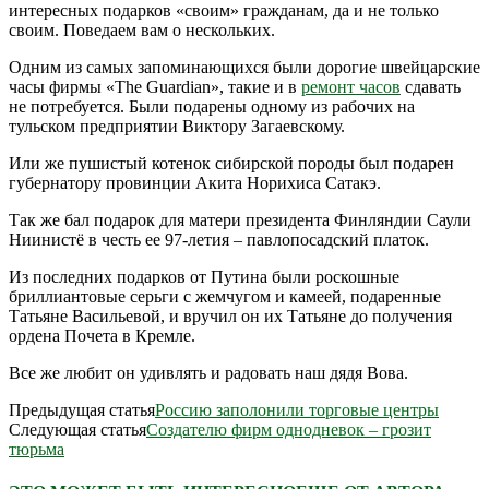
интересных подарков «своим» гражданам, да и не только
своим. Поведаем вам о нескольких.
Одним из самых запоминающихся были дорогие швейцарские
часы фирмы «The Guardian», такие и в
ремонт часов
сдавать
не потребуется. Были подарены одному из рабочих на
тульском предприятии Виктору Загаевскому.
Или же пушистый котенок сибирской породы был подарен
губернатору провинции Акита Норихиса Сатакэ.
Так же бал подарок для матери президента Финляндии Саули
Ниинистё в честь ее 97-летия – павлопосадский платок.
Из последних подарков от Путина были роскошные
бриллиантовые серьги с жемчугом и камеей, подаренные
Татьяне Васильевой, и вручил он их Татьяне до получения
ордена Почета в Кремле.
Все же любит он удивлять и радовать наш дядя Вова.
Предыдущая статья
Россию заполонили торговые центры
Следующая статья
Создателю фирм однодневок – грозит
тюрьма