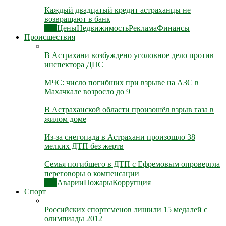
Каждый двадцатый кредит астраханцы не
возвращают в банк
Все
Цены
Недвижимость
Реклама
Финансы
Происшествия
В Астрахани возбуждено уголовное дело против
инспектора ДПС
МЧС: число погибших при взрыве на АЗС в
Махачкале возросло до 9
В Астраханской области произошёл взрыв газа в
жилом доме
Из-за снегопада в Астрахани произошло 38
мелких ДТП без жертв
Семья погибшего в ДТП с Ефремовым опровергла
переговоры о компенсации
Все
Аварии
Пожары
Коррупция
Спорт
Российских спортсменов лишили 15 медалей с
олимпиады 2012