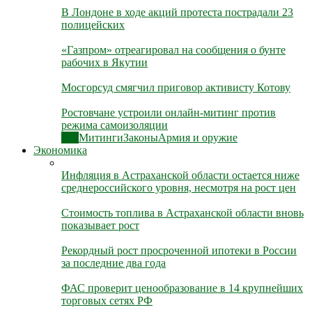
В Лондоне в ходе акций протеста пострадали 23
полицейских
«Газпром» отреагировал на сообщения о бунте
рабочих в Якутии
Мосгорсуд смягчил приговор активисту Котову
Ростовчане устроили онлайн-митинг против
режима самоизоляции
Все
Митинги
Законы
Армия и оружие
Экономика
Инфляция в Астраханской области остается ниже
среднероссийского уровня, несмотря на рост цен
Стоимость топлива в Астраханской области вновь
показывает рост
Рекордный рост просроченной ипотеки в России
за последние два года
ФАС проверит ценообразование в 14 крупнейших
торговых сетях РФ