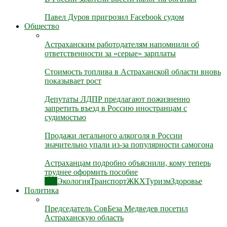
Павел Дуров пригрозил Facebook судом
Общество
Астраханским работодателям напомнили об
ответственности за «серые» зарплаты
Стоимость топлива в Астраханской области вновь
показывает рост
Депутаты ЛДПР предлагают пожизненно
запретить въезд в Россию иностранцам с
судимостью
Продажи легального алкоголя в России
значительно упали из-за популярности самогона
Астраханцам подробно объяснили, кому теперь
труднее оформить пособие
Все
Экология
Транспорт
ЖКХ
Туризм
Здоровье
Политика
Председатель СовБеза Медведев посетил
Астраханскую область