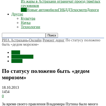
Из жары в Астрахани ограничат проезд тяжёлых
грузовиков
Все
Новые автомобили
ГИБДД
Техосмотр
Дороги
Другие
Культура
Наука
Технологии
РИА Астрахань-Онлайн
Ремонт дорог
По статусу положено
быть «дедом морозом»
Темы
Ремонт дорог
Россия
По статусу положено быть «дедом
морозом»
18.10.2013
1454
0
За время своего правления Владимира Путина было много