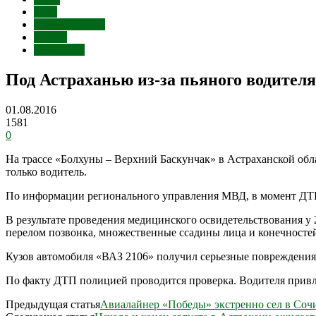
ДТП
Происшествия
Россия
Астрахань
Под Астраханью из-за пьяного водител
01.08.2016
1581
0
На трассе «Болхуны – Верхний Баскунчак» в Астраханской об
только водитель.
По информации регионального управления МВД, в момент ДТП в
В результате проведения медицинского освидетельствования у
перелом позвонка, множественные ссадины лица и конечносте
Кузов автомобиля «ВАЗ 2106» получил серьезные повреждения,
По факту ДТП полицией проводится проверка. Водителя привле
Предыдущая статья
Авиалайнер «Победы» экстренно сел в Сочи