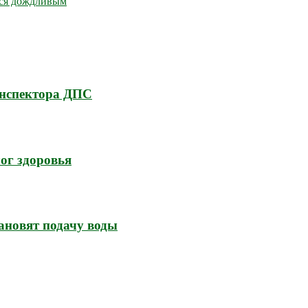
тся дождливым
инспектора ДПС
ог здоровья
ановят подачу воды