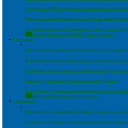
Депутаты ЛДПР предлагают пожизненно запретить 
Продажи легального алкоголя в России значительно
Астраханцам подробно объяснили, кому теперь тру
Все
Экология
Транспорт
ЖКХ
Туризм
Здоровье
Политика
Председатель СовБеза Медведев посетил Астраханс
В Лондоне в ходе акций протеста пострадали 23 п
«Газпром» отреагировал на сообщения о бунте рабо
Мосгорсуд смягчил приговор активисту Котову
Ростовчане устроили онлайн-митинг против режим
Все
Митинги
Законы
Армия и оружие
Экономика
Инфляция в Астраханской области остается ниже ср
Стоимость топлива в Астраханской области вновь п