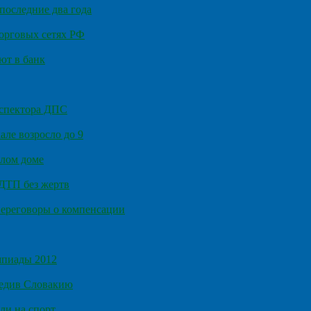
последние два года
орговых сетях РФ
ют в банк
нспектора ДПС
ле возросло до 9
илом доме
 ДТП без жертв
ереговоры о компенсации
мпиады 2012
бедив Словакию
ли на спорт