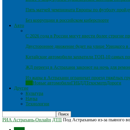
Пять матчей чемпионата Европы по футболу пройду
Без коррупции в российском киберспорте
Авто
С 2026 года в России могут ввести более строгие 
Двустороннее движение будет на улице Урицкого в
Китайские автомобили захватили ТОП-10 самых по
ЖД переезд в Астрахани закроют на ночь для ремон
Из жары в Астрахани ограничат проезд тяжёлых гр
Все
Новые автомобили
ГИБДД
Техосмотр
Дороги
Другие
Культура
Наука
Технологии
РИА Астрахань-Онлайн
ДТП
Под Астраханью из-за пьяного в
Темы