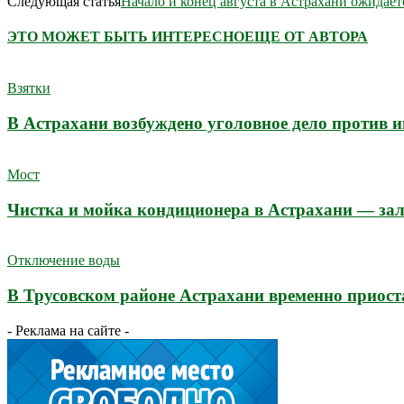
Следующая статья
Начало и конец августа в Астрахани ожидае
ЭТО МОЖЕТ БЫТЬ ИНТЕРЕСНО
ЕЩЕ ОТ АВТОРА
Взятки
В Астрахани возбуждено уголовное дело против 
Мост
Чистка и мойка кондиционера в Астрахани — зал
Отключение воды
В Трусовском районе Астрахани временно приост
- Реклама на сайте -