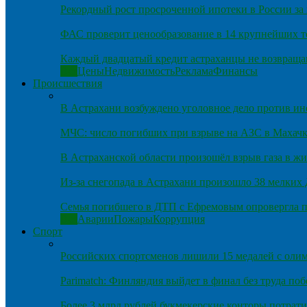
Рекордный рост просроченной ипотеки в России за 
ФАС проверит ценообразование в 14 крупнейших т
Каждый двадцатый кредит астраханцы не возвраща
Все
Цены
Недвижимость
Реклама
Финансы
Происшествия
В Астрахани возбуждено уголовное дело против и
МЧС: число погибших при взрыве на АЗС в Махачка
В Астраханской области произошёл взрыв газа в ж
Из-за снегопада в Астрахани произошло 38 мелких
Семья погибшего в ДТП с Ефремовым опровергла п
Все
Аварии
Пожары
Коррупция
Спорт
Российских спортсменов лишили 15 медалей с оли
Parimatch: Финляндия выйдет в финал без труда по
Более 3 млрд рублей букмекерские конторы потрати