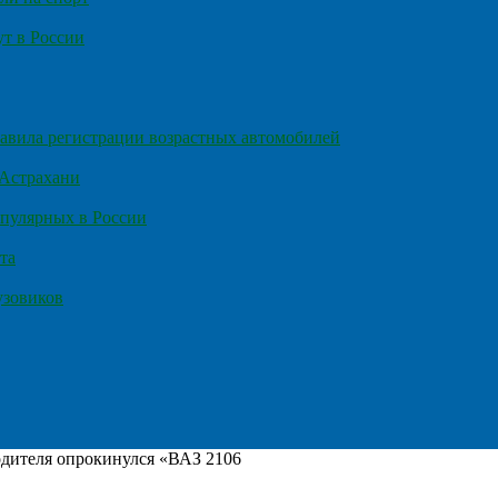
т в России
правила регистрации возрастных автомобилей
 Астрахани
пулярных в России
та
узовиков
одителя опрокинулся «ВАЗ 2106