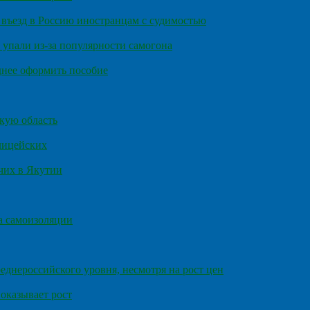
въезд в Россию иностранцам с судимостью
 упали из-за популярности самогона
днее оформить пособие
кую область
олицейских
чих в Якутии
а самоизоляции
еднероссийского уровня, несмотря на рост цен
оказывает рост